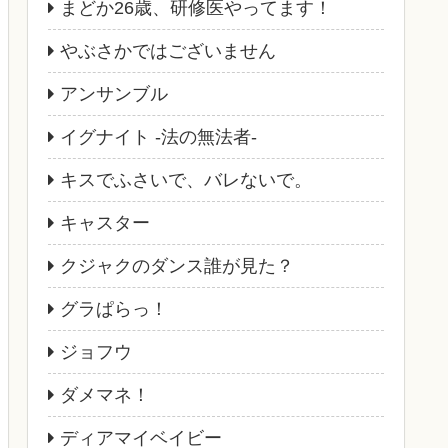
まどか26歳、研修医やってます！
やぶさかではございません
アンサンブル
イグナイト -法の無法者-
キスでふさいで、バレないで。
キャスター
クジャクのダンス誰が見た？
グラぱらっ！
ジョフウ
ダメマネ！
ディアマイベイビー