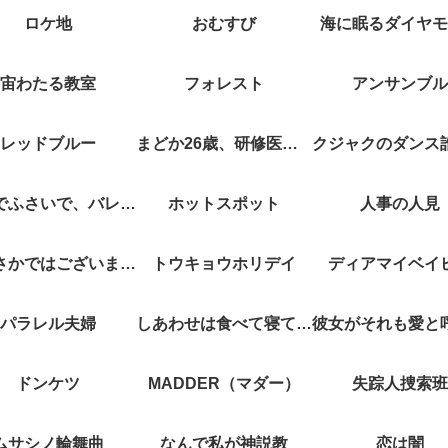
ロケ地
おむすび
海に眠るダイヤモ
宙わたる教室
フォレスト
アンサンブル
レッドブルー
まどか26歳、研修医やってます！
キスでふさいで、バレないで。
ホットスポット
人事の人見
やぶさかではございません
トウキョウホリデイ
ディアマイベイ
パラレル夫婦
しあわせは食べて寝て待て
ドンケツ
MADDER（マダー）
失踪人捜索班
ムサシノ輪舞曲
なんで私が神説教
恋は闇