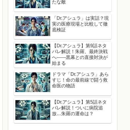
たな敵
「Dr.アシュラ」は実話？現
実の医療現場と比較して徹
底検証
【Dr.アシュラ】第9話ネタ
バレ解説！朱羅、最終決戦
へ——黒幕との直接対決が
始まる
ドラマ「Dr.アシュラ」あら
すじ！命の最前線で闘う救
命医の物語
【Dr.アシュラ】第5話ネタ
バレ解説！ついに病院追
放…朱羅の運命は？