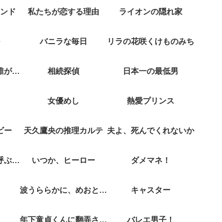
ンド
私たちが恋する理由
ライオンの隠れ家
バニラな毎日
リラの花咲くけものみち
クジャクのダンス誰が見た？
相続探偵
日本一の最低男
女優めし
熱愛プリンス
ビー
天久鷹央の推理カルテ
夫よ、死んでくれないか
彼女がそれも愛と呼ぶなら
いつか、ヒーロー
ダメマネ！
波うららかに、めおと日和
キャスター
年下童貞くんに翻弄されてます
バレエ男子！