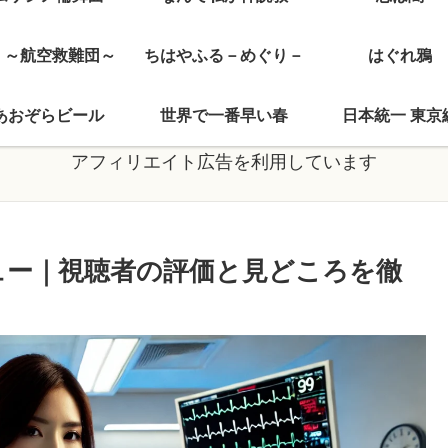
J ～航空救難団～
ちはやふる－めぐり－
はぐれ鴉
あおぞらビール
世界で一番早い春
日本統一 東京
アフィリエイト広告を利用しています
ビュー｜視聴者の評価と見どころを徹