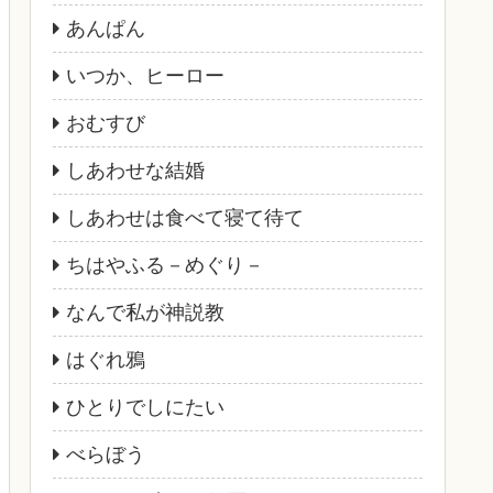
あんぱん
いつか、ヒーロー
おむすび
しあわせな結婚
しあわせは食べて寝て待て
ちはやふる－めぐり－
なんで私が神説教
はぐれ鴉
ひとりでしにたい
べらぼう