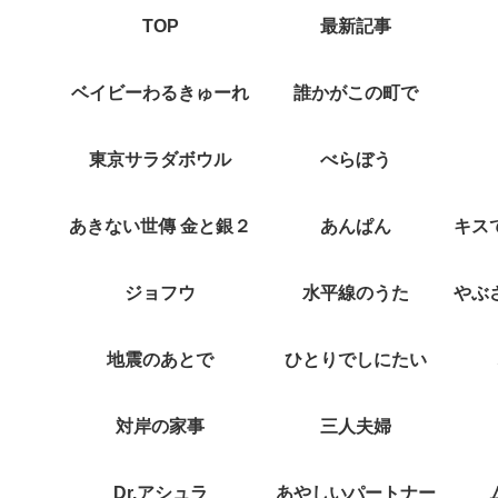
TOP
最新記事
ベイビーわるきゅーれ
誰かがこの町で
東京サラダボウル
べらぼう
あきない世傳 金と銀２
あんぱん
ジョフウ
水平線のうた
地震のあとで
ひとりでしにたい
対岸の家事
三人夫婦
Dr.アシュラ
あやしいパートナー