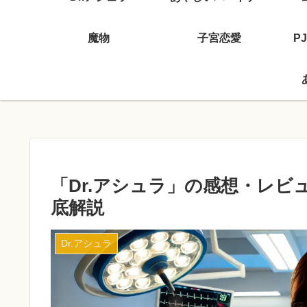
魔物
子宮恋愛
P
「Dr.アシュラ」の感想・レ
底解説
Dr.アシュラ