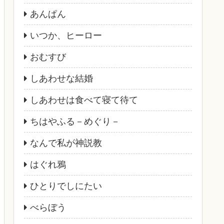
あんぱん
いつか、ヒーロー
おむすび
しあわせな結婚
しあわせは食べて寝て待て
ちはやふる－めぐり－
なんで私が神説教
はぐれ鴉
ひとりでしにたい
べらぼう