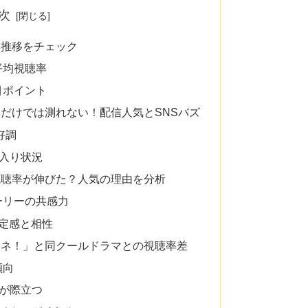
次
率推移をチェック
平均視聴率
目ポイント
だけでは測れない！配信人気とSNSバズ
好調
ド入り状況
視聴率が伸びた？人気の理由を分析
ーリーの共感力
定感と相性
マネ！」と同クールドラマとの視聴率差
傾向
”が際立つ