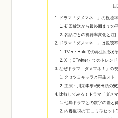
目
ドラマ「ダメマネ！」の視聴
初回放送から最終回までの
各話ごとの視聴率変化と注
ドラマ「ダメマネ！」は視聴率
TVer・Huluでの再生回数が
X（旧Twitter）でのトレン
なぜドラマ「ダメマネ！」の
クセツヨキャラと再生スト
主演・川栄李奈×安田顕の安
比較してみる！ドラマ「ダメ
他局ドラマとの数字の差と
内容重視の“口コミ型ヒット