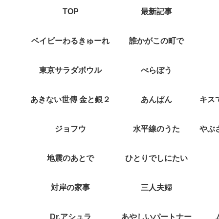
TOP
最新記事
ベイビーわるきゅーれ
誰かがこの町で
東京サラダボウル
べらぼう
あきない世傳 金と銀２
あんぱん
ジョフウ
水平線のうた
地震のあとで
ひとりでしにたい
対岸の家事
三人夫婦
Dr.アシュラ
あやしいパートナー