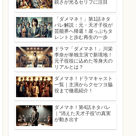
鋭さが光るセリフに注目
「ダメマネ！」第1話ネタ
バレ解説：元・天才子役が
芸能界へ帰還！崖っぷちタ
レントと歩む再生の一歩
ドラマ「ダメマネ！」川栄
李奈が単独主演で新境地！
元子役役に込めた等身大の
リアルとは？
ダメマネ！ドラマキャスト
一覧｜主演からクセツヨ脇
役まで徹底紹介！
ダメマネ！第4話ネタバレ
｜“消えた天才子役”の真実
が動き出す