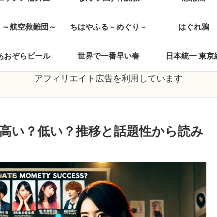
J ～航空救難団～
ちはやふる－めぐり－
はぐれ鴉
あおぞらビール
世界で一番早い春
日本統一 東京
アフィリエイト広告を利用しています
高い？低い？推移と話題性から読み