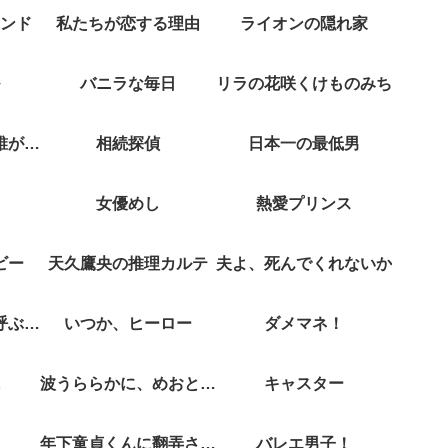
ンド
私たちが恋する理由
ライオンの隠れ家
バニラな毎日
リラの花咲くけものみち
クジャクのダンス誰が見た？
相続探偵
日本一の最低男
女優めし
熱愛プリンス
ビー
天久鷹央の推理カルテ
夫よ、死んでくれないか
彼女がそれも愛と呼ぶなら
いつか、ヒーロー
ダメマネ！
波うららかに、めおと日和
キャスター
年下童貞くんに翻弄されてます
バレエ男子！