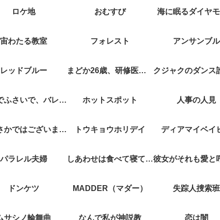
ロケ地
おむすび
海に眠るダイヤモ
宙わたる教室
フォレスト
アンサンブル
レッドブルー
まどか26歳、研修医やってます！
キスでふさいで、バレないで。
ホットスポット
人事の人見
やぶさかではございません
トウキョウホリデイ
ディアマイベイ
パラレル夫婦
しあわせは食べて寝て待て
ドンケツ
MADDER（マダー）
失踪人捜索班
ムサシノ輪舞曲
なんで私が神説教
恋は闇