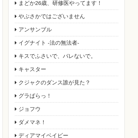
まどか26歳、研修医やってます！
やぶさかではございません
アンサンブル
イグナイト -法の無法者-
キスでふさいで、バレないで。
キャスター
クジャクのダンス誰が見た？
グラぱらっ！
ジョフウ
ダメマネ！
ディアマイベイビー