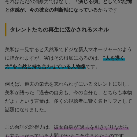
それはただの洞察力ではなく、
「演じる側」としての記憶
と体感が、今の彼女の判断軸になっている
からです。
タレントたちの再生に活かされるスキル
美和は一見すると天然系でドジな新人マネージャーのよう
に描かれますが、実はその根底にあるのは、
“人を導く
力”を自然と持ち合わせている人物像
です。
例えば、過去の栄光を忘れられずにいるタレントに対し、
美和が語った「過去の自分も、今の自分も、どちらも本物
だよ」という言葉は、多くの視聴者に響く名セリフとして
話題になりました。
この台詞の説得力は、
彼女自身が“過去を引きずりながら
も立ち上がっている人間”だからこそ生まれたもの
です。