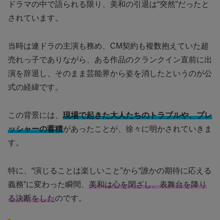
ドラマの中で語られる限り、美和の引退は“突然”だったと
されています。
当時は連ドラの主演も務め、CM契約も複数抱えていた超
売れっ子でありながら、ある作品のクランクイン直前に出
演を辞退し、そのまま芸能界から姿を消したというのが公
式の経緯です。
この背景には、
現場で起きた大人たちのトラブルや、プレ
ッシャーの蓄積
があったことが、徐々に明かされていきま
す。
特に、“演じることは楽しいこと”から“誰かの期待に応える
義務”に変わった瞬間、
美和は心を閉ざし、表舞台を降り
る決断をした
のです。