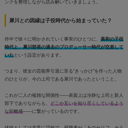
ンクを整理しながら読み解いていきましょう。
犀川との因縁は子役時代から始まっていた？
作中で徐々に明かされていく事実のひとつに、
美和の子役
時代と、犀川部長の過去のプロデューサー時代が交差して
いた
という設定があります。
つまり、彼女の芸能界引退に至る“きっかけ”を作った人物
のひとりが、今の上司である犀川であったということ。
これが二人の複雑な関係性――表面上は冷静な上司と新人
部下でありながらも、
どこか互いを知り尽くしているよう
な距離感
――に繋がっているのです。
伏線としては非常に巧妙で、視聴者が「あのセリフ、そう