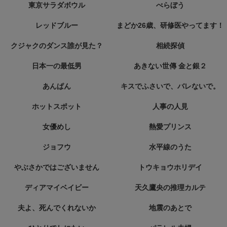
東京サラダボウル
べらぼう
レッドブルー
まどか26歳、研修医やってます！
クジャクのダンス誰が見た？
相続探偵
日本一の最低男
あきない世傳 金と銀２
あんぱん
キスでふさいで、バレないで。
ホットスポット
人事の人見
女優めし
熱愛プリンス
ジョフウ
水平線のうた
やぶさかではございません
トウキョウホリデイ
ディアマイベイビー
天久鷹央の推理カルテ
夫よ、死んでくれないか
地震のあとで