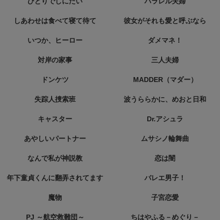
ひとりでしにたい
パラレル夫婦
しあわせは食べて寝て待て
彼女がそれも愛と呼ぶなら
いつか、ヒーロー
ダメマネ！
対岸の家事
三人夫婦
ドンケツ
MADDER（マダー）
失踪人捜索班
波うららかに、めおと日和
キャスター
Dr.アシュラ
あやしいパートナー
ムサシノ輪舞曲
なんで私が神説教
恋は闇
年下童貞くんに翻弄されてます
バレエ男子！
魔物
子宮恋愛
PJ ～航空救難団～
ちはやふる－めぐり－