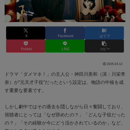
X
Facebook
はてブ
Pocket
LINE
コピー
2025.04.12
ドラマ「ダメマネ！」の主人公・神田川美和（演：川栄李
奈）が“元天才子役”だったという設定は、物語の中核を成
す重要な要素です。
しかし劇中ではその過去を隠しながら日々奮闘しており、
視聴者にとっては「なぜ辞めたの？」「どんな子役だった
の？」「その経験が今にどう活かされているのか」など、