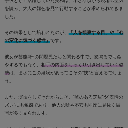
子役として活躍していた美和は、小さな頃から現場の空気
を読み、大人の顔色を見て行動することが求められてきま
した。
その結果として培われたのが、
「人を観察する目」や「心
の変化に気づく感性」
です。
彼女が芸能4部の問題児たちと関わる中で、怒鳴るでも命
令するでもなく、
相手の内面をじっくり引き出していく姿
勢
は、まさにこの経験があってこその“技”と言えるでしょ
う。
また、演技をしてきたからこそ、“嘘のある芝居”や“表情の
ズレ”にも敏感であり、他人の嘘や不安も即座に見抜く描
写が多く見られます。