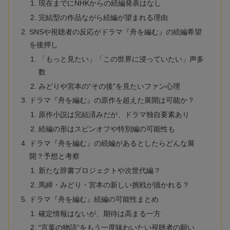
現在までにNHKからの続編発表はなし
完結型の作品ながら続編が望まれる理由
SNSや視聴者の反応がドラマ『舟を編む』の続編希望
を後押し
「もっと見たい」「この世界に浸っていたい」声多
数
みどりや宮本の“その後”を見たいファン心理
ドラマ『舟を編む』の原作を超えた展開は可能か？
原作小説は完結済みだが、ドラマ独自要素あり
続編の形はスピンオフや特別編の可能性も
ドラマ『舟を編む』の続編があるとしたらどんな展
開？予想と考察
新たな辞書プロジェクトや次世代編？
馬締・みどり・宮本の新しい挑戦が描かれる？
ドラマ『舟を編む』続編の可能性まとめ
確定情報はないが、期待は高まる一方
“言葉の物語”をもう一度味わいたい視聴者の願い