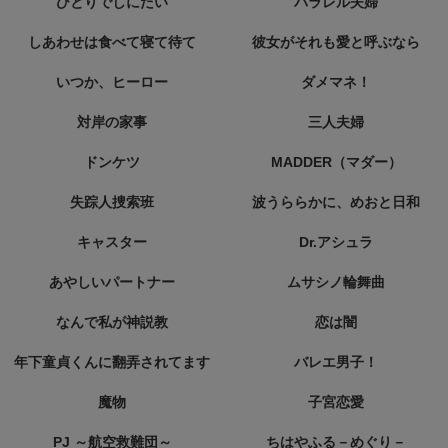
ひとりでしにたい
パラレル夫婦
しあわせは食べて寝て待て
彼女がそれも愛と呼ぶなら
いつか、ヒーロー
ダメマネ！
対岸の家事
三人夫婦
ドンケツ
MADDER（マダー）
失踪人捜索班
波うららかに、めおと日和
キャスター
Dr.アシュラ
あやしいパートナー
ムサシノ輪舞曲
なんで私が神説教
恋は闇
年下童貞くんに翻弄されてます
バレエ男子！
魔物
子宮恋愛
PJ ～航空救難団～
ちはやふる－めぐり－