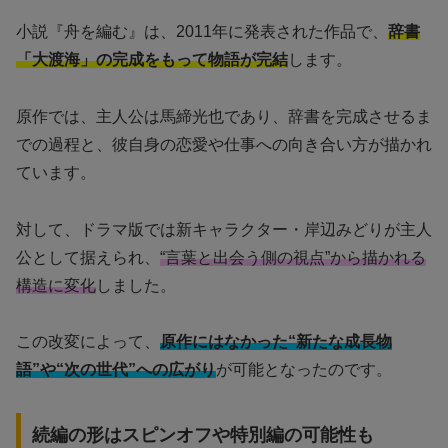
小説『舟を編む』は、2011年に発表された作品で、
辞書
「大渡海」の完成をもって物語が完結
します。
原作では、主人公は馬締光也であり、辞書を完成させるま
での過程と、彼自身の恋愛や仕事への向き合い方が描かれ
ています。
対して、ドラマ版では新キャラクター・岸辺みどりが主人
公として据えられ、
“言葉と出会う側の視点”から描かれる
構造に変化
しました。
この改変によって、
原作にはなかった“新たな成長物
語”や“次の世代”への広がり
が可能となったのです。
続編の形はスピンオフや特別編の可能性も