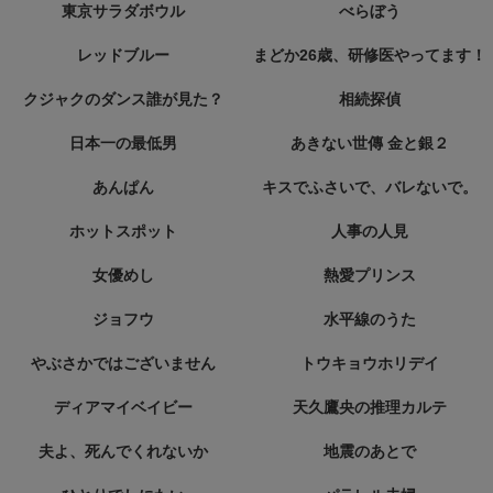
東京サラダボウル
べらぼう
レッドブルー
まどか26歳、研修医やってます！
クジャクのダンス誰が見た？
相続探偵
日本一の最低男
あきない世傳 金と銀２
あんぱん
キスでふさいで、バレないで。
ホットスポット
人事の人見
女優めし
熱愛プリンス
ジョフウ
水平線のうた
やぶさかではございません
トウキョウホリデイ
ディアマイベイビー
天久鷹央の推理カルテ
夫よ、死んでくれないか
地震のあとで