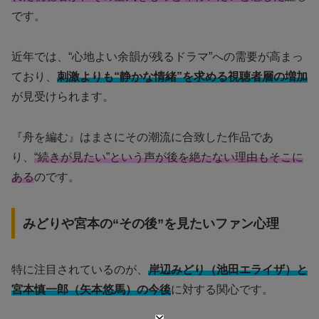
です。
近年では、“心地よい余韻が残るドラマ”への需要が高まっ
ており、
刺激よりも“静かな情緒”を求める視聴者層の増加
が見受けられます。
『舟を編む』はまさにその潮流に合致した作品であ
り、
“続きが見たい”という声が後を絶たない理由もそこに
ある
のです。
みどりや宮本の“その後”を見たいファン心理
特に注目されているのが、
岸辺みどり（池田エライザ）と
宮本慎一郎（矢本悠馬）の今後
に対する関心です。