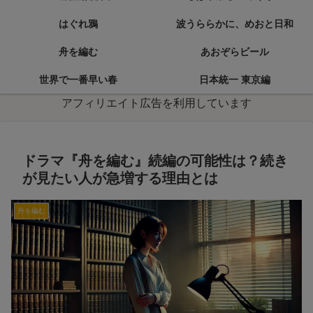
はぐれ鴉
波うららかに、めおと日和
舟を編む
あおぞらビール
世界で一番早い春
日本統一 東京編
アフィリエイト広告を利用しています
ドラマ『舟を編む』続編の可能性は？続き
が見たい人が急増する理由とは
舟を編む