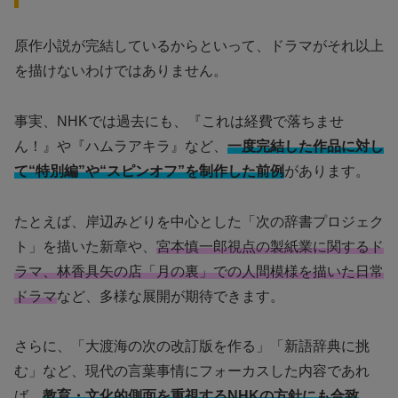
原作小説が完結しているからといって、ドラマがそれ以上
を描けないわけではありません。
事実、NHKでは過去にも、『これは経費で落ちませ
ん！』や『ハムラアキラ』など、
一度完結した作品に対し
て“特別編”や“スピンオフ”を制作した前例
があります。
たとえば、岸辺みどりを中心とした「次の辞書プロジェク
ト」を描いた新章や、
宮本慎一郎視点の製紙業に関するド
ラマ、林香具矢の店「月の裏」での人間模様を描いた日常
ドラマ
など、多様な展開が期待できます。
さらに、「大渡海の次の改訂版を作る」「新語辞典に挑
む」など、現代の言葉事情にフォーカスした内容であれ
ば、
教育・文化的側面を重視するNHKの方針にも合致