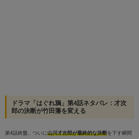
ドラマ「はぐれ鴉」第4話ネタバレ：才次
郎の決断が竹田藩を変える
第4話終盤、ついに
山川才次郎が最終的な決断
を下す瞬間