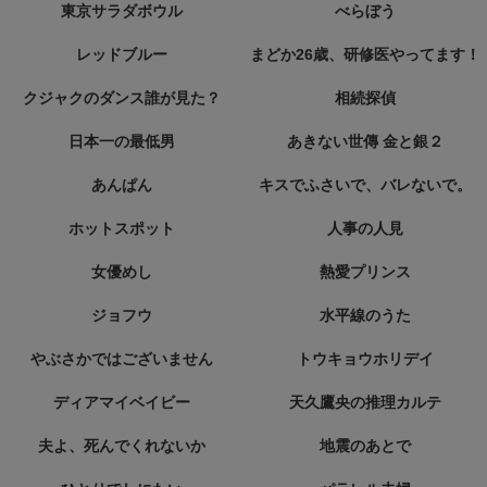
東京サラダボウル
べらぼう
レッドブルー
まどか26歳、研修医やってます！
クジャクのダンス誰が見た？
相続探偵
日本一の最低男
あきない世傳 金と銀２
あんぱん
キスでふさいで、バレないで。
ホットスポット
人事の人見
女優めし
熱愛プリンス
ジョフウ
水平線のうた
やぶさかではございません
トウキョウホリデイ
ディアマイベイビー
天久鷹央の推理カルテ
夫よ、死んでくれないか
地震のあとで