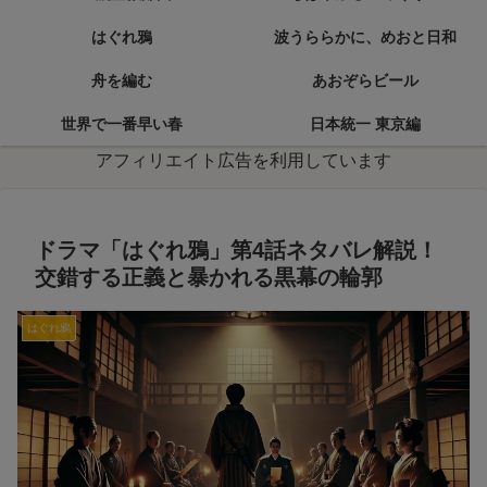
はぐれ鴉
波うららかに、めおと日和
舟を編む
あおぞらビール
世界で一番早い春
日本統一 東京編
アフィリエイト広告を利用しています
ドラマ「はぐれ鴉」第4話ネタバレ解説！
交錯する正義と暴かれる黒幕の輪郭
はぐれ鴉