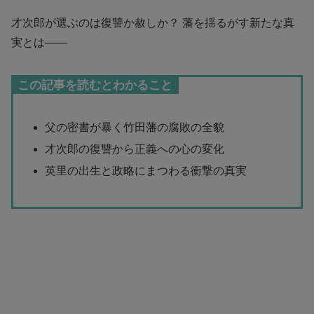
才次郎が選ぶのは復讐か赦しか？ 藩を揺るがす新たな真
実とは――
この記事を読むとわかること
父の密書が暴く竹田藩の腐敗の全貌
才次郎の復讐から正義への心の変化
英里の出生と政略にまつわる衝撃の真実