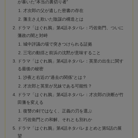
が暴いた“本当の裏切り者”
才次郎の父が遺した密書の存在
藩主さえ欺いた陰謀の構造とは
ドラマ「はぐれ鴉」第4話ネタバレ：巧佐衛門、ついに
藩政の闇と対峙
城中評議の場で突きつけられる証拠
三宅の動揺と前浜の沈黙が意味すること
ドラマ「はぐれ鴉」第4話ネタバレ：英里の出生に関す
る最後の秘密
沙夜と右近の“過去の関係”とは？
才次郎と英里が兄妹である可能性？
ドラマ「はぐれ鴉」第4話ネタバレ：才次郎の決断が竹
田藩を変える
復讐の剣ではなく、正義の刃を選ぶ
巧佐衛門との和解、それとも別れか
ドラマ「はぐれ鴉」第4話ネタバレまとめと第5話の展
望