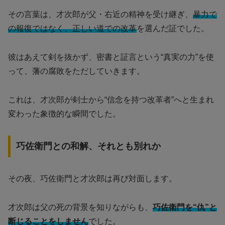
その言葉は、才次郎が父・右近の精神を受け継ぎ、
暴力で
の報復ではなく、正しい道での改革
を選んだ証でした。
彼はあえて剣を抜かず、密書と証言という“真実の力”を使
って、藩の腐敗をただしていきます。
これは、才次郎が剣士から“信念を持つ改革者”へと生まれ
変わった象徴的な瞬間でした。
巧佐衛門との和解、それとも別れか
その夜、巧佐衛門と才次郎は再び対面します。
才次郎は父の死の背景を知りながらも、
巧佐衛門を“仇”と
断じることをしません
でした。