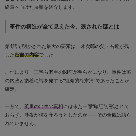
終章へ向けた展望を紹介します。
事件の構造が全て見えた今、残された謎とは
第4話で明かされた最大の要素は、才次郎の父・右近が残
した
密書の内容
でした。
これにより、三宅ら老臣の関与が明らかになり、事件は藩
の内政と癒着に端を発する“組織的な粛清”であったことが
確定。
一方で、
英里の出生の真相
には未だ一部“確証”が残されて
おらず、沙夜が何を守ろうとしたのか――その全貌は語ら
れていません。