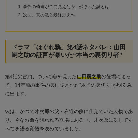
事件の構造が全て見えた今、残された謎とは
次回、真の敵と最終対決へ
ドラマ「はぐれ鴉」第4話ネタバレ：山田
嗣之助の証言が暴いた“本当の裏切り者”
第4話の冒頭、ついに姿を現した
山田嗣之助
の登場によっ
て、14年前の事件の裏に隠された“本当の裏切り”が明るみ
に出ます。
彼は、かつて才次郎の父・右近の側に仕えていた人物であ
り、今なお命を狙われる立場にある中、才次郎に対してす
べてを語る覚悟を決めていました。