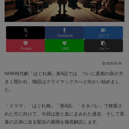
X
Facebook
はてブ
Pocket
LINE
コピー
2025.05.06
NHK時代劇「はぐれ鴉」第4話では、ついに真相の扉が大
きく開かれ、物語はクライマックスへと向かい始めまし
た。
「ドラマ」「はぐれ鴉」「第4話」「ネタバレ」で検索さ
れた方に向けて、今回は政と血にまみれた過去、そして黒
幕の正体に迫る緊迫の展開を徹底解説します。