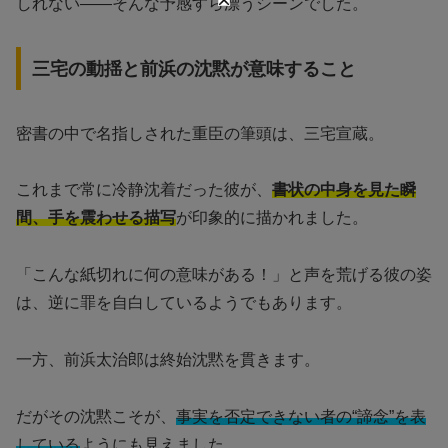
しれない――そんな予感すら漂うシーンでした。
三宅の動揺と前浜の沈黙が意味すること
密書の中で名指しされた重臣の筆頭は、三宅宣蔵。
これまで常に冷静沈着だった彼が、
書状の中身を見た瞬
間、手を震わせる描写
が印象的に描かれました。
「こんな紙切れに何の意味がある！」と声を荒げる彼の姿
は、逆に罪を自白しているようでもあります。
一方、前浜太治郎は終始沈黙を貫きます。
だがその沈黙こそが、
事実を否定できない者の“諦念”を表
している
ようにも見えました。