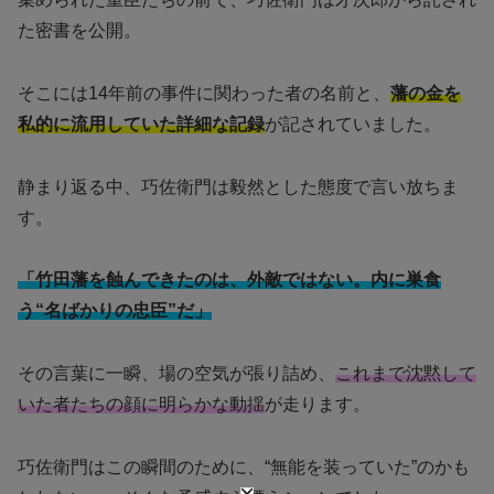
た密書を公開。
そこには14年前の事件に関わった者の名前と、
藩の金を
私的に流用していた詳細な記録
が記されていました。
静まり返る中、巧佐衛門は毅然とした態度で言い放ちま
す。
「竹田藩を蝕んできたのは、外敵ではない。内に巣食
う“名ばかりの忠臣”だ」
その言葉に一瞬、場の空気が張り詰め、
これまで沈黙して
いた者たちの顔に明らかな動揺
が走ります。
巧佐衛門はこの瞬間のために、“無能を装っていた”のかも