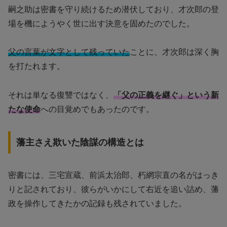
嗣之助は密書を守り続けるため潜伏しており、才次郎の登
場を機にようやく世に出す決意を固めたのでした。
父の言葉が文字として残っていた
ことに、才次郎は深く胸
を打たれます。
それは単なる復讐ではなく、
「父の正義を継ぐ」という新
たな使命
への目覚めでもあったのです。
藩主さえ欺いた陰謀の構造とは
密書には、三宅宣蔵、前浜太治郎、朽網宗直の名がはっき
りと記されており、彼らがいかにして右近を追い詰め、藩
政を操作してきたかの記録も残されていました。