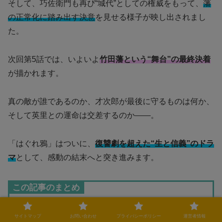
そして、巧佐衛門も再び“城代”としての権威をもって、
藩
の正常化に踏み出す決意
を見せる様子が映し出されまし
た。
次回第5話では、いよいよ
竹田藩という“舞台”の最終決着
が描かれます。
真の敵が誰であるのか、才次郎が最後に守るものは何か、
そして英里との運命は交差するのか――。
「はぐれ鴉」はついに、
復讐劇を超えた“生と信義”のドラ
マ
として、感動の結末へと突き進みます。
この記事のまとめ
山田嗣之助の証言で事件の黒幕が浮上
サイトマップ
お問い合わせ
プライバシーポリシー
運営者情報