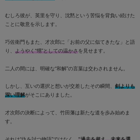
むしろ彼が、英里を守り、沈黙という苦悩を背負い続けた
ことに敬意を示します。
巧佐衛門もまた、才次郎に「お前の父に似てきたな」と語
り、
ようやく“甥”としての温かさ
を見せます。
二人の間には、明確な“和解”の言葉は交わされません。
しかし、互いの選択と想いが交差したその瞬間、
剣よりも
深い理解
がそこにありました。
才次郎の決断によって、竹田藩は新たな道を歩み始めま
す。
それは“仇を討つ物語”ではなく、
“過去を超え、未来を選