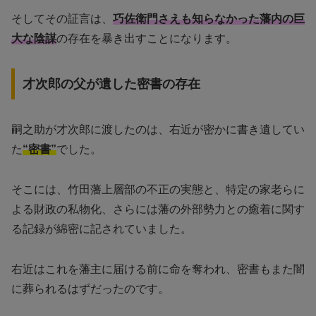
そしてその証言は、
巧佐衛門さえも知らなかった藩内の巨
大な陰謀
の存在を暴き出すことになります。
才次郎の父が遺した密書の存在
嗣之助が才次郎に渡したのは、右近が密かに書き遺してい
た
“密書”
でした。
そこには、竹田藩上層部の不正の実態と、特定の家老らに
よる財政の私物化、さらには藩の外部勢力との癒着に関す
る記録が綿密に記されていました。
右近はこれを藩主に届ける前に命を奪われ、密書もまた闇
に葬られるはずだったのです。