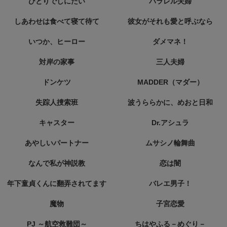
ひとりでしにたい
パラレル夫婦
しあわせは食べて寝て待て
彼女がそれも愛と呼ぶなら
いつか、ヒーロー
ダメマネ！
対岸の家事
三人夫婦
ドンケツ
MADDER（マダー）
失踪人捜索班
波うららかに、めおと日和
キャスター
Dr.アシュラ
あやしいパートナー
ムサシノ輪舞曲
なんで私が神説教
恋は闇
年下童貞くんに翻弄されてます
バレエ男子！
魔物
子宮恋愛
PJ ～航空救難団～
ちはやふる－めぐり－