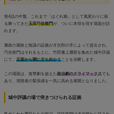
第4話の中盤、これまで「はぐれ鴉」として風変わりに振
る舞ってきた
玉田巧佐衛門
が、ついに本領を現す場面が訪
れます。
藩政の腐敗と陰謀の証拠が才次郎の手によって提出され、
巧佐衛門はそれをもとに、竹田藩上層部を集めた城中評議
にて、
正面から闇に立ち向かう
ことを決断します。
この場面は、復讐劇を超えた
政治劇のクライマックス
でも
あり、視聴者の緊張感を一気に高める展開となりました。
城中評議の場で突きつけられる証拠
集められた重臣たちの前で、巧佐衛門は才次郎から託され