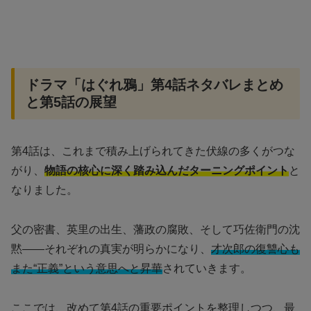
ドラマ「はぐれ鴉」第4話ネタバレまとめ
と第5話の展望
第4話は、これまで積み上げられてきた伏線の多くがつな
がり、
物語の核心に深く踏み込んだターニングポイント
と
なりました。
父の密書、英里の出生、藩政の腐敗、そして巧佐衛門の沈
黙――それぞれの真実が明らかになり、
才次郎の復讐心も
また“正義”という意思へと昇華
されていきます。
ここでは、改めて第4話の重要ポイントを整理しつつ、最