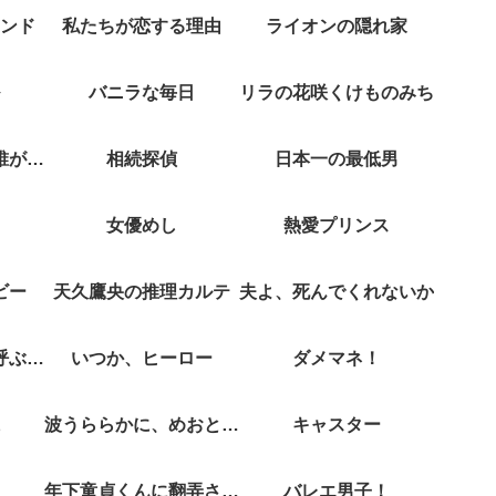
ンド
私たちが恋する理由
ライオンの隠れ家
バニラな毎日
リラの花咲くけものみち
クジャクのダンス誰が見た？
相続探偵
日本一の最低男
女優めし
熱愛プリンス
ビー
天久鷹央の推理カルテ
夫よ、死んでくれないか
彼女がそれも愛と呼ぶなら
いつか、ヒーロー
ダメマネ！
波うららかに、めおと日和
キャスター
年下童貞くんに翻弄されてます
バレエ男子！