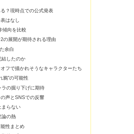
ある？現時点での公式発表
発表はなし
作傾向を比較
2の展開が期待される理由
れた余白
完結したのか
ンオフで描かれそうなキャラクターたち
れ鴉”の可能性
ャラの掘り下げに期待
の声とSNSでの反響
止まらない
世論の熱
可能性まとめ