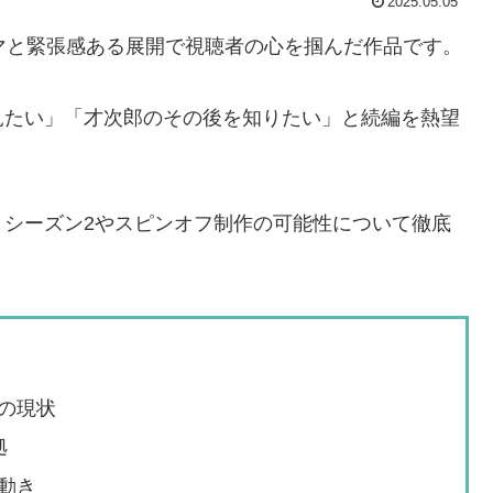
2025.05.05
マと緊張感ある展開で視聴者の心を掴んだ作品です。
見たい」「才次郎のその後を知りたい」と続編を熱望
、シーズン2やスピンオフ制作の可能性について徹底
の現状
拠
動き