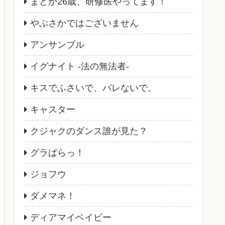
まどか26歳、研修医やってます！
やぶさかではございません
アンサンブル
イグナイト -法の無法者-
キスでふさいで、バレないで。
キャスター
クジャクのダンス誰が見た？
グラぱらっ！
ジョフウ
ダメマネ！
ディアマイベイビー