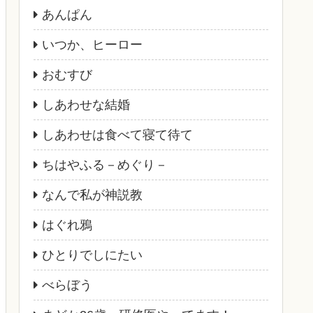
あんぱん
いつか、ヒーロー
おむすび
しあわせな結婚
しあわせは食べて寝て待て
ちはやふる－めぐり－
なんで私が神説教
はぐれ鴉
ひとりでしにたい
べらぼう