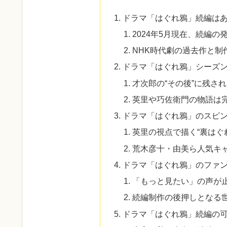
ドラマ「はぐれ鴉」続編は
2024年5月現在、続編の
NHK時代劇の過去作と制
ドラマ「はぐれ鴉」シーズン
才次郎の“その後”に残さ
英里や巧佐衛門の物語は
ドラマ「はぐれ鴉」のスピ
英里の視点で描く“裏はぐ
荒木彦十・由美ら人気キ
ドラマ「はぐれ鴉」のファン
「もっと見たい」の声が
続編制作の後押しとなる
ドラマ「はぐれ鴉」続編の