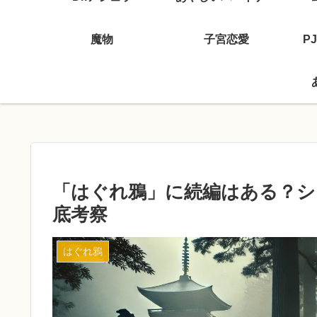
魔物
子宮恋愛
P
「はぐれ鴉」に続編はある？シ
底考察
はぐれ鴉