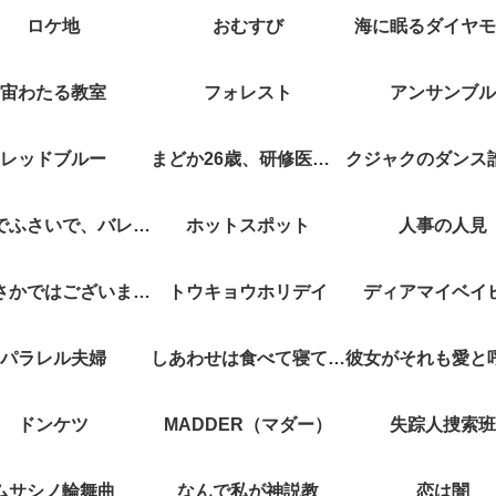
ロケ地
おむすび
海に眠るダイヤモ
宙わたる教室
フォレスト
アンサンブル
レッドブルー
まどか26歳、研修医やってます！
キスでふさいで、バレないで。
ホットスポット
人事の人見
やぶさかではございません
トウキョウホリデイ
ディアマイベイ
パラレル夫婦
しあわせは食べて寝て待て
ドンケツ
MADDER（マダー）
失踪人捜索班
ムサシノ輪舞曲
なんで私が神説教
恋は闇