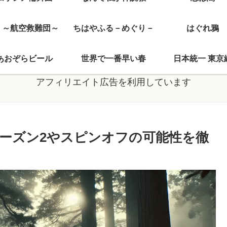
J ～航空救難団～
ちはやふる－めぐり－
はぐれ鴉
あおぞらビール
世界で一番早い春
日本統一 東京
アフィリエイト広告を利用しています
ーズン2やスピンオフの可能性を徹