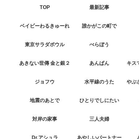
TOP
最新記事
ベイビーわるきゅーれ
誰かがこの町で
東京サラダボウル
べらぼう
あきない世傳 金と銀２
あんぱん
ジョフウ
水平線のうた
地震のあとで
ひとりでしにたい
対岸の家事
三人夫婦
Dr.アシュラ
あやしいパートナー