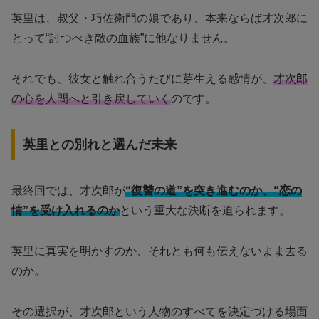
英里は、叔父・巧佐衛門の娘であり、本来ならば才次郎に
とって“討つべき敵の血族”に他なりません。
それでも、彼女と触れ合うたびに芽生える感情が、
才次郎
の心を人間へと引き戻していく
のです。
英里との別れと選んだ未来
最終回では、才次郎が
“復讐の道”を突き進むのか、“恋の
情”を受け入れるのか
という重大な決断を迫られます。
英里に真実を明かすのか、それとも何も伝えないまま去る
のか。
その選択が、才次郎という人物のすべてを決定づける場面