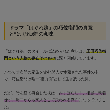
ドラマ「はぐれ鴉」の巧佐衛門の真意
と“はぐれ鴉”の意味
「はぐれ鴉」のタイトルに込められた意味は、
玉田巧佐衛
門という人物の存在そのもの
に深く関係しています。
かつて才次郎の家族を含む26人が惨殺された事件の中
で、巧佐衛門は唯一“権力側”として生き残った男。
だが、時を経て再会した彼は、
みすぼらしく、権威に執着
せず、周囲からも変人として扱われる存在
になっていまし
た。