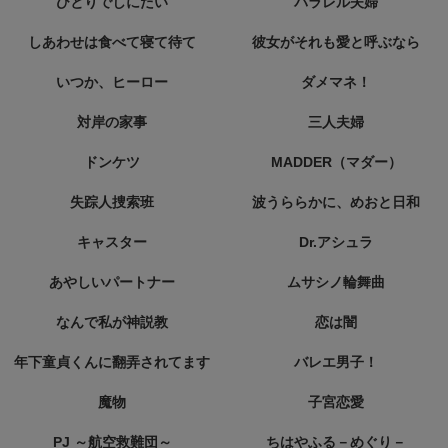
ひとりでしにたい
パラレル夫婦
しあわせは食べて寝て待て
彼女がそれも愛と呼ぶなら
いつか、ヒーロー
ダメマネ！
対岸の家事
三人夫婦
ドンケツ
MADDER（マダー）
失踪人捜索班
波うららかに、めおと日和
キャスター
Dr.アシュラ
あやしいパートナー
ムサシノ輪舞曲
なんで私が神説教
恋は闇
年下童貞くんに翻弄されてます
バレエ男子！
魔物
子宮恋愛
PJ ～航空救難団～
ちはやふる－めぐり－