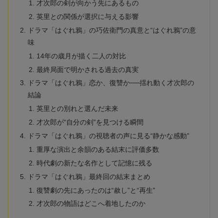
才次郎の剣が向かう先にあるもの
英里との関係が選択に与える影響
ドラマ「はぐれ鴉」の巧佐衛門の真意と“はぐれ鴉”の意
味
14年の歳月が描く二人の対比
最終局面で明かされる過去の真実
ドラマ「はぐれ鴉」恋か、復讐か──揺れ動く才次郎の
結論
英里との別れと選んだ未来
才次郎が“自分の剣”を見つける瞬間
ドラマ「はぐれ鴉」の視聴者の声に見る“静かな感動”
重厚な演出と余韻のある結末に評価多数
時代劇の新たな名作として記憶に残る
ドラマ「はぐれ鴉」最終回の結末まとめ
復讐劇の先にあったのは“赦し”と“再生”
才次郎の物語はどこへ着地したのか