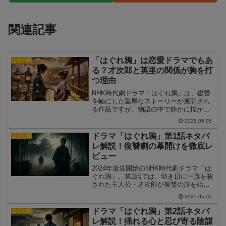
関連記事
「はぐれ鴉」は恋愛ドラマでもあ
はぐれ鴉
る？才次郎と英里の関係が胸を打
つ理由
NHK時代劇ドラマ「はぐれ鴉」は、復讐
を軸にした重厚なストーリーが展開され
る作品ですが、物語の中で静かに描かれ
る“ある恋”が、多くの視聴者の心を揺さぶ
2025.05.05
っています。主人公・才次郎と、仇の娘
である英里との関係性は、決して典型的
ドラマ「はぐれ鴉」第1話ネタバ
はぐれ鴉
な恋愛描写ではないものの、深く静かな
レ解説！復讐劇の幕開けを徹底レ
情感を物語に与える重要な要素です。こ
ビュー
の記事では、「はぐれ鴉」における恋愛
要素の意味と、才次郎と英里の関係が視
2024年放送開始のNHK時代劇ドラマ「は
聴者の共感を呼ぶ理由を掘り下げて解説
ぐれ鴉」。第1話では、幼き日に一族を殺
します。
された主人公・才次郎が復讐の旅を始め
る衝撃の展開が描かれました。本記事で
2025.05.06
は、「ドラマ」「はぐれ鴉」「第1話」
「ネタバレ」といったキーワードで検索
ドラマ「はぐれ鴉」第2話ネタバ
はぐれ鴉
された方に向けて、第1話のストーリーの
レ解説！揺れる心と忍び寄る陰謀
核心部分をわかりやすく解説します。キ