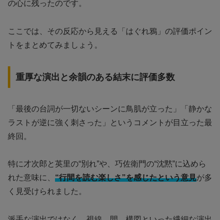
の心に残ったのです。
ここでは、その反応から見える「はぐれ鴉」の評価ポイン
トをまとめてみましょう。
重厚な演出と余韻のある結末に評価多数
「最後の台詞が一切ないシーンに鳥肌が立った」「静かな
ラストが逆に強く刺さった」というコメントが目立った最
終回。
特に才次郎と英里の“別れ”や、巧佐衛門の“沈黙”に込めら
れた意味に、
“行間を読む楽しさ”を感じたという意見
が多
く見受けられました。
派手な演出ではなく、視線、間、構図といった繊細な演出