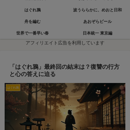
はぐれ鴉
波うららかに、めおと日和
舟を編む
あおぞらビール
世界で一番早い春
日本統一 東京編
アフィリエイト広告を利用しています
「はぐれ鴉」最終回の結末は？復讐の行方
と心の答えに迫る
はぐれ鴉