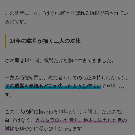
この落差にこそ、“はぐれ鴉”と呼ばれる所以が隠されてい
るのです。
14年の歳月が描く二人の対比
才次郎は14年間、復讐だけを胸に生きてきました。
一方の巧佐衛門は、権力者としての地位を持ちながらも、
その威厳も気概もどこか失ったような佇まい
で登場しま
す。
この二人の間に横たわる14年という時間は、ただの“空
白”ではなく、
過去を背負った者と、過去に囚われた者の
対比
を鮮やかに浮かび上がらせます。