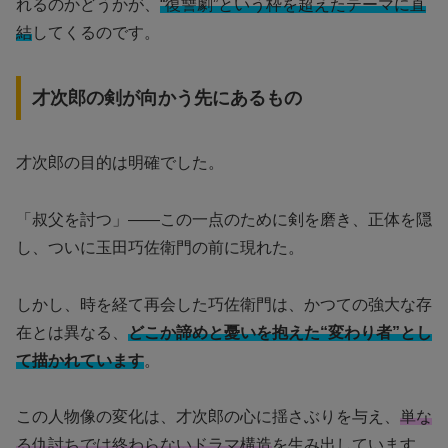
れるのかどうかが、
“復讐劇”という枠を超えたテーマに直
結
してくるのです。
才次郎の剣が向かう先にあるもの
才次郎の目的は明確でした。
「叔父を討つ」――この一点のために剣を磨き、正体を隠
し、ついに玉田巧佐衛門の前に現れた。
しかし、時を経て再会した巧佐衛門は、かつての強大な存
在とは異なる、
どこか諦めと憂いを抱えた“変わり者”とし
て描かれています
。
この人物像の変化は、才次郎の心に揺さぶりを与え、
単な
る仇討ちでは終わらないドラマ構造
を生み出しています。