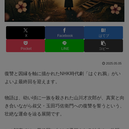
X
Facebook
はてブ
Pocket
LINE
コピー
2025.05.05
復讐と因縁を軸に描かれたNHK時代劇「はぐれ鴉」がい
よいよ最終回を迎えます。
物語は、幼い頃に一族を殺された山川才次郎が、真実と向
き合いながら叔父・玉田巧佐衛門への復讐を誓うという、
壮絶な運命を辿る展開です。