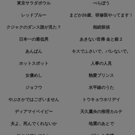
東京サラダボウル
べらぼう
レッドブルー
まどか26歳、研修医やってます！
クジャクのダンス誰が見た？
相続探偵
日本一の最低男
あきない世傳 金と銀２
あんぱん
キスでふさいで、バレないで。
ホットスポット
人事の人見
女優めし
熱愛プリンス
ジョフウ
水平線のうた
やぶさかではございません
トウキョウホリデイ
ディアマイベイビー
天久鷹央の推理カルテ
夫よ、死んでくれないか
地震のあとで