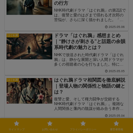
の行方
ャストの演技や今後の展開の考察も交え
て、見逃し視聴の前にチェックすべきポ
NHK時代劇ドラマ「はぐれ鴉」の第2話で
イントをまとめました。
は、復讐と愛のはざまで揺れる才次郎の
苦悩が、さらに深く描かれました。「ド
ラマ」「はぐれ鴉」「第2話」「ネタバ
2025.05.06
レ」で検索された方に向けて、物語の展
開、人物の心の変化、新たな伏線などを
ドラマ「はぐれ鴉」感想まとめ
はぐれ鴉
丁寧に解説します。第1話で芽生えた疑念
｜“静けさが刺さる”と話題の余韻
が徐々に確信へと近づく中、竹田藩の内
系時代劇の魅力とは？
部に潜む思惑も浮かび上がり、ストーリ
ーは新たな局面へと進んでいきます。
NHKで放送された時代劇ドラマ「はぐれ
鴉」は、静かな展開と深い人間ドラマが
多くの視聴者の心を打ちました。特に
「静けさがいい」「何も語らない演技に
2025.05.05
泣けた」といった感想がSNSで多く投稿
され、回を追うごとに反響が広がってい
はぐれ鴉ドラマ相関図を徹底解説
はぐれ鴉
ます。本記事では、視聴者がどのような
｜登場人物の関係性と物語の鍵と
感想を抱いたのか、印象的なポイントや
は？
共感を集めた演出について丁寧に解説し
ていきます。
復讐と愛、そして権力闘争が交錯する
NHK時代劇ドラマ「はぐれ鴉」。複雑な
人間関係と藩内の陰謀が絡み合う本作で
は、登場人物それぞれの立場や感情が物
2025.05.04
語を大きく動かします。この記事では、
「はぐれ鴉」に登場するキャラクターの
山本千尋が演じる「はぐれ鴉」英
はぐれ鴉
関係性を相関図的に整理しながら、どの
里の魅力とは？強さと儚さを併せ
サイトマップ
お問い合わせ
プライバシーポリシー
運営者情報
ような因縁や絆があるのかを詳しく解説