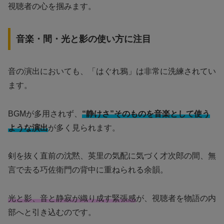
視聴者の心を掴みます。
音楽・間・光と影の使い方に注目
音の演出においても、「はぐれ鴉」は非常に洗練されてい
ます。
BGMが多用されず、
“静けさ”そのものを音楽として使う
ような演出
が多く見られます。
剣を抜く直前の沈黙、英里の気配に気づく才次郎の間、無
言で去る巧佐衛門の背中に重ねられる余韻。
光と影、音と静寂が織り成す緊張感
が、視聴者を物語の内
部へと引き込むのです。