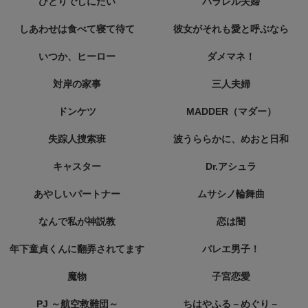
ひとりでしにたい
パラレル夫婦
しあわせは食べて寝て待て
彼女がそれも愛と呼ぶなら
いつか、ヒーロー
ダメマネ！
対岸の家事
三人夫婦
ドンケツ
MADDER（マダー）
失踪人捜索班
波うららかに、めおと日和
キャスター
Dr.アシュラ
あやしいパートナー
ムサシノ輪舞曲
なんで私が神説教
恋は闇
年下童貞くんに翻弄されてます
バレエ男子！
魔物
子宮恋愛
PJ ～航空救難団～
ちはやふる－めぐり－