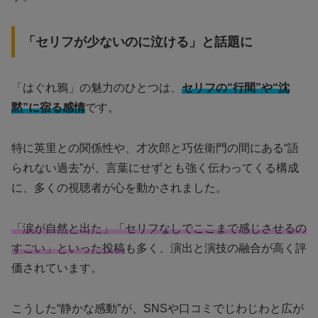
「セリフが少ないのに泣ける」と話題に
「はぐれ鴉」の魅力のひとつは、
セリフの“行間”や“沈
黙”に宿る感情
です。
特に英里との関係性や、才次郎と巧佐衛門の間にある“語
られない過去”が、言葉にせずとも強く伝わってくる構成
に、多くの視聴者が心を動かされました。
「涙が自然と出た」「セリフなしでここまで感じさせるの
すごい」といった投稿
も多く、演出と演技の融合が高く評
価されています。
こうした“静かな感動”が、SNSや口コミでじわじわと広が