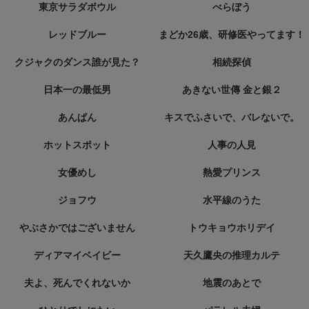
東京サラダボウル
べらぼう
レッドブルー
まどか26歳、研修医やってます！
クジャクのダンス誰が見た？
相続探偵
日本一の最低男
あきない世傳 金と銀２
あんぱん
キスでふさいで、バレないで。
ホットスポット
人事の人見
女優めし
熱愛プリンス
ジョフウ
水平線のうた
やぶさかではございません
トウキョウホリデイ
ディアマイベイビー
天久鷹央の推理カルテ
夫よ、死んでくれないか
地震のあとで