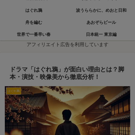
はぐれ鴉
波うららかに、めおと日和
舟を編む
あおぞらビール
世界で一番早い春
日本統一 東京編
アフィリエイト広告を利用しています
ドラマ「はぐれ鴉」が面白い理由とは？脚
本・演技・映像美から徹底分析！
はぐれ鴉