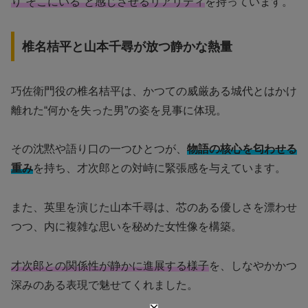
り“そこにいる”と感じさせるリアリティ
を持っています。
椎名桔平と山本千尋が放つ静かな熱量
巧佐衛門役の椎名桔平は、かつての威厳ある城代とはかけ
離れた“何かを失った男”の姿を見事に体現。
その沈黙や語り口の一つひとつが、
物語の核心を匂わせる
重み
を持ち、才次郎との対峙に緊張感を与えています。
また、英里を演じた山本千尋は、芯のある優しさを漂わせ
つつ、内に複雑な思いを秘めた女性像を構築。
才次郎との関係性が静かに進展する様子
を、しなやかかつ
深みのある表現で魅せてくれました。