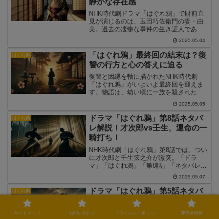
静かな存在感
共感を集めた演出について丁寧に解説し
ていきます。
NHK時代劇ドラマ「はぐれ鴉」で財前直
見が演じるのは、玉田巧佐衛門の妻・由
美。過去の凄惨な事件の生き証人であ
り、物語の真相を知る数少ない存在とし
2025.05.04
て、彼女の立ち位置は極めて重要です。
この記事では、由美というキャラクター
「はぐれ鴉」最終回の結末は？復
はぐれ鴉
の背景や財前直見の演技の深み、物語に
讐の行方と心の答えに迫る
与える影響について詳しく解説します。
復讐と因縁を軸に描かれたNHK時代劇
「はぐれ鴉」がいよいよ最終回を迎えま
す。物語は、幼い頃に一族を殺された山
川才次郎が、真実と向き合いながら叔
2025.05.05
父・玉田巧佐衛門への復讐を誓うとい
う、壮絶な運命を辿る展開です。この記
ドラマ「はぐれ鴉」第8話ネタバ
はぐれ鴉
事では、最終回に向けて予想される結末
レ解説！才次郎vs壬生、運命の一
や、物語の“完結の形”に含まれるメッセー
騎打ち！
ジを考察していきます。
NHK時代劇「はぐれ鴉」第8話では、つい
に才次郎と壬生弦之介が激突。「ドラ
マ」「はぐれ鴉」「第8話」「ネタバレ」
のキーワードで検索された方に向けて、
2025.05.07
この記事では決戦の背景、剣と剣が交わ
る理由、そして竹田藩を巻き込む激変の
ドラマ「はぐれ鴉」第5話ネタバ
はぐれ鴉
瞬間を詳しく解説します。“守る剣”と“壊
レ解説！すべての因縁が交錯する
す剣”、交わる時、真の正義が試される
最終決戦の行方
――。
サイトマップ
お問い合わせ
プライバシーポリシー
運営者情報