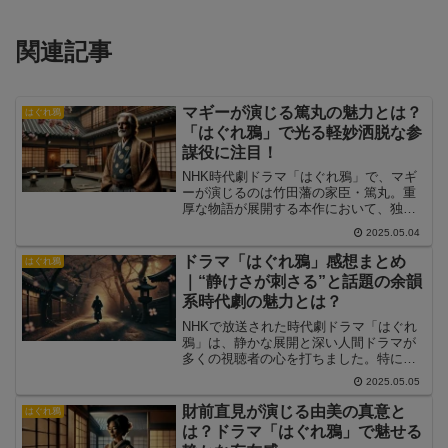
関連記事
マギーが演じる篤丸の魅力とは？
はぐれ鴉
「はぐれ鴉」で光る軽妙洒脱な参
謀役に注目！
NHK時代劇ドラマ「はぐれ鴉」で、マギ
ーが演じるのは竹田藩の家臣・篤丸。重
厚な物語が展開する本作において、独特
の言い回しと飄々とした立ち回りで緊張
2025.05.04
を和らげ、物語に奥行きを与えるキャラ
クターです。この記事では、マギー演じ
ドラマ「はぐれ鴉」感想まとめ
はぐれ鴉
る篤丸の役柄や物語内での立ち位置、そ
｜“静けさが刺さる”と話題の余韻
して時代劇で見せた演技の魅力について
系時代劇の魅力とは？
詳しく紹介します。
NHKで放送された時代劇ドラマ「はぐれ
鴉」は、静かな展開と深い人間ドラマが
多くの視聴者の心を打ちました。特に
「静けさがいい」「何も語らない演技に
2025.05.05
泣けた」といった感想がSNSで多く投稿
され、回を追うごとに反響が広がってい
財前直見が演じる由美の真意と
はぐれ鴉
ます。本記事では、視聴者がどのような
は？ドラマ「はぐれ鴉」で魅せる
感想を抱いたのか、印象的なポイントや