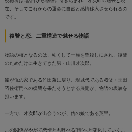
視聴者は1話目から物語に引き込まれ、才次郎の過去と現
在、そしてこれからの運命に自然と感情移入させられるの
です。
復讐と恋、二重構造で魅せる物語
物語の核となるのは、幼くして一族を皆殺しにされ、復讐
のためだけに生きてきた男・山川才次郎。
彼が仇の家である竹田藩に戻り、現城代である叔父・玉田
巧佐衛門への復讐を果たそうとする展開が、物語の表層を
担います。
一方で、才次郎が出会うのが、仇の娘である英里。
この関係がやがて恋情とも呼べる“情”へと変化していくこ