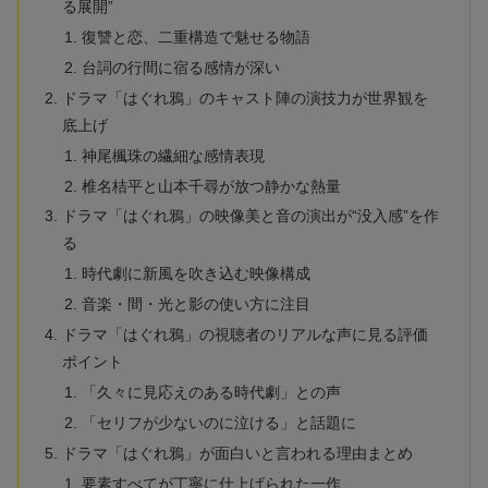
る展開”
復讐と恋、二重構造で魅せる物語
台詞の行間に宿る感情が深い
ドラマ「はぐれ鴉」のキャスト陣の演技力が世界観を
底上げ
神尾楓珠の繊細な感情表現
椎名桔平と山本千尋が放つ静かな熱量
ドラマ「はぐれ鴉」の映像美と音の演出が“没入感”を作
る
時代劇に新風を吹き込む映像構成
音楽・間・光と影の使い方に注目
ドラマ「はぐれ鴉」の視聴者のリアルな声に見る評価
ポイント
「久々に見応えのある時代劇」との声
「セリフが少ないのに泣ける」と話題に
ドラマ「はぐれ鴉」が面白いと言われる理由まとめ
要素すべてが丁寧に仕上げられた一作