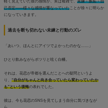
軽く見えていた彼の感情が、実は複雑で、
未練・嫉妬・自
己否定――様々な感情が重なっていた
ことが徐々に明らか
になっていきます。
過去を断ち切れない未練と行動のズレ
「あいつ、ほんとにアイツでよかったのかな……」
ひとり飲みながらポツリと呟く白幡。
それは、花恋が帝都を選んだことへの疑問というよ
り、
“自分がちゃんと向き合っていたら変わっていたか
も”という後悔
の表れでした。
彼は、今も花恋のSNSを見てしまう自分に気づきなが
ら、