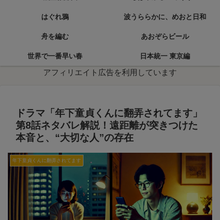
はぐれ鴉
波うららかに、めおと日和
舟を編む
あおぞらビール
世界で一番早い春
日本統一 東京編
アフィリエイト広告を利用しています
ドラマ「年下童貞くんに翻弄されてます」
第8話ネタバレ解説！遠距離が突きつけた
本音と、“大切な人”の存在
年下童貞くんに翻弄されてます