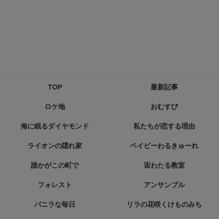
TOP
最新記事
ロケ地
おむすび
海に眠るダイヤモンド
私たちが恋する理由
ライオンの隠れ家
ベイビーわるきゅーれ
誰かがこの町で
宙わたる教室
フォレスト
アンサンブル
バニラな毎日
リラの花咲くけものみち