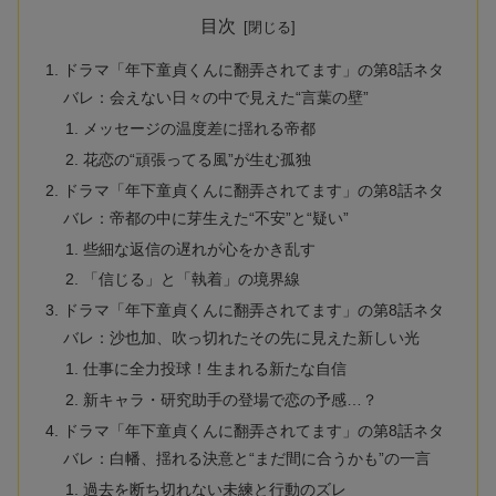
目次
ドラマ「年下童貞くんに翻弄されてます」の第8話ネタ
バレ：会えない日々の中で見えた“言葉の壁”
メッセージの温度差に揺れる帝都
花恋の“頑張ってる風”が生む孤独
ドラマ「年下童貞くんに翻弄されてます」の第8話ネタ
バレ：帝都の中に芽生えた“不安”と“疑い”
些細な返信の遅れが心をかき乱す
「信じる」と「執着」の境界線
ドラマ「年下童貞くんに翻弄されてます」の第8話ネタ
バレ：沙也加、吹っ切れたその先に見えた新しい光
仕事に全力投球！生まれる新たな自信
新キャラ・研究助手の登場で恋の予感…？
ドラマ「年下童貞くんに翻弄されてます」の第8話ネタ
バレ：白幡、揺れる決意と“まだ間に合うかも”の一言
過去を断ち切れない未練と行動のズレ