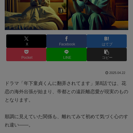
X
Facebook
はてブ
Pocket
LINE
コピー
2025.04.22
ドラマ「年下童貞くんに翻弄されてます」第8話では、花
恋の海外出張が始まり、帝都との遠距離恋愛が現実のもの
となります。
順調に見えていた関係も、離れてみて初めて気づく心のす
れ違い――。