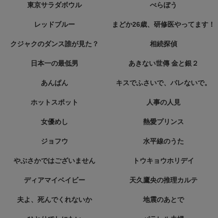
東京サラダボウル
べらぼう
レッドブルー
まどか26歳、研修医やってます！
クジャクのダンス誰が見た？
相続探偵
日本一の最低男
あきない世傳 金と銀２
あんぱん
キスでふさいで、バレないで。
ホットスポット
人事の人見
女優めし
熱愛プリンス
ジョフウ
水平線のうた
やぶさかではございません
トウキョウホリデイ
ディアマイベイビー
天久鷹央の推理カルテ
夫よ、死んでくれないか
地震のあとで