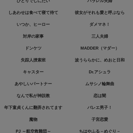
ひとりでしにたい
パラレル夫婦
しあわせは食べて寝て待て
彼女がそれも愛と呼ぶなら
いつか、ヒーロー
ダメマネ！
対岸の家事
三人夫婦
ドンケツ
MADDER（マダー）
失踪人捜索班
波うららかに、めおと日和
キャスター
Dr.アシュラ
あやしいパートナー
ムサシノ輪舞曲
なんで私が神説教
恋は闇
年下童貞くんに翻弄されてます
バレエ男子！
魔物
子宮恋愛
PJ ～航空救難団～
ちはやふる－めぐり－