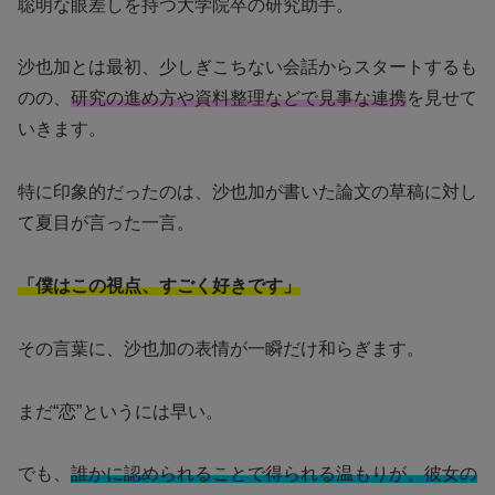
聡明な眼差しを持つ大学院卒の研究助手。
沙也加とは最初、少しぎこちない会話からスタートするも
のの、
研究の進め方や資料整理などで見事な連携
を見せて
いきます。
特に印象的だったのは、沙也加が書いた論文の草稿に対し
て夏目が言った一言。
「僕はこの視点、すごく好きです」
その言葉に、沙也加の表情が一瞬だけ和らぎます。
まだ“恋”というには早い。
でも、
誰かに認められることで得られる温もりが、彼女の