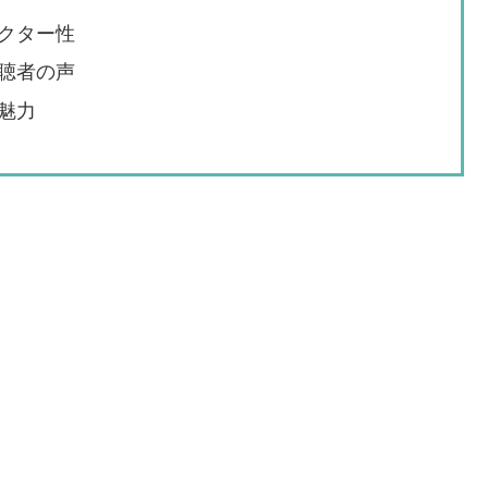
クター性
聴者の声
魅力