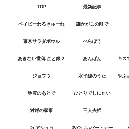
TOP
最新記事
ベイビーわるきゅーれ
誰かがこの町で
東京サラダボウル
べらぼう
あきない世傳 金と銀２
あんぱん
ジョフウ
水平線のうた
地震のあとで
ひとりでしにたい
対岸の家事
三人夫婦
Dr.アシュラ
あやしいパートナー