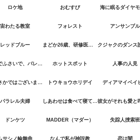
ロケ地
おむすび
海に眠るダイヤモ
宙わたる教室
フォレスト
アンサンブル
レッドブルー
まどか26歳、研修医やってます！
キスでふさいで、バレないで。
ホットスポット
人事の人見
やぶさかではございません
トウキョウホリデイ
ディアマイベイ
パラレル夫婦
しあわせは食べて寝て待て
ドンケツ
MADDER（マダー）
失踪人捜索班
ムサシノ輪舞曲
なんで私が神説教
恋は闇