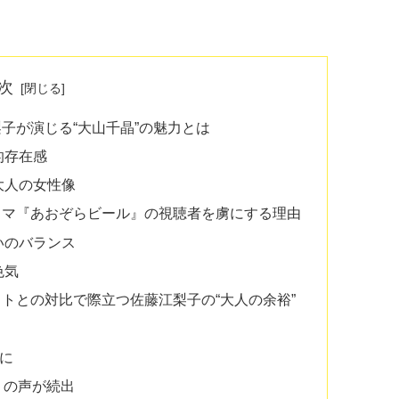
次
子が演じる“大山千晶”の魅力とは
的存在感
大人の女性像
ラマ『あおぞらビール』の視聴者を虜にする理由
いのバランス
色気
トとの対比で際立つ佐藤江梨子の“大人の余裕”
徴に
」の声が続出