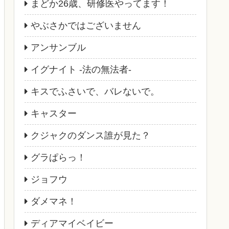
まどか26歳、研修医やってます！
やぶさかではございません
アンサンブル
イグナイト -法の無法者-
キスでふさいで、バレないで。
キャスター
クジャクのダンス誰が見た？
グラぱらっ！
ジョフウ
ダメマネ！
ディアマイベイビー