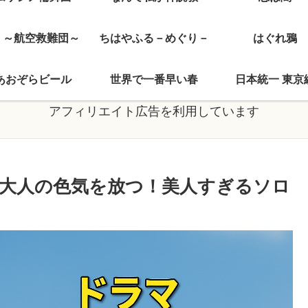
J ～航空救難団～
ちはやふる－めぐり－
はぐれ鴉
あおぞらビール
世界で一番早い春
日本統一 東京
アフィリエイト広告を利用しています
大人の色気を放つ！美人すぎるソロ