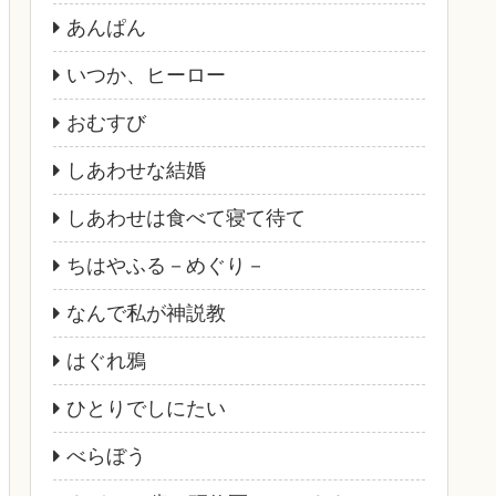
あんぱん
いつか、ヒーロー
おむすび
しあわせな結婚
しあわせは食べて寝て待て
ちはやふる－めぐり－
なんで私が神説教
はぐれ鴉
ひとりでしにたい
べらぼう