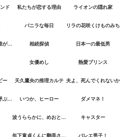
ンド
私たちが恋する理由
ライオンの隠れ家
バニラな毎日
リラの花咲くけものみち
クジャクのダンス誰が見た？
相続探偵
日本一の最低男
女優めし
熱愛プリンス
ビー
天久鷹央の推理カルテ
夫よ、死んでくれないか
彼女がそれも愛と呼ぶなら
いつか、ヒーロー
ダメマネ！
波うららかに、めおと日和
キャスター
年下童貞くんに翻弄されてます
バレエ男子！