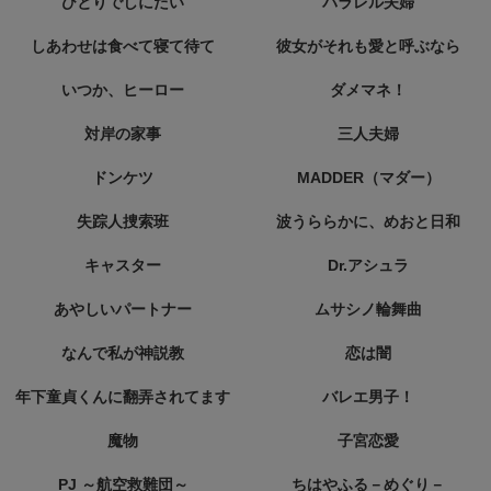
ひとりでしにたい
パラレル夫婦
しあわせは食べて寝て待て
彼女がそれも愛と呼ぶなら
いつか、ヒーロー
ダメマネ！
対岸の家事
三人夫婦
ドンケツ
MADDER（マダー）
失踪人捜索班
波うららかに、めおと日和
キャスター
Dr.アシュラ
あやしいパートナー
ムサシノ輪舞曲
なんで私が神説教
恋は闇
年下童貞くんに翻弄されてます
バレエ男子！
魔物
子宮恋愛
PJ ～航空救難団～
ちはやふる－めぐり－