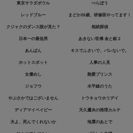
東京サラダボウル
べらぼう
レッドブルー
まどか26歳、研修医やってます！
クジャクのダンス誰が見た？
相続探偵
日本一の最低男
あきない世傳 金と銀２
あんぱん
キスでふさいで、バレないで。
ホットスポット
人事の人見
女優めし
熱愛プリンス
ジョフウ
水平線のうた
やぶさかではございません
トウキョウホリデイ
ディアマイベイビー
天久鷹央の推理カルテ
夫よ、死んでくれないか
地震のあとで