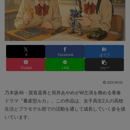
X
Facebook
はてブ
Pocket
LINE
コピー
2025.06.02
乃木坂46・賀喜遥香と筒井あやめがW主演を務める青春
ドラマ『量産型ルカ』。この作品は、女子高生2人の高校
生活とプラモデル部での活動を通して成長していく姿を描
いています。