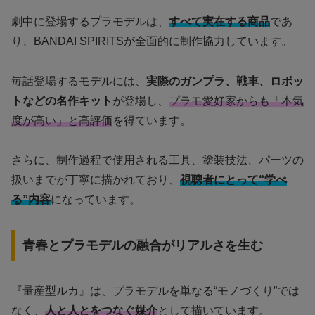
劇中に登場するプラモデルは、
すべて実在する商品
であ
り、BANDAI SPIRITSが全面的に制作協力しています。
毎話登場するモデルには、
実際のガンプラ、戦車、ロボッ
トなどの名作キット
が登場し、
プラモ愛好家からも「本気
度が高い」と高評価
を得ています。
さらに、制作過程で使用される工具、塗装技法、パーツの
扱いまでが丁寧に描かれており、
視聴者にとって“学べ
る”内容
になっています。
青春とプラモデルの融合がリアルさを生む
『量産型ルカ』は、プラモデルを単なる“モノづくり”では
なく、
人と人とをつなぐ媒介
として描いています。