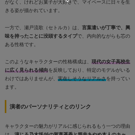
がなく、けれどお菓子が大好きで、マイペースに日々を生
きる姿が描かれています。
一方で、瀬戸流歌（セトルカ）は、
言葉遣いが丁寧で、興
味を持ったことに没頭するタイプ
で、内向的ながらも芯の
ある性格です。
このようなキャラクターの性格構成は、
現代の女子高校生
に広く見られる傾向
を反映しており、特定のモデルがいる
わけではありませんが、
実在しそうなリアルさ
を持ってい
ます。
演者のパーソナリティとのリンク
キャラクターの魅力がリアルに感じられるもう一つの理由
は、
演じる乃木坂46の賀喜遥香と筒井あやめ本人のキャ