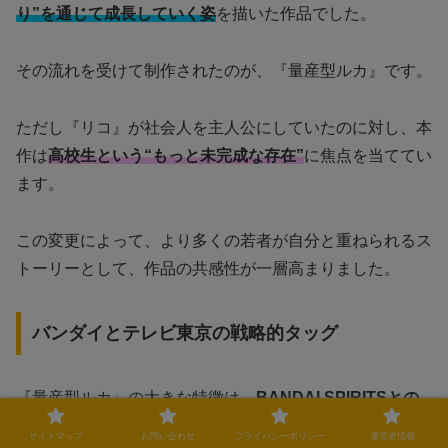
り”を通じて成長していく姿
を描いた作品でした。
その流れを受けて制作されたのが、『量産型ルカ』です。
ただし『リコ』が社会人を主人公にしていたのに対し、本
作は
高校生という“もっと未完成な存在”
に焦点を当ててい
ます。
この変更によって、より多くの若者が自分と重ねられるス
トーリーとして、作品の共感性が一層高まりました。
バンダイとテレビ東京の戦略的タッグ
『量産型ルカ』の大きな特徴は、
BANDAI SPIRITSとの
密接なコラボレーション
です。
サイトマップ
お問い合わせ
プライバシーポリシー
運営者情報