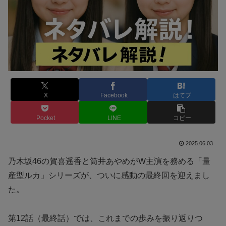
X
Facebook
はてブ
Pocket
LINE
コピー
2025.06.03
乃木坂46の賀喜遥香と筒井あやめがW主演を務める「量
産型ルカ」シリーズが、ついに感動の最終回を迎えまし
た。
第12話（最終話）では、これまでの歩みを振り返りつ