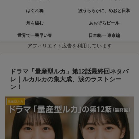
はぐれ鴉
波うららかに、めおと日和
舟を編む
あおぞらビール
世界で一番早い春
日本統一 東京編
アフィリエイト広告を利用しています
ドラマ「量産型ルカ」第12話最終回ネタバ
レ｜ルカルカの集大成、涙のラストシー
ン！
量産型ルカ