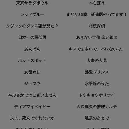
東京サラダボウル
べらぼう
レッドブルー
まどか26歳、研修医やってます！
クジャクのダンス誰が見た？
相続探偵
日本一の最低男
あきない世傳 金と銀２
あんぱん
キスでふさいで、バレないで。
ホットスポット
人事の人見
女優めし
熱愛プリンス
ジョフウ
水平線のうた
やぶさかではございません
トウキョウホリデイ
ディアマイベイビー
天久鷹央の推理カルテ
夫よ、死んでくれないか
地震のあとで