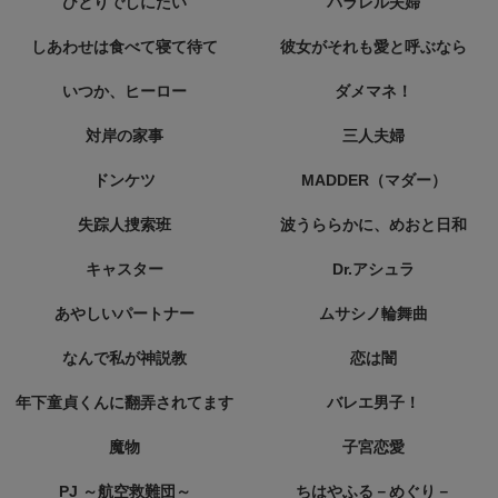
ひとりでしにたい
パラレル夫婦
しあわせは食べて寝て待て
彼女がそれも愛と呼ぶなら
いつか、ヒーロー
ダメマネ！
対岸の家事
三人夫婦
ドンケツ
MADDER（マダー）
失踪人捜索班
波うららかに、めおと日和
キャスター
Dr.アシュラ
あやしいパートナー
ムサシノ輪舞曲
なんで私が神説教
恋は闇
年下童貞くんに翻弄されてます
バレエ男子！
魔物
子宮恋愛
PJ ～航空救難団～
ちはやふる－めぐり－