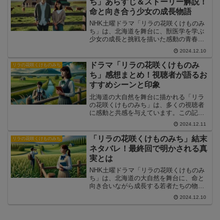
ち」あらすじ＆ストーリー解説！
命と向き合う少女の成長物語
NHK土曜ドラマ「リラの花咲くけものみ
ち」は、北海道を舞台に、獣医学を学ぶ
少女の成長と挑戦を描いた感動の青春ド
ラマです。元引きこもりだった主人公
2024.12.10
が、命と向き合いながら自分の道を切り
開く姿は、視聴者に勇気と希望を届けま
ドラマ「リラの花咲くけものみ
リラの花咲くけものみち
す。この記事では、あらすじや物語の背
ち」感想まとめ！視聴者が語るお
景、主要キャラクターが紡ぐストーリー
すすめシーンと印象
の魅力を詳しく解説します。
北海道の大自然を舞台に描かれる「リラ
の花咲くけものみち」は、多くの視聴者
に感動と共感を与えています。この記事
では、ドラマの感想やおすすめシーンを
2024.12.11
視聴者の声をもとにまとめ、作品の魅力
を解説します。心に残るシーンやキャラ
「リラの花咲くけものみち」結末
リラの花咲くけものみち
クターの成長が描かれたこの作品の深い
ネタバレ！最終回で明かされる真
魅力に迫ります。
実とは
NHK土曜ドラマ「リラの花咲くけものみ
ち」は、北海道の大自然を舞台に、命と
向き合いながら成長する若者たちの物語
です。この記事では、最終回で明かされ
2024.12.10
る真実や、主人公・聡里がどのように物
語を締めくくるのかを詳しく解説しま
す。感動のフィナーレとそのメッセージ