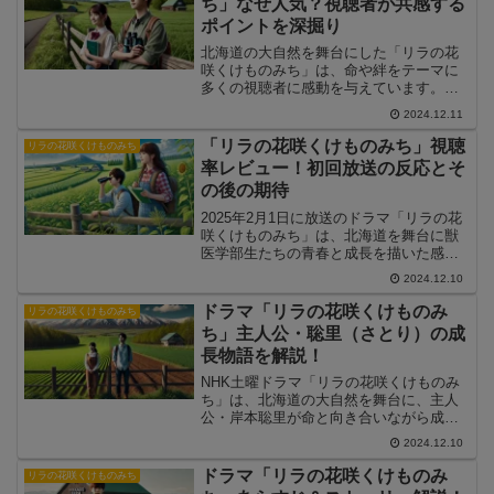
ち」なぜ人気？視聴者が共感する
ポイントを深掘り
北海道の大自然を舞台にした「リラの花
咲くけものみち」は、命や絆をテーマに
多くの視聴者に感動を与えています。こ
の記事では、なぜこのドラマが多くの共
2024.12.11
感を呼ぶのか、その理由や魅力を深掘り
します。主人公の成長や命の選択に向き
「リラの花咲くけものみち」視聴
リラの花咲くけものみち
合うストーリーに込められたメッセージ
率レビュー！初回放送の反応とそ
を紐解きます。
の後の期待
2025年2月1日に放送のドラマ「リラの花
咲くけものみち」は、北海道を舞台に獣
医学部生たちの青春と成長を描いた感動
作です。この記事では、初回放送に寄せ
2024.12.10
られる視聴者の反応や期待、視聴率に関
するレビューを詳しく解説します。さら
ドラマ「リラの花咲くけものみ
リラの花咲くけものみち
に、このドラマが描くテーマや今後の展
ち」主人公・聡里（さとり）の成
開に込められたメッセージについても考
長物語を解説！
察します。
NHK土曜ドラマ「リラの花咲くけものみ
ち」は、北海道の大自然を舞台に、主人
公・岸本聡里が命と向き合いながら成長
していく青春ドラマです。この記事で
2024.12.10
は、聡里の成長物語に焦点を当て、彼女
が直面する試練や支えとなる人物たちに
ドラマ「リラの花咲くけものみ
リラの花咲くけものみち
ついて詳しく解説します。