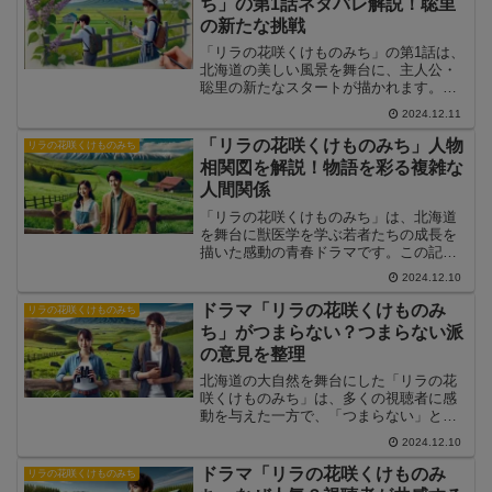
ち」の第1話ネタバレ解説！聡里
の新たな挑戦
「リラの花咲くけものみち」の第1話は、
北海道の美しい風景を舞台に、主人公・
聡里の新たなスタートが描かれます。こ
の記事では、第1話のあらすじやネタバ
2024.12.11
レ、注目のシーンを詳しく解説します。
「リラの花咲くけものみち」人物
リラの花咲くけものみち
相関図を解説！物語を彩る複雑な
人間関係
「リラの花咲くけものみち」は、北海道
を舞台に獣医学を学ぶ若者たちの成長を
描いた感動の青春ドラマです。この記事
では、登場人物相関図をもとに、主要キ
2024.12.10
ャラクター同士の関係性や物語での役割
を徹底解説します。
ドラマ「リラの花咲くけものみ
リラの花咲くけものみち
ち」がつまらない？つまらない派
の意見を整理
北海道の大自然を舞台にした「リラの花
咲くけものみち」は、多くの視聴者に感
動を与えた一方で、「つまらない」と感
じる意見も見受けられます。この記事で
2024.12.10
は、ドラマに対する否定的な声を整理
し、その背景にある理由を解説します。
ドラマ「リラの花咲くけものみ
リラの花咲くけものみち
さらに、ドラマが持つ課題と...