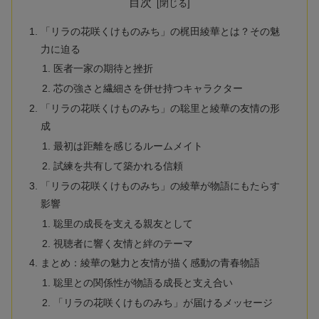
目次
「リラの花咲くけものみち」の梶田綾華とは？その魅
力に迫る
医者一家の期待と挫折
芯の強さと繊細さを併せ持つキャラクター
「リラの花咲くけものみち」の聡里と綾華の友情の形
成
最初は距離を感じるルームメイト
試練を共有して築かれる信頼
「リラの花咲くけものみち」の綾華が物語にもたらす
影響
聡里の成長を支える親友として
視聴者に響く友情と絆のテーマ
まとめ：綾華の魅力と友情が描く感動の青春物語
聡里との関係性が物語る成長と支え合い
「リラの花咲くけものみち」が届けるメッセージ