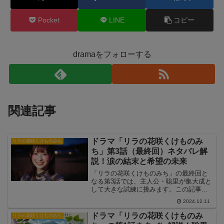
Pocket
LINE
コピー
dramaをフォローする
関連記事
ドラマ「リラの花咲くけものみ
リラの花咲くけものみち
ち」第3話（最終回）ネタバレ解
説！涙の結末と希望の未来
「リラの花咲くけものみち」の最終回と
なる第3話では、主人公・聡里が集大成と
して大きな試練に挑みます。この記事で
は、第3話のあらすじや注目シーンを詳し
2024.12.11
く解説し、感動の結末に迫ります。
ドラマ「リラの花咲くけものみ
リラの花咲くけものみち