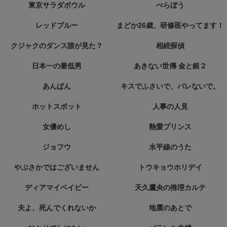
東京サラダボウル
べらぼう
レッドブルー
まどか26歳、研修医やってます！
クジャクのダンス誰が見た？
相続探偵
日本一の最低男
あきない世傳 金と銀２
あんぱん
キスでふさいで、バレないで。
ホットスポット
人事の人見
女優めし
熱愛プリンス
ジョフウ
水平線のうた
やぶさかではございません
トウキョウホリデイ
ディアマイベイビー
天久鷹央の推理カルテ
夫よ、死んでくれないか
地震のあとで