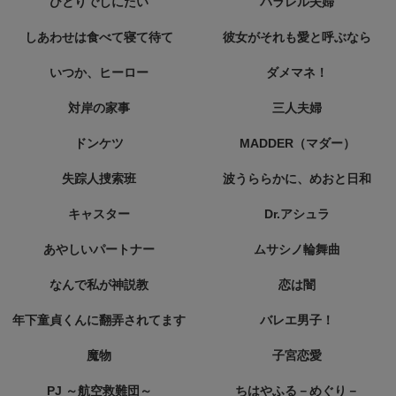
ひとりでしにたい
パラレル夫婦
しあわせは食べて寝て待て
彼女がそれも愛と呼ぶなら
いつか、ヒーロー
ダメマネ！
対岸の家事
三人夫婦
ドンケツ
MADDER（マダー）
失踪人捜索班
波うららかに、めおと日和
キャスター
Dr.アシュラ
あやしいパートナー
ムサシノ輪舞曲
なんで私が神説教
恋は闇
年下童貞くんに翻弄されてます
バレエ男子！
魔物
子宮恋愛
PJ ～航空救難団～
ちはやふる－めぐり－