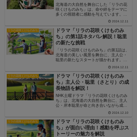
北海道の大自然を舞台にした「リラの花
咲くけものみち」は、命や絆をテーマに
多くの視聴者に感動を与えています。こ
の記事では、なぜこのドラマが多くの共
2024.12.11
感を呼ぶのか、その理由や魅力を深掘り
します。主人公の成長や命の選択に向き
ドラマ「リラの花咲くけものみ
リラの花咲くけものみち
合うストーリーに込められたメッセージ
ち」の第1話ネタバレ解説！聡里
を紐解きます。
の新たな挑戦
「リラの花咲くけものみち」の第1話は、
北海道の美しい風景を舞台に、主人公・
聡里の新たなスタートが描かれます。こ
の記事では、第1話のあらすじやネタバ
2024.12.11
レ、注目のシーンを詳しく解説します。
ドラマ「リラの花咲くけものみ
リラの花咲くけものみち
ち」主人公・聡里（さとり）の成
長物語を解説！
NHK土曜ドラマ「リラの花咲くけものみ
ち」は、北海道の大自然を舞台に、主人
公・岸本聡里が命と向き合いながら成長
していく青春ドラマです。この記事で
2024.12.10
は、聡里の成長物語に焦点を当て、彼女
が直面する試練や支えとなる人物たちに
ドラマ「リラの花咲くけものみ
リラの花咲くけものみち
ついて詳しく解説します。
ち」が面白い理由！感動を呼ぶス
トーリーの魅力を解説