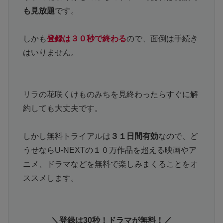
も見放題
です。
しかも
登録は３０秒で終わる
ので、面倒は手続き
はいりません。
リラの花咲くけものみちを見終わったらすぐに解
約しても大丈夫です。
しかし無料トライアルは
３１日間有効
なので、ど
うせならU-NEXTの１０万作品を超える映画やア
ニメ、ドラマなどを無料で楽しみまくることをオ
ススメします。
＼登録は30秒！ドラマが無料！／