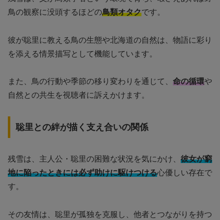
鳥の観察に没頭するほどの
鳥類オタク
です。
彼が聡里に教える鳥の生態や北海道の自然は、物語に彩り
を添える情景描写として機能しています。
また、鳥の行動や季節の移り変わりを通じて、
命の循環
や
自然との共生を視聴者に訴えかけます。
聡里との絆が描く支え合いの関係
残雪は、主人公・聡里の困難な状況を気にかけ、
彼女が窮
地に陥ったときには必ず助けに駆けつける
心優しい存在で
す。
その友情は、聡里が孤独を克服し、他者とつながりを持つ