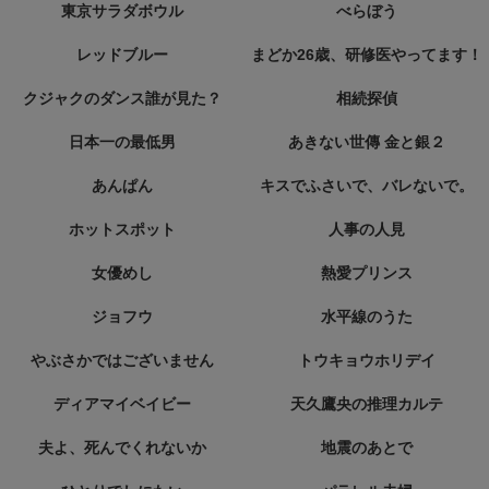
東京サラダボウル
べらぼう
レッドブルー
まどか26歳、研修医やってます！
クジャクのダンス誰が見た？
相続探偵
日本一の最低男
あきない世傳 金と銀２
あんぱん
キスでふさいで、バレないで。
ホットスポット
人事の人見
女優めし
熱愛プリンス
ジョフウ
水平線のうた
やぶさかではございません
トウキョウホリデイ
ディアマイベイビー
天久鷹央の推理カルテ
夫よ、死んでくれないか
地震のあとで