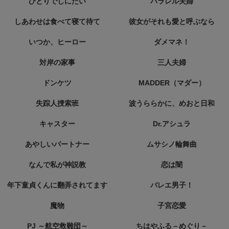
ひとりでしにたい
パラレル夫婦
しあわせは食べて寝て待て
彼女がそれも愛と呼ぶなら
いつか、ヒーロー
ダメマネ！
対岸の家事
三人夫婦
ドンケツ
MADDER（マダー）
失踪人捜索班
波うららかに、めおと日和
キャスター
Dr.アシュラ
あやしいパートナー
ムサシノ輪舞曲
なんで私が神説教
恋は闇
年下童貞くんに翻弄されてます
バレエ男子！
魔物
子宮恋愛
PJ ～航空救難団～
ちはやふる－めぐり－