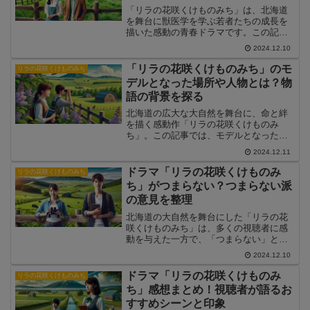
「リラの花咲くけものみち」は、北海道
を舞台に獣医学を学ぶ若者たちの成長を
描いた感動の青春ドラマです。この記事
では、登場人物相関図をもとに、主要キ
2024.12.10
ャラクター同士の関係性や物語での役割
を徹底解説します。
「リラの花咲くけものみち」のモ
リラの花咲くけものみち
デルとなった場所や人物とは？物
語の背景を探る
北海道の広大な大自然を舞台に、命と絆
を描く感動作「リラの花咲くけものみ
ち」。この記事では、モデルとなった場
所や人物、物語の背景について詳しく探
2024.12.11
ります。フィクションでありながらリア
リティあふれる描写の秘密に迫ります。
ドラマ「リラの花咲くけものみ
リラの花咲くけものみち
ち」がつまらない？つまらない派
の意見を整理
北海道の大自然を舞台にした「リラの花
咲くけものみち」は、多くの視聴者に感
動を与えた一方で、「つまらない」と感
じる意見も見受けられます。この記事で
2024.12.10
は、ドラマに対する否定的な声を整理
し、その背景にある理由を解説します。
ドラマ「リラの花咲くけものみ
リラの花咲くけものみち
さらに、ドラマが持つ課題と...
ち」感想まとめ！視聴者が語るお
すすめシーンと印象