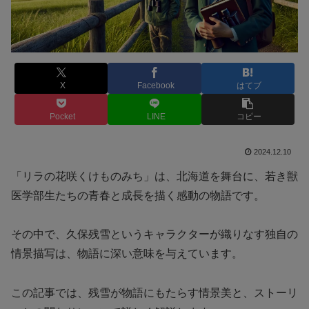
X
Facebook
はてブ
Pocket
LINE
コピー
2024.12.10
「リラの花咲くけものみち」は、北海道を舞台に、若き獣
医学部生たちの青春と成長を描く感動の物語です。
その中で、久保残雪というキャラクターが織りなす独自の
情景描写は、物語に深い意味を与えています。
この記事では、残雪が物語にもたらす情景美と、ストーリ