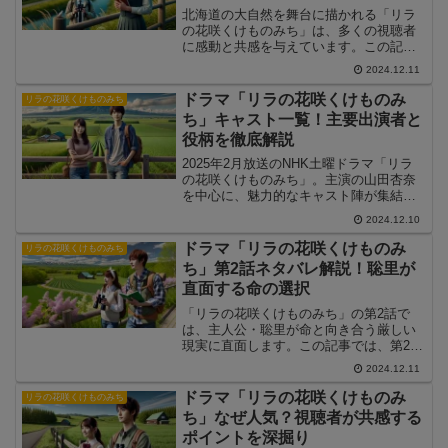
北海道の大自然を舞台に描かれる「リラ
の花咲くけものみち」は、多くの視聴者
に感動と共感を与えています。この記事
では、ドラマの感想やおすすめシーンを
2024.12.11
視聴者の声をもとにまとめ、作品の魅力
を解説します。心に残るシーンやキャラ
ドラマ「リラの花咲くけものみ
リラの花咲くけものみち
クターの成長が描かれたこの作品の深い
ち」キャスト一覧！主要出演者と
魅力に迫ります。
役柄を徹底解説
2025年2月放送のNHK土曜ドラマ「リラ
の花咲くけものみち」。主演の山田杏奈
を中心に、魅力的なキャスト陣が集結
し、感動的な物語が繰り広げられます。
2024.12.10
この記事では、キャストの一覧と、それ
ぞれが演じる役柄を詳しく解説します。
ドラマ「リラの花咲くけものみ
リラの花咲くけものみち
ち」第2話ネタバレ解説！聡里が
直面する命の選択
「リラの花咲くけものみち」の第2話で
は、主人公・聡里が命と向き合う厳しい
現実に直面します。この記事では、第2話
のあらすじやネタバレ、感動的なシーン
2024.12.11
を詳しく解説します。
ドラマ「リラの花咲くけものみ
リラの花咲くけものみち
ち」なぜ人気？視聴者が共感する
ポイントを深掘り