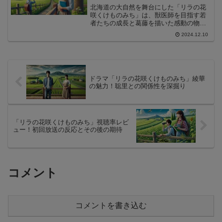
北海道の大自然を舞台にした「リラの花
咲くけものみち」は、獣医師を目指す若
者たちの成長と葛藤を描いた感動の物語
です。この記事では、このドラマが多く
2024.12.10
の視聴者を魅了する理由や、ストーリー
の魅力に迫ります。命の選択や友情、家
族の絆を通じて、視聴者に深い感動を与
えるその秘密を解説します。
ドラマ「リラの花咲くけものみち」綾華
の魅力！聡里との関係性を深掘り
「リラの花咲くけものみち」視聴率レビ
ュー！初回放送の反応とその後の期待
コメント
コメントを書き込む