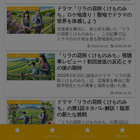
は、ドラマに対する否定的な声を整理
し、その背景にある理由を解説します。
ドラマ「リラの花咲くけものみ
リラの花咲くけものみち
さらに、ドラマが持つ課題と...
ち」ロケ地巡り！聖地でドラマの
世界を体感しよう
北海道を舞台に、命と絆を描いた「リラ
の花咲くけものみち」。この記事では、
ドラマのロケ地を巡る聖地巡礼のポイン
トを解説します。ドラマで描かれた美し
2024.12.11
2025.03.30
い風景や心温まるエピソードを現地で体
感してみませんか？
「リラの花咲くけものみち」視聴
リラの花咲くけものみち
率レビュー！初回放送の反応とそ
の後の期待
2025年2月1日に放送のドラマ「リラの花
咲くけものみち」は、北海道を舞台に獣
医学部生たちの青春と成長を描いた感動
作です。この記事では、初回放送に寄せ
2024.12.10
られる視聴者の反応や期待、視聴率に関
するレビューを詳しく解説します。さら
ドラマ「リラの花咲くけものみ
リラの花咲くけものみち
に、このドラマが描くテーマや今後の展
ち」の第1話ネタバレ解説！聡里
開に込められたメッセージについても考
の新たな挑戦
察します。
「リラの花咲くけものみち」の第1話は、
北海道の美しい風景を舞台に、主人公・
聡里の新たなスタートが描かれます。こ
サイトマップ
お問い合わせ
プライバシーポリシー
運営者情報
の記事では、第1話のあらすじやネタバ
2024.12.11