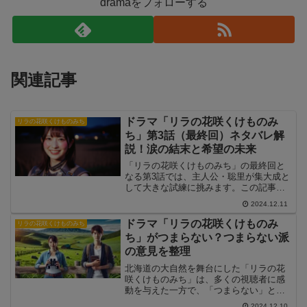
dramaをフォローする
関連記事
ドラマ「リラの花咲くけものみ
リラの花咲くけものみち
ち」第3話（最終回）ネタバレ解
説！涙の結末と希望の未来
「リラの花咲くけものみち」の最終回と
なる第3話では、主人公・聡里が集大成と
して大きな試練に挑みます。この記事で
は、第3話のあらすじや注目シーンを詳し
2024.12.11
く解説し、感動の結末に迫ります。
ドラマ「リラの花咲くけものみ
リラの花咲くけものみち
ち」がつまらない？つまらない派
の意見を整理
北海道の大自然を舞台にした「リラの花
咲くけものみち」は、多くの視聴者に感
動を与えた一方で、「つまらない」と感
じる意見も見受けられます。この記事で
2024.12.10