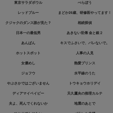
東京サラダボウル
べらぼう
レッドブルー
まどか26歳、研修医やってます！
クジャクのダンス誰が見た？
相続探偵
日本一の最低男
あきない世傳 金と銀２
あんぱん
キスでふさいで、バレないで。
ホットスポット
人事の人見
女優めし
熱愛プリンス
ジョフウ
水平線のうた
やぶさかではございません
トウキョウホリデイ
ディアマイベイビー
天久鷹央の推理カルテ
夫よ、死んでくれないか
地震のあとで