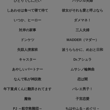
ひとりでしにたい
パラレル夫婦
しあわせは食べて寝て待て
彼女がそれも愛と呼ぶなら
いつか、ヒーロー
ダメマネ！
対岸の家事
三人夫婦
ドンケツ
MADDER（マダー）
失踪人捜索班
波うららかに、めおと日和
キャスター
Dr.アシュラ
あやしいパートナー
ムサシノ輪舞曲
なんで私が神説教
恋は闇
年下童貞くんに翻弄されてます
バレエ男子！
魔物
子宮恋愛
PJ ～航空救難団～
ちはやふる－めぐり－