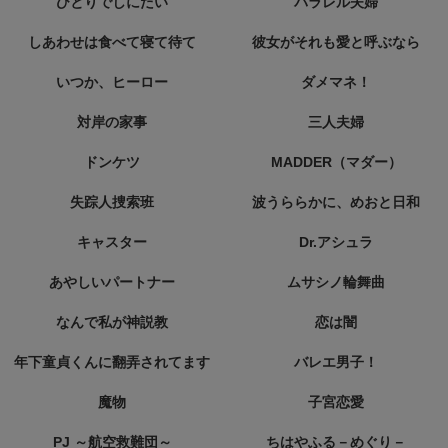
ひとりでしにたい
パラレル夫婦
しあわせは食べて寝て待て
彼女がそれも愛と呼ぶなら
いつか、ヒーロー
ダメマネ！
対岸の家事
三人夫婦
ドンケツ
MADDER（マダー）
失踪人捜索班
波うららかに、めおと日和
キャスター
Dr.アシュラ
あやしいパートナー
ムサシノ輪舞曲
なんで私が神説教
恋は闇
年下童貞くんに翻弄されてます
バレエ男子！
魔物
子宮恋愛
PJ ～航空救難団～
ちはやふる－めぐり－