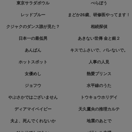
東京サラダボウル
べらぼう
レッドブルー
まどか26歳、研修医やってます！
クジャクのダンス誰が見た？
相続探偵
日本一の最低男
あきない世傳 金と銀２
あんぱん
キスでふさいで、バレないで。
ホットスポット
人事の人見
女優めし
熱愛プリンス
ジョフウ
水平線のうた
やぶさかではございません
トウキョウホリデイ
ディアマイベイビー
天久鷹央の推理カルテ
夫よ、死んでくれないか
地震のあとで