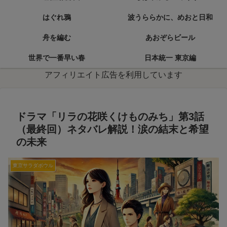
はぐれ鴉
波うららかに、めおと日和
舟を編む
あおぞらビール
世界で一番早い春
日本統一 東京編
アフィリエイト広告を利用しています
ドラマ「リラの花咲くけものみち」第3話
（最終回）ネタバレ解説！涙の結末と希望
の未来
東京サラダボウル