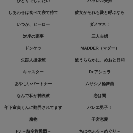
ひとりでしにたい
パラレル夫婦
しあわせは食べて寝て待て
彼女がそれも愛と呼ぶなら
いつか、ヒーロー
ダメマネ！
対岸の家事
三人夫婦
ドンケツ
MADDER（マダー）
失踪人捜索班
波うららかに、めおと日和
キャスター
Dr.アシュラ
あやしいパートナー
ムサシノ輪舞曲
なんで私が神説教
恋は闇
年下童貞くんに翻弄されてます
バレエ男子！
魔物
子宮恋愛
PJ ～航空救難団～
ちはやふる－めぐり－