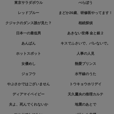
東京サラダボウル
べらぼう
レッドブルー
まどか26歳、研修医やってます！
クジャクのダンス誰が見た？
相続探偵
日本一の最低男
あきない世傳 金と銀２
あんぱん
キスでふさいで、バレないで。
ホットスポット
人事の人見
女優めし
熱愛プリンス
ジョフウ
水平線のうた
やぶさかではございません
トウキョウホリデイ
ディアマイベイビー
天久鷹央の推理カルテ
夫よ、死んでくれないか
地震のあとで