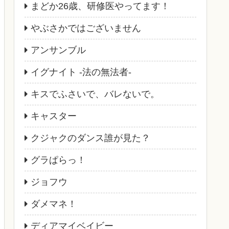
まどか26歳、研修医やってます！
やぶさかではございません
アンサンブル
イグナイト -法の無法者-
キスでふさいで、バレないで。
キャスター
クジャクのダンス誰が見た？
グラぱらっ！
ジョフウ
ダメマネ！
ディアマイベイビー