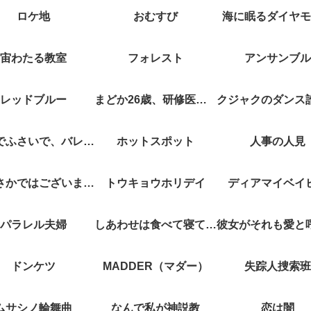
ロケ地
おむすび
海に眠るダイヤモ
宙わたる教室
フォレスト
アンサンブル
レッドブルー
まどか26歳、研修医やってます！
キスでふさいで、バレないで。
ホットスポット
人事の人見
やぶさかではございません
トウキョウホリデイ
ディアマイベイ
パラレル夫婦
しあわせは食べて寝て待て
ドンケツ
MADDER（マダー）
失踪人捜索班
ムサシノ輪舞曲
なんで私が神説教
恋は闇