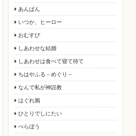
あんぱん
いつか、ヒーロー
おむすび
しあわせな結婚
しあわせは食べて寝て待て
ちはやふる－めぐり－
なんで私が神説教
はぐれ鴉
ひとりでしにたい
べらぼう