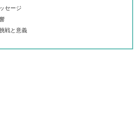
ッセージ
響
挑戦と意義