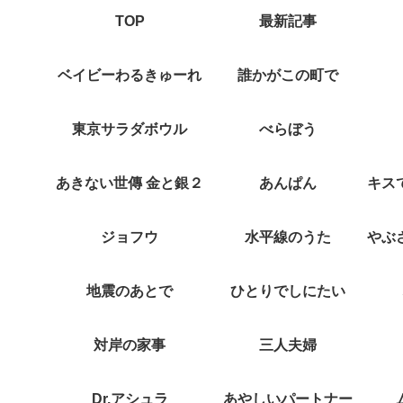
TOP
最新記事
ベイビーわるきゅーれ
誰かがこの町で
東京サラダボウル
べらぼう
あきない世傳 金と銀２
あんぱん
ジョフウ
水平線のうた
地震のあとで
ひとりでしにたい
対岸の家事
三人夫婦
Dr.アシュラ
あやしいパートナー