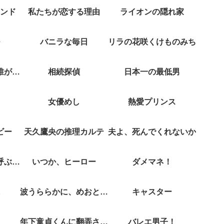
ンド
私たちが恋する理由
ライオンの隠れ家
バニラな毎日
リラの花咲くけものみち
クジャクのダンス誰が見た？
相続探偵
日本一の最低男
女優めし
熱愛プリンス
ビー
天久鷹央の推理カルテ
夫よ、死んでくれないか
彼女がそれも愛と呼ぶなら
いつか、ヒーロー
ダメマネ！
波うららかに、めおと日和
キャスター
年下童貞くんに翻弄されてます
バレエ男子！