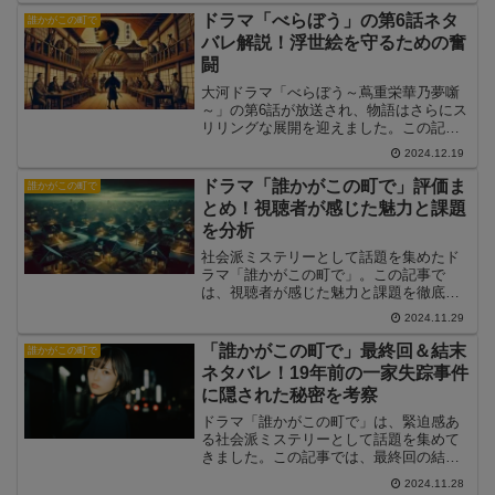
をお届けします。
ドラマ「べらぼう」の第6話ネタ
誰かがこの町で
バレ解説！浮世絵を守るための奮
闘
大河ドラマ「べらぼう～蔦重栄華乃夢噺
～」の第6話が放送され、物語はさらにス
リリングな展開を迎えました。この記事
では、第6話のストーリーをネタバレ解説
2024.12.19
し、物語の核心となるテーマや視聴者の
反応を深掘りします。
ドラマ「誰かがこの町で」評価ま
誰かがこの町で
とめ！視聴者が感じた魅力と課題
を分析
社会派ミステリーとして話題を集めたド
ラマ「誰かがこの町で」。この記事で
は、視聴者が感じた魅力と課題を徹底分
析し、ドラマの評価を総括します。
2024.11.29
「誰かがこの町で」最終回＆結末
誰かがこの町で
ネタバレ！19年前の一家失踪事件
に隠された秘密を考察
ドラマ「誰かがこの町で」は、緊迫感あ
る社会派ミステリーとして話題を集めて
きました。この記事では、最終回の結末
をネタバレを含めて詳しく解説し、物語
2024.11.28
のテーマや伏線を考察します。