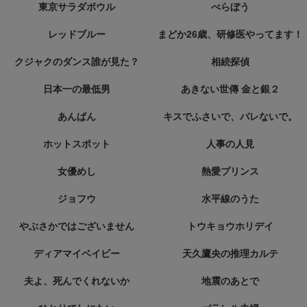
東京サラダボウル
べらぼう
レッドブルー
まどか26歳、研修医やってます！
クジャクのダンス誰が見た？
相続探偵
日本一の最低男
あきない世傳 金と銀２
あんぱん
キスでふさいで、バレないで。
ホットスポット
人事の人見
女優めし
熱愛プリンス
ジョフウ
水平線のうた
やぶさかではございません
トウキョウホリデイ
ディアマイベイビー
天久鷹央の推理カルテ
夫よ、死んでくれないか
地震のあとで