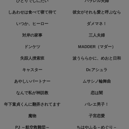
ひとりでしにたい
パラレル夫婦
しあわせは食べて寝て待て
彼女がそれも愛と呼ぶなら
いつか、ヒーロー
ダメマネ！
対岸の家事
三人夫婦
ドンケツ
MADDER（マダー）
失踪人捜索班
波うららかに、めおと日和
キャスター
Dr.アシュラ
あやしいパートナー
ムサシノ輪舞曲
なんで私が神説教
恋は闇
年下童貞くんに翻弄されてます
バレエ男子！
魔物
子宮恋愛
PJ ～航空救難団～
ちはやふる－めぐり－