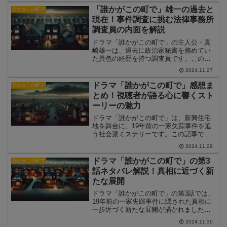
ます。
「誰かがこの町で」雄一の過去と
誰かがこの町で
現在！事件調査に挑む法律事務所
調査員の内面を解説
ドラマ「誰かがこの町で」の主人公・真
崎雄一は、過去に政治家秘書を務めてい
た異色の経歴を持つ調査員です。この記
事では、真崎雄一の過去と現在の背景に
2024.11.27
迫り、事件調査に挑む彼の内面を解説し
ます。
ドラマ「誰かがこの町で」感想ま
誰かがこの町で
とめ！視聴者が語る心に響くスト
ーリーの魅力
ドラマ「誰かがこの町で」は、新興住宅
地を舞台に、19年前の一家失踪事件を追
う社会派ミステリーです。この記事で
は、視聴者が語る本作の魅力と感動のポ
2024.11.29
イントをまとめ、物語が心に響いた理由
を解説します。
ドラマ「誰かがこの町で」の第3
誰かがこの町で
話ネタバレ解説！真相に近づく新
たな展開
ドラマ「誰かがこの町で」の第3話では、
19年前の一家失踪事件に隠された真相に
一歩近づく新たな展開が描かれました。
この記事では、第3話の詳しいネタバレ解
2024.11.30
説と、注目ポイント、今後の展開の考察