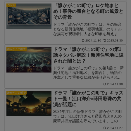
「誰かがこの町で」ロケ地まと
ロケ地
め！事件の舞台となる町の風景と
その背景
ドラマ「誰かがこの町で」は、その舞台
となる新興住宅地「福羽地区」のリアル
な描写が視聴者に大きな印象を与えまし
た。この記事では、ドラマの撮影場所を
2024.11.30
2025.03.30
まとめ、舞台となる町の背景や選ばれた
理由について解説します。
ドラマ「誰かがこの町で」の第1
誰かがこの町で
話ネタバレ解説！新興住宅地に隠
された闇とは？
ドラマ「誰かがこの町で」の第1話は、新
興住宅地「福羽地区」を舞台に、物語の
序章として重要な伏線が張り巡らされて
います。この記事では、第1話のネタバレ
2024.11.30
を含む詳しい解説と、今後の展開へのヒ
ントをお届けします。
ドラマ「誰かがこの町で」キャス
誰かがこの町で
ト一覧！江口洋介×蒔田彩珠の共
演が話題に
2024年注目の新作ドラマ「誰かがこの町
で」は、江口洋介さんと蒔田彩珠さんの
豪華共演が話題を呼んでいます。この記
事では、「誰かがこの町で」のキャスト
2024.11.27
一覧や役どころ、注目ポイントを詳しく