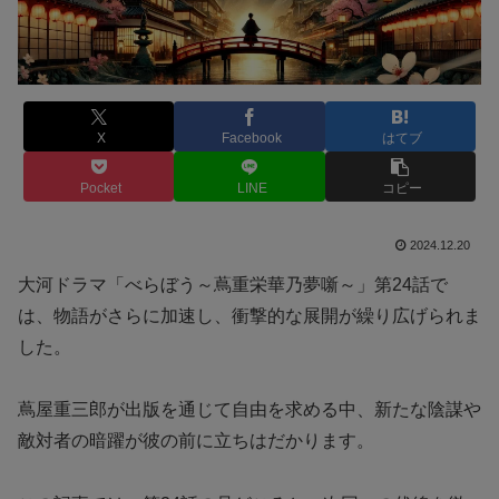
X
Facebook
はてブ
Pocket
LINE
コピー
2024.12.20
大河ドラマ「べらぼう～蔦重栄華乃夢噺～」第24話で
は、物語がさらに加速し、衝撃的な展開が繰り広げられま
した。
蔦屋重三郎が出版を通じて自由を求める中、新たな陰謀や
敵対者の暗躍が彼の前に立ちはだかります。