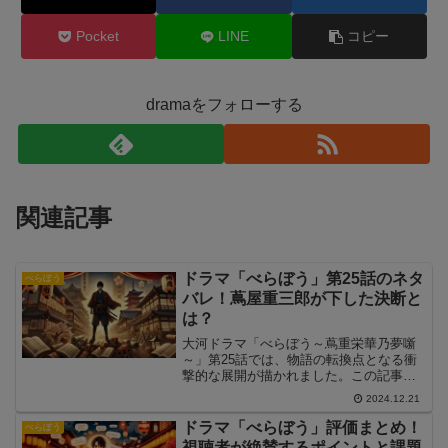
Pocket
LINE
コピー
dramaをフォローする
関連記事
ドラマ「べらぼう」第25話のネタ
べらぼう
バレ！蔦屋重三郎が下した決断と
は？
大河ドラマ「べらぼう～蔦重栄華乃夢噺
～」第25話では、物語の転換点となる衝
撃的な展開が描かれました。この記事で
は、第25話の重要なシーンと次回への期
2024.12.21
待を詳しく解説します。
ドラマ「べらぼう」評価まとめ！
べらぼう
視聴者が絶賛するポイントと課題