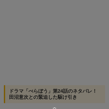
ドラマ「べらぼう」第24話のネタバレ！
田沼意次との緊迫した駆け引き