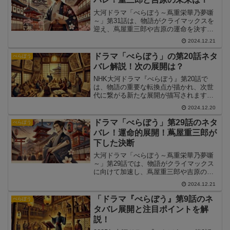
大河ドラマ「べらぼう～蔦重栄華乃夢噺
～」第31話は、物語がクライマックスを
迎え、蔦屋重三郎や吉原の運命を決する
重要な回となりました。この記事では、
2024.12.21
第31話の見どころや注目ポイントを詳し
く解説し、物語の結末を考察します。
ドラマ「べらぼう」の第20話ネタ
べらぼう
バレ解説！次の展開は？
NHK大河ドラマ『べらぼう』第20話で
は、物語の重要な転換点が描かれ、次世
代に繋がる新たな展開が描写されます。
この記事では、第20話のあらすじや見ど
2024.12.20
ころ、作品全体のテーマについて詳しく
解説します。
ドラマ「べらぼう」第29話のネタ
べらぼう
バレ！運命的展開！蔦屋重三郎が
下した決断
大河ドラマ「べらぼう～蔦重栄華乃夢噺
～」第29話では、物語がクライマックス
に向けて加速し、蔦屋重三郎や吉原の
人々が抱える運命が交錯しました。この
2024.12.21
記事では、第29話の詳細と注目ポイント
を詳しく解説します。
「ドラマ『べらぼう』第9話のネ
べらぼう
タバレ展開と注目ポイントを解
説！