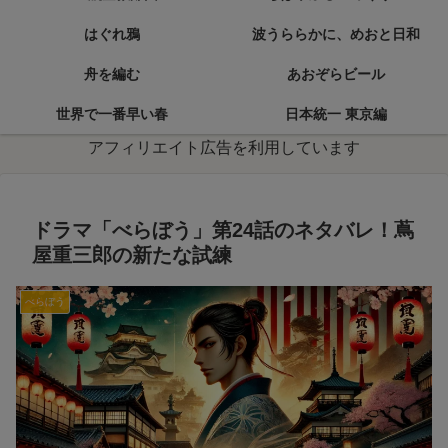
はぐれ鴉
波うららかに、めおと日和
舟を編む
あおぞらビール
世界で一番早い春
日本統一 東京編
アフィリエイト広告を利用しています
ドラマ「べらぼう」第24話のネタバレ！蔦
屋重三郎の新たな試練
べらぼう