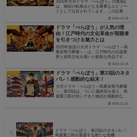
2025年大河ドラマ『べらぼう』の第9話
は、物語の転換点となる重要なエピソー
ドとして注目されています。この記事で
は、第9話のあらすじと見どころを解説し
2024.12.19
ながら、ストーリーの核心に迫ります。
さらに、視聴者の間で話題となったシー
ドラマ「べらぼう」が人気の理
べらぼう
ンについても詳しく紹介します。これか
由！江戸時代の文化革命が視聴者
ら『べらぼう』第9話を見る方も、既に見
を引きつける魅力とは
た方も必見の内容です。
2025年放送の大河ドラマ「べらぼう～蔦
重栄華乃夢噺～」は、江戸時代の出版業
界と庶民文化を描いた斬新な作品です。
この記事では、「べらぼう」が人気を集
2024.12.18
める理由を、ストーリー、キャスト、テ
ーマなどの観点から徹底分析します。
ドラマ「べらぼう」第33話のネタ
べらぼう
バレ！感動的な結末！
大河ドラマ「べらぼう～蔦重栄華乃夢噺
～」第33話は、ついに最終回を迎え、蔦
屋重三郎が紡いできた物語が感動的な結
末を迎えました。この記事では、第33話
2024.12.21
の見どころや物語の結末、そして感動の
ラストシーンを詳しく解説します。
ドラマ「べらぼう」第23話のネタバレ！
蔦屋重三郎が直面する新たな危機