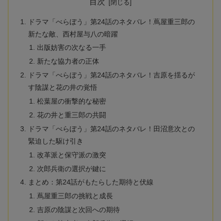
目次
ドラマ「べらぼう」第24話のネタバレ！蔦屋重三郎の
新たな敵、西村屋与八の暗躍
出版妨害の次なる一手
新たな協力者の正体
ドラマ「べらぼう」第24話のネタバレ！吉原を揺るが
す陰謀と花の井の覚悟
松葉屋の衝撃的な秘密
花の井と重三郎の共闘
ドラマ「べらぼう」第24話のネタバレ！田沼意次との
緊迫した駆け引き
改革派と保守派の激突
次郎兵衛の選択が鍵に
まとめ：第24話がもたらした期待と伏線
蔦屋重三郎の挑戦と成長
吉原の陰謀と次回への期待