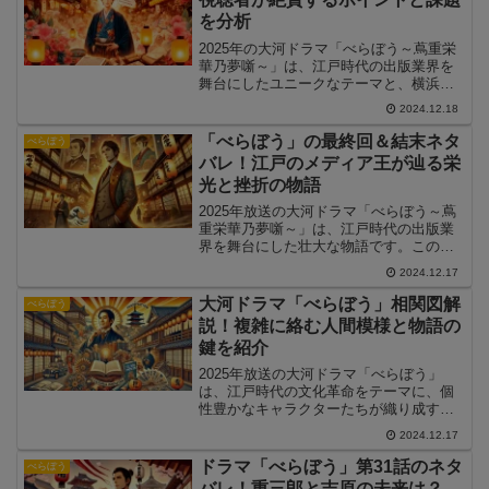
を分析
2025年の大河ドラマ「べらぼう～蔦重栄
華乃夢噺～」は、江戸時代の出版業界を
舞台にしたユニークなテーマと、横浜流
星主演の熱演で注目を集めました。この
2024.12.18
記事では、視聴者が絶賛したポイントと
指摘された課題を整理し、「べらぼう」
「べらぼう」の最終回＆結末ネタ
べらぼう
の評価を総括します。
バレ！江戸のメディア王が辿る栄
光と挫折の物語
2025年放送の大河ドラマ「べらぼう～蔦
重栄華乃夢噺～」は、江戸時代の出版業
界を舞台にした壮大な物語です。この記
事では、最終回の展開と結末をネタバレ
2024.12.17
解説し、彼の波乱万丈な人生を振り返り
ます。
大河ドラマ「べらぼう」相関図解
べらぼう
説！複雑に絡む人間模様と物語の
鍵を紹介
2025年放送の大河ドラマ「べらぼう」
は、江戸時代の文化革命をテーマに、個
性豊かなキャラクターたちが織り成す壮
大な物語です。主要な人間模様と物語の
2024.12.17
鍵を押さえ、ドラマをより深く楽しみま
しょう。
ドラマ「べらぼう」第31話のネタ
べらぼう
バレ！重三郎と吉原の未来は？