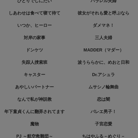
ひとりでしにたい
パラレル夫婦
しあわせは食べて寝て待て
彼女がそれも愛と呼ぶなら
いつか、ヒーロー
ダメマネ！
対岸の家事
三人夫婦
ドンケツ
MADDER（マダー）
失踪人捜索班
波うららかに、めおと日和
キャスター
Dr.アシュラ
あやしいパートナー
ムサシノ輪舞曲
なんで私が神説教
恋は闇
年下童貞くんに翻弄されてます
バレエ男子！
魔物
子宮恋愛
PJ ～航空救難団～
ちはやふる－めぐり－