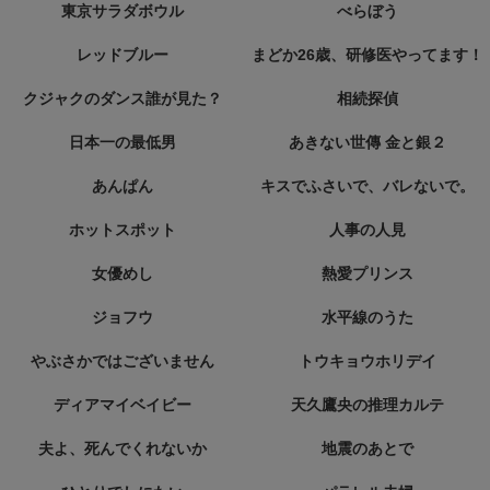
東京サラダボウル
べらぼう
レッドブルー
まどか26歳、研修医やってます！
クジャクのダンス誰が見た？
相続探偵
日本一の最低男
あきない世傳 金と銀２
あんぱん
キスでふさいで、バレないで。
ホットスポット
人事の人見
女優めし
熱愛プリンス
ジョフウ
水平線のうた
やぶさかではございません
トウキョウホリデイ
ディアマイベイビー
天久鷹央の推理カルテ
夫よ、死んでくれないか
地震のあとで