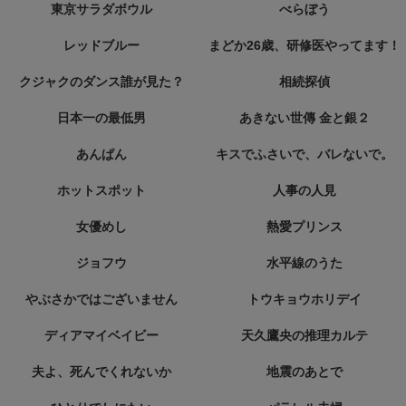
東京サラダボウル
べらぼう
レッドブルー
まどか26歳、研修医やってます！
クジャクのダンス誰が見た？
相続探偵
日本一の最低男
あきない世傳 金と銀２
あんぱん
キスでふさいで、バレないで。
ホットスポット
人事の人見
女優めし
熱愛プリンス
ジョフウ
水平線のうた
やぶさかではございません
トウキョウホリデイ
ディアマイベイビー
天久鷹央の推理カルテ
夫よ、死んでくれないか
地震のあとで