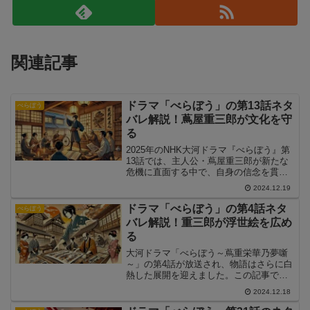
関連記事
ドラマ「べらぼう」の第13話ネタ
べらぼう
バレ解説！蔦屋重三郎が文化を守
る
2025年のNHK大河ドラマ『べらぼう』第
13話では、主人公・蔦屋重三郎が新たな
危機に直面する中で、自身の信念を貫く
姿が描かれました。この記事では、第13
2024.12.19
話のあらすじや注目ポイントを深掘り
し、次回への期待感も含めて解説しま
ドラマ「べらぼう」の第4話ネタ
べらぼう
す。
バレ解説！重三郎が浮世絵を広め
る
大河ドラマ「べらぼう～蔦重栄華乃夢噺
～」の第4話が放送され、物語はさらに白
熱した展開を迎えました。この記事で
は、第4話のストーリーをネタバレ解説
2024.12.18
し、重要なシーンやテーマを詳しく掘り
下げます。