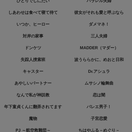
ひとりでしにたい
パラレル夫婦
しあわせは食べて寝て待て
彼女がそれも愛と呼ぶなら
いつか、ヒーロー
ダメマネ！
対岸の家事
三人夫婦
ドンケツ
MADDER（マダー）
失踪人捜索班
波うららかに、めおと日和
キャスター
Dr.アシュラ
あやしいパートナー
ムサシノ輪舞曲
なんで私が神説教
恋は闇
年下童貞くんに翻弄されてます
バレエ男子！
魔物
子宮恋愛
PJ ～航空救難団～
ちはやふる－めぐり－