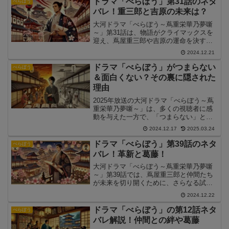
ドラマ「べらぼう」第31話のネタ
べらぼう
バレ！重三郎と吉原の未来は？
大河ドラマ「べらぼう～蔦重栄華乃夢噺
～」第31話は、物語がクライマックスを
迎え、蔦屋重三郎や吉原の運命を決する
重要な回となりました。この記事では、
2024.12.21
第31話の見どころや注目ポイントを詳し
く解説し、物語の結末を考察します。
ドラマ「べらぼう」がつまらない
べらぼう
＆面白くない？その裏に隠された
理由
2025年放送の大河ドラマ「べらぼう～蔦
重栄華乃夢噺～」は、多くの視聴者に感
動を与えた一方で、「つまらない」と感
じた意見も寄せられています。この記事
2024.12.17
2025.03.24
では、「べらぼう」がつまらないと感じ
た人の意見を整理し、その理由を深掘り
ドラマ「べらぼう」第39話のネタ
べらぼう
します。
バレ！革新と葛藤！
大河ドラマ「べらぼう～蔦重栄華乃夢噺
～」第39話では、蔦屋重三郎と仲間たち
が未来を切り開くために、さらなる試練
と向き合う姿が描かれます。この記事で
2024.12.22
は、第39話の重要な展開や感動のシーン
について詳しく解説します。
ドラマ「べらぼう」の第12話ネタ
べらぼう
バレ解説！仲間との絆や葛藤