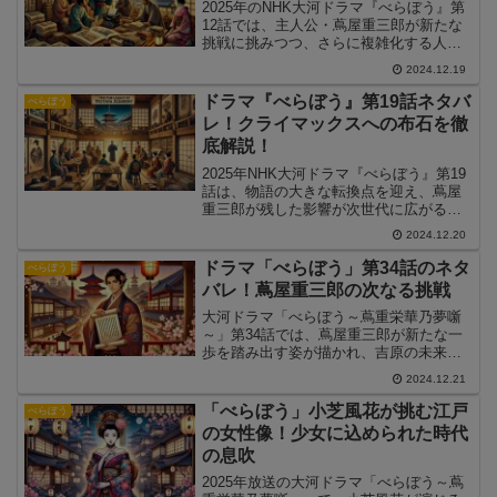
2025年のNHK大河ドラマ『べらぼう』第
12話では、主人公・蔦屋重三郎が新たな
挑戦に挑みつつ、さらに複雑化する人間
関係の中で苦悩する姿が描かれました。
2024.12.19
今回のエピソードは、物語のクライマッ
クスに向けての伏線が多数張られ、視聴
ドラマ『べらぼう』第19話ネタバ
べらぼう
者にとっても大きな期待を抱かせる内容
レ！クライマックスへの布石を徹
です。この記事では、第12話のあらすじ
底解説！
や見どころ、そして視聴者が注目したテ
ーマについて詳しく解説します。
2025年NHK大河ドラマ『べらぼう』第19
話は、物語の大きな転換点を迎え、蔦屋
重三郎が残した影響が次世代に広がる様
子が描かれました。この記事では、第19
2024.12.20
話のあらすじや見どころ、そして作品全
体を通じたテーマについて詳しく解説し
ドラマ「べらぼう」第34話のネタ
べらぼう
ます。
バレ！蔦屋重三郎の次なる挑戦
大河ドラマ「べらぼう～蔦重栄華乃夢噺
～」第34話では、蔦屋重三郎が新たな一
歩を踏み出す姿が描かれ、吉原の未来と
出版業界の展望が語られました。この記
2024.12.21
事では、第34話の注目ポイントや感動の
シーン、そして次回への期待について詳
「べらぼう」小芝風花が挑む江戸
べらぼう
しく解説します。
の女性像！少女に込められた時代
の息吹
2025年放送の大河ドラマ「べらぼう～蔦