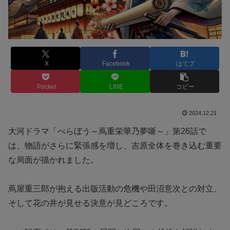
X
Facebook
はてブ
Pocket
LINE
コピー
2024.12.21
大河ドラマ「べらぼう～蔦重栄華乃夢噺～」第26話で
は、物語がさらに緊張感を増し、吉原全体を巻き込む重要
な局面が描かれました。
蔦屋重三郎が抱える出版活動の危機や田沼意次との対立、
そして花の井が見せる決意が見どころです。