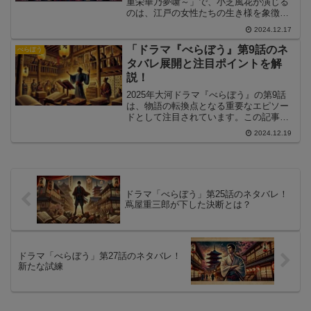
重栄華乃夢噺～」で、小芝風花が演じる
のは、江戸の女性たちの生き様を象徴す
る役どころです。この記事では、小芝風
2024.12.17
花が演じるキャラクターや、そこに込め
られた江戸時代の女性の力強さと魅力を
「ドラマ『べらぼう』第9話のネ
べらぼう
掘り下げます。
タバレ展開と注目ポイントを解
説！
2025年大河ドラマ『べらぼう』の第9話
は、物語の転換点となる重要なエピソー
ドとして注目されています。この記事で
は、第9話のあらすじと見どころを解説し
2024.12.19
ながら、ストーリーの核心に迫ります。
さらに、視聴者の間で話題となったシー
ンについても詳しく紹介します。これか
ら『べらぼう』第9話を見る方も、既に見
た方も必見の内容です。
ドラマ「べらぼう」第25話のネタバレ！
蔦屋重三郎が下した決断とは？
ドラマ「べらぼう」第27話のネタバレ！
新たな試練