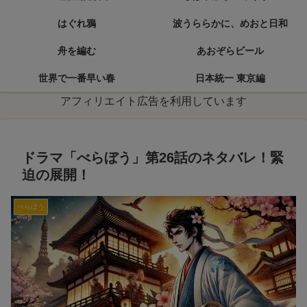
はぐれ鴉
波うららかに、めおと日和
舟を編む
あおぞらビール
世界で一番早い春
日本統一 東京編
アフィリエイト広告を利用しています
ドラマ「べらぼう」第26話のネタバレ！緊
迫の展開！
べらぼう