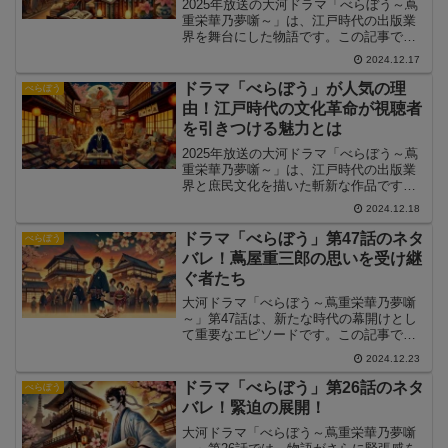
2025年放送の大河ドラマ「べらぼう～蔦
重栄華乃夢噺～」は、江戸時代の出版業
界を舞台にした物語です。この記事で
は、「べらぼう」が面白いと言われる理
2024.12.17
由を、キャスト、ストーリー、時代背景
の観点から徹底解説します。
ドラマ「べらぼう」が人気の理
べらぼう
由！江戸時代の文化革命が視聴者
を引きつける魅力とは
2025年放送の大河ドラマ「べらぼう～蔦
重栄華乃夢噺～」は、江戸時代の出版業
界と庶民文化を描いた斬新な作品です。
この記事では、「べらぼう」が人気を集
2024.12.18
める理由を、ストーリー、キャスト、テ
ーマなどの観点から徹底分析します。
ドラマ「べらぼう」第47話のネタ
べらぼう
バレ！蔦屋重三郎の思いを受け継
ぐ者たち
大河ドラマ「べらぼう～蔦重栄華乃夢噺
～」第47話は、新たな時代の幕開けとし
て重要なエピソードです。この記事で
は、第47話の見どころや感動的な場面に
2024.12.23
ついて詳しく解説します。
ドラマ「べらぼう」第26話のネタ
べらぼう
バレ！緊迫の展開！
大河ドラマ「べらぼう～蔦重栄華乃夢噺