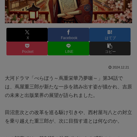
X
Facebook
はてブ
Pocket
LINE
コピー
2024.12.21
大河ドラマ「べらぼう～蔦重栄華乃夢噺～」第34話で
は、蔦屋重三郎が新たな一歩を踏み出す姿が描かれ、吉原
の未来と出版業界の展望が語られました。
田沼意次との改革を巡る駆け引きや、西村屋与八との対立
を乗り越えた重三郎が、次に目指す道とは何なのか。