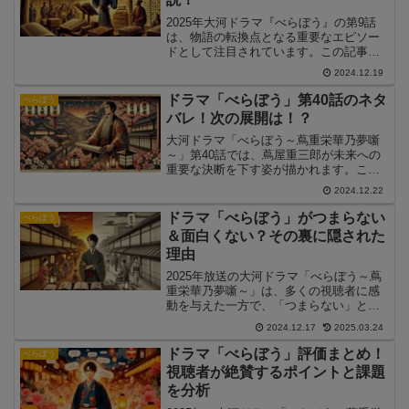
2025年大河ドラマ『べらぼう』の第9話
は、物語の転換点となる重要なエピソー
ドとして注目されています。この記事で
は、第9話のあらすじと見どころを解説し
2024.12.19
ながら、ストーリーの核心に迫ります。
さらに、視聴者の間で話題となったシー
ドラマ「べらぼう」第40話のネタ
べらぼう
ンについても詳しく紹介します。これか
バレ！次の展開は！？
ら『べらぼう』第9話を見る方も、既に見
た方も必見の内容です。
大河ドラマ「べらぼう～蔦重栄華乃夢噺
～」第40話では、蔦屋重三郎が未来への
重要な決断を下す姿が描かれます。この
記事では、第40話の見どころや物語の核
2024.12.22
心に迫る展開について詳しく解説しま
す。
ドラマ「べらぼう」がつまらない
べらぼう
＆面白くない？その裏に隠された
理由
2025年放送の大河ドラマ「べらぼう～蔦
重栄華乃夢噺～」は、多くの視聴者に感
動を与えた一方で、「つまらない」と感
じた意見も寄せられています。この記事
2024.12.17
2025.03.24
では、「べらぼう」がつまらないと感じ
た人の意見を整理し、その理由を深掘り
ドラマ「べらぼう」評価まとめ！
べらぼう
します。
視聴者が絶賛するポイントと課題
を分析