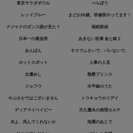
東京サラダボウル
べらぼう
レッドブルー
まどか26歳、研修医やってます！
クジャクのダンス誰が見た？
相続探偵
日本一の最低男
あきない世傳 金と銀２
あんぱん
キスでふさいで、バレないで。
ホットスポット
人事の人見
女優めし
熱愛プリンス
ジョフウ
水平線のうた
やぶさかではございません
トウキョウホリデイ
ディアマイベイビー
天久鷹央の推理カルテ
夫よ、死んでくれないか
地震のあとで