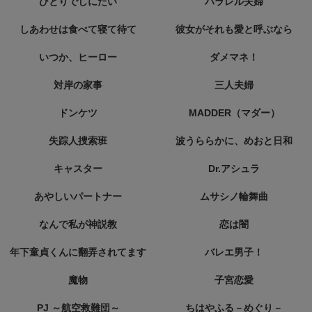
ひとりでしにたい
パラレル夫婦
しあわせは食べて寝て待て
彼女がそれも愛と呼ぶなら
いつか、ヒーロー
ダメマネ！
対岸の家事
三人夫婦
ドンケツ
MADDER（マダー）
失踪人捜索班
波うららかに、めおと日和
キャスター
Dr.アシュラ
あやしいパートナー
ムサシノ輪舞曲
なんで私が神説教
恋は闇
年下童貞くんに翻弄されてます
バレエ男子！
魔物
子宮恋愛
PJ ～航空救難団～
ちはやふる－めぐり－