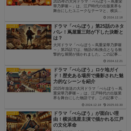
2025年の大河ドラマ「べらぼう～蔦重栄
華乃夢噺～」は、江戸時代の出版業界を
舞台にしたユニークなテーマと、横浜流
星主演の熱演で注目を集めました。この
2024.12.18
記事では、視聴者が絶賛したポイントと
指摘された課題を整理し、「べらぼう」
ドラマ「べらぼう」第25話のネタ
べらぼう
の評価を総括します。
バレ！蔦屋重三郎が下した決断と
は？
大河ドラマ「べらぼう～蔦重栄華乃夢噺
～」第25話では、物語の転換点となる衝
撃的な展開が描かれました。この記事で
は、第25話の重要なシーンと次回への期
2024.12.21
待を詳しく解説します。
ドラマ「べらぼう」ロケ地ガイ
べらぼう
ド！歴史ある場所で撮影された魅
力的なシーンを紹介
2025年放送の大河ドラマ「べらぼう～蔦
重栄華乃夢噺～」は、江戸時代の出版業
界を舞台にした物語です。この記事で
は、「べらぼう」の撮影が行われたロケ
2024.12.18
2025.03.30
地を詳しく紹介し、その魅力や見どころ
を解説します。
ドラマ「べらぼう」が面白い理
べらぼう
由！横浜流星主演で描かれる江戸
の文化革命