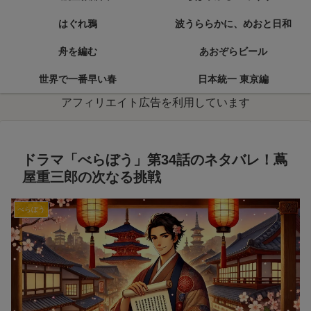
はぐれ鴉
波うららかに、めおと日和
舟を編む
あおぞらビール
世界で一番早い春
日本統一 東京編
アフィリエイト広告を利用しています
ドラマ「べらぼう」第34話のネタバレ！蔦
屋重三郎の次なる挑戦
べらぼう