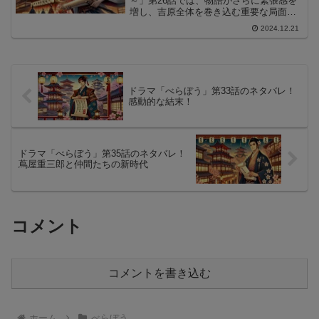
～」第26話では、物語がさらに緊張感を
増し、吉原全体を巻き込む重要な局面が
描かれました。この記事では、第26話の
2024.12.21
展開と次回への伏線を解説します。
ドラマ「べらぼう」第33話のネタバレ！
感動的な結末！
ドラマ「べらぼう」第35話のネタバレ！
蔦屋重三郎と仲間たちの新時代
コメント
コメントを書き込む
ホーム
べらぼう