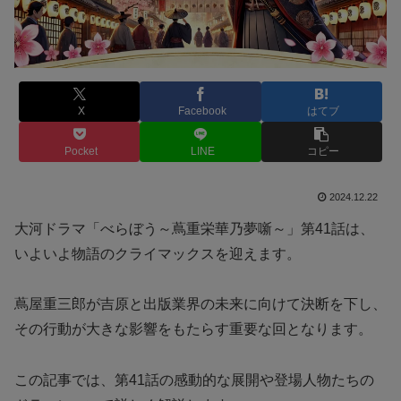
X
Facebook
はてブ
Pocket
LINE
コピー
2024.12.22
大河ドラマ「べらぼう～蔦重栄華乃夢噺～」第41話は、
いよいよ物語のクライマックスを迎えます。
蔦屋重三郎が吉原と出版業界の未来に向けて決断を下し、
その行動が大きな影響をもたらす重要な回となります。
この記事では、第41話の感動的な展開や登場人物たちの