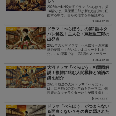
しく
2025年のNHK大河ドラマ『べらぼう』第
14話では、蔦屋重三郎が新たな試練に直
面する中で、自らの信念を再確認する姿
が描かれました。幕府の規制が厳しさを
2024.12.19
増す一方で、重三郎と仲間たちが力を合
わせて挑む展開が視聴者の心を動かしま
ドラマ「べらぼう」の第1話ネタ
べらぼう
す。この記事では、第14話のあらすじや
バレ解説！主人公・蔦屋重三郎の
見どころを詳しく解説し、物語に込めら
出発点
れたテーマについて考察します。
2025年の大河ドラマ「べらぼう～蔦重栄
華乃夢噺～」がいよいよスタートしまし
た。この記事では、第1話のストーリーを
ネタバレ解説し、重要な見どころやテー
2024.12.18
マを掘り下げます。
大河ドラマ「べらぼう」相関図解
べらぼう
説！複雑に絡む人間模様と物語の
鍵を紹介
2025年放送の大河ドラマ「べらぼう」
は、江戸時代の文化革命をテーマに、個
性豊かなキャラクターたちが織り成す壮
大な物語です。主要な人間模様と物語の
2024.12.17
鍵を押さえ、ドラマをより深く楽しみま
しょう。
ドラマ「べらぼう」がつまらない
べらぼう
＆面白くない？その裏に隠された