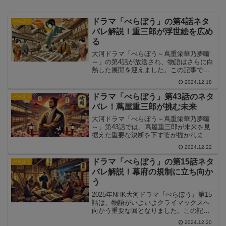
ドラマ「べらぼう」の第4話ネタ
べらぼう
バレ解説！重三郎が浮世絵を広め
る
大河ドラマ「べらぼう～蔦重栄華乃夢噺
～」の第4話が放送され、物語はさらに白
熱した展開を迎えました。この記事で
は、第4話のストーリーをネタバレ解説
2024.12.18
し、重要なシーンやテーマを詳しく掘り
下げます。
ドラマ「べらぼう」第43話のネタ
べらぼう
バレ！蔦屋重三郎が挑む未来
大河ドラマ「べらぼう～蔦重栄華乃夢噺
～」第43話では、蔦屋重三郎が未来を見
据えた重要な決断を下す姿が描かれま
す。この記事では、第43話の重要な展開
2024.12.22
や見どころについて詳しく解説します。
ドラマ「べらぼう」の第15話ネタ
べらぼう
バレ解説！幕府の規制に立ち向か
う
2025年NHK大河ドラマ『べらぼう』第15
話は、物語がいよいよクライマックスへ
向かう重要な回となりました。この記事
では、第15話のあらすじや見どころ、物
2024.12.20