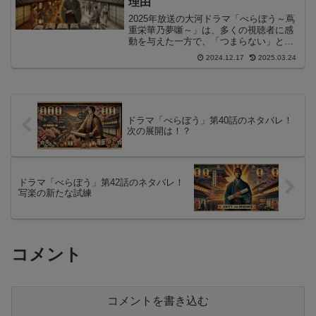
理由
2025年放送の大河ドラマ「べらぼう～蔦
重栄華乃夢噺～」は、多くの視聴者に感
動を与えた一方で、「つまらない」と感
じた意見も寄せられています。この記事
2024.12.17
2025.03.24
では、「べらぼう」がつまらないと感じ
た人の意見を整理し、その理由を深掘り
します。
ドラマ「べらぼう」第40話のネタバレ！
次の展開は！？
ドラマ「べらぼう」第42話のネタバレ！
写楽の新たな試練
コメント
コメントを書き込む