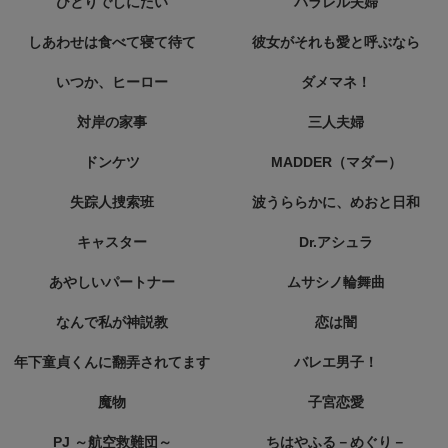
ひとりでしにたい
パラレル夫婦
しあわせは食べて寝て待て
彼女がそれも愛と呼ぶなら
いつか、ヒーロー
ダメマネ！
対岸の家事
三人夫婦
ドンケツ
MADDER（マダー）
失踪人捜索班
波うららかに、めおと日和
キャスター
Dr.アシュラ
あやしいパートナー
ムサシノ輪舞曲
なんで私が神説教
恋は闇
年下童貞くんに翻弄されてます
バレエ男子！
魔物
子宮恋愛
PJ ～航空救難団～
ちはやふる－めぐり－