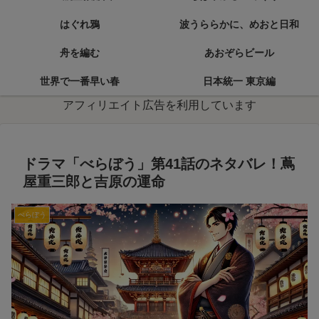
はぐれ鴉
波うららかに、めおと日和
舟を編む
あおぞらビール
世界で一番早い春
日本統一 東京編
アフィリエイト広告を利用しています
ドラマ「べらぼう」第41話のネタバレ！蔦
屋重三郎と吉原の運命
べらぼう