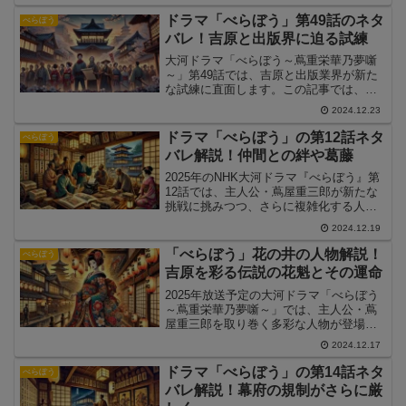
語に込められたテーマについて詳しく解
説します。
ドラマ「べらぼう」第49話のネタ
べらぼう
バレ！吉原と出版界に迫る試練
大河ドラマ「べらぼう～蔦重栄華乃夢噺
～」第49話では、吉原と出版業界が新た
な試練に直面します。この記事では、第
49話の展開や見どころを詳しく解説しま
2024.12.23
す。
ドラマ「べらぼう」の第12話ネタ
べらぼう
バレ解説！仲間との絆や葛藤
2025年のNHK大河ドラマ『べらぼう』第
12話では、主人公・蔦屋重三郎が新たな
挑戦に挑みつつ、さらに複雑化する人間
関係の中で苦悩する姿が描かれました。
2024.12.19
今回のエピソードは、物語のクライマッ
クスに向けての伏線が多数張られ、視聴
「べらぼう」花の井の人物解説！
べらぼう
者にとっても大きな期待を抱かせる内容
吉原を彩る伝説の花魁とその運命
です。この記事では、第12話のあらすじ
や見どころ、そして視聴者が注目したテ
2025年放送予定の大河ドラマ「べらぼう
ーマについて詳しく解説します。
～蔦重栄華乃夢噺～」では、主人公・蔦
屋重三郎を取り巻く多彩な人物が登場し
ます。その中でも注目を集めるのが、吉
2024.12.17
原を彩る伝説の花魁・花の井（はなの
い）です。この記事では、花の井の人物
ドラマ「べらぼう」の第14話ネタ
べらぼう
像や彼女の運命、物語で果たす役割を詳
バレ解説！幕府の規制がさらに厳
しく解説します。