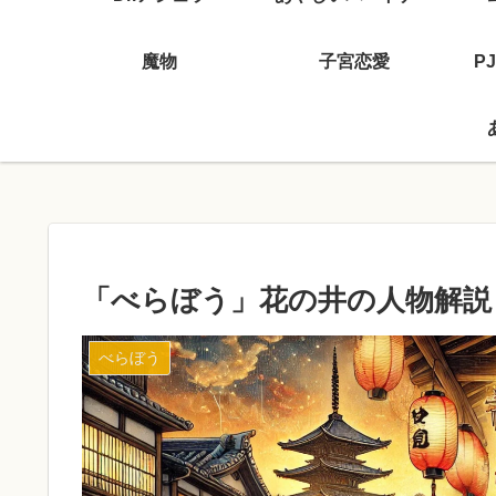
魔物
子宮恋愛
P
「べらぼう」花の井の人物解説
べらぼう