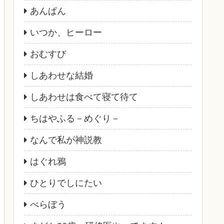
あんぱん
いつか、ヒーロー
おむすび
しあわせな結婚
しあわせは食べて寝て待て
ちはやふる－めぐり－
なんで私が神説教
はぐれ鴉
ひとりでしにたい
べらぼう