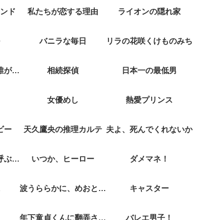
ンド
私たちが恋する理由
ライオンの隠れ家
バニラな毎日
リラの花咲くけものみち
クジャクのダンス誰が見た？
相続探偵
日本一の最低男
女優めし
熱愛プリンス
ビー
天久鷹央の推理カルテ
夫よ、死んでくれないか
彼女がそれも愛と呼ぶなら
いつか、ヒーロー
ダメマネ！
波うららかに、めおと日和
キャスター
年下童貞くんに翻弄されてます
バレエ男子！