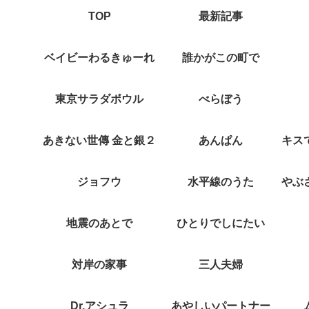
TOP
最新記事
ベイビーわるきゅーれ
誰かがこの町で
東京サラダボウル
べらぼう
あきない世傳 金と銀２
あんぱん
ジョフウ
水平線のうた
地震のあとで
ひとりでしにたい
対岸の家事
三人夫婦
Dr.アシュラ
あやしいパートナー