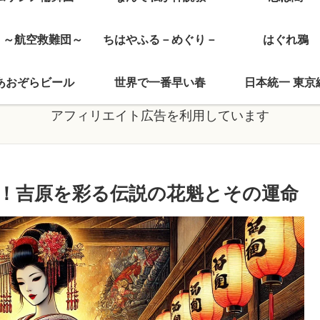
J ～航空救難団～
ちはやふる－めぐり－
はぐれ鴉
あおぞらビール
世界で一番早い春
日本統一 東京
アフィリエイト広告を利用しています
！吉原を彩る伝説の花魁とその運命