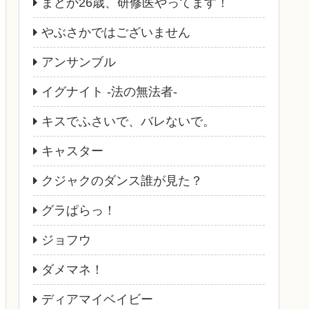
まどか26歳、研修医やってます！
やぶさかではございません
アンサンブル
イグナイト -法の無法者-
キスでふさいで、バレないで。
キャスター
クジャクのダンス誰が見た？
グラぱらっ！
ジョフウ
ダメマネ！
ディアマイベイビー