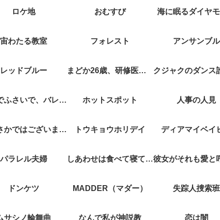
ロケ地
おむすび
海に眠るダイヤモ
宙わたる教室
フォレスト
アンサンブル
レッドブルー
まどか26歳、研修医やってます！
キスでふさいで、バレないで。
ホットスポット
人事の人見
やぶさかではございません
トウキョウホリデイ
ディアマイベイ
パラレル夫婦
しあわせは食べて寝て待て
ドンケツ
MADDER（マダー）
失踪人捜索班
ムサシノ輪舞曲
なんで私が神説教
恋は闇