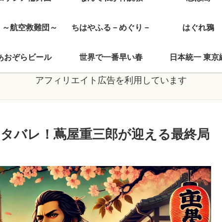
J ～航空救難団～
ちはやふる－めぐり－
はぐれ鴉
あおぞらビール
世界で一番早い春
日本統一 東京
アフィリエイト広告を利用しています
ネタバレ！蔦屋重三郎が迎える最終局