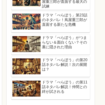
屋重三郎が直面する最大の
試練
ドラマ「べらぼう」第23話
のネタバレ！蔦屋重三郎が
直面する新たな危機
ドラマ「べらぼう」がつま
らない＆面白くない？その
裏に隠された理由
ドラマ「べらぼう」の第20
話ネタバレ解説！次の展開
は？
ドラマ「べらぼう」の第11
話ネタバレ解説！仲間との
絆が試される