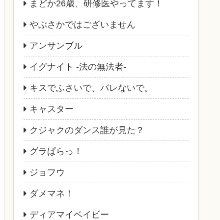
まどか26歳、研修医やってます！
やぶさかではございません
アンサンブル
イグナイト -法の無法者-
キスでふさいで、バレないで。
キャスター
クジャクのダンス誰が見た？
グラぱらっ！
ジョフウ
ダメマネ！
ディアマイベイビー