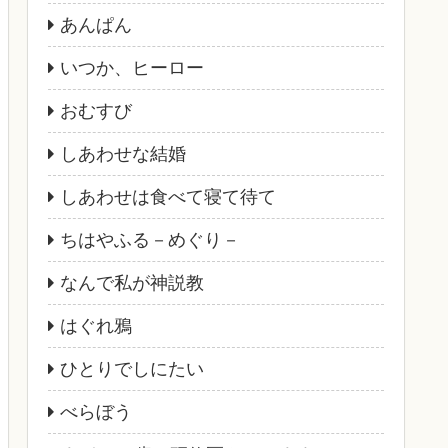
あんぱん
いつか、ヒーロー
おむすび
しあわせな結婚
しあわせは食べて寝て待て
ちはやふる－めぐり－
なんで私が神説教
はぐれ鴉
ひとりでしにたい
べらぼう