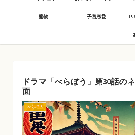
魔物
子宮恋愛
P
ドラマ「べらぼう」第30話の
面
べらぼう