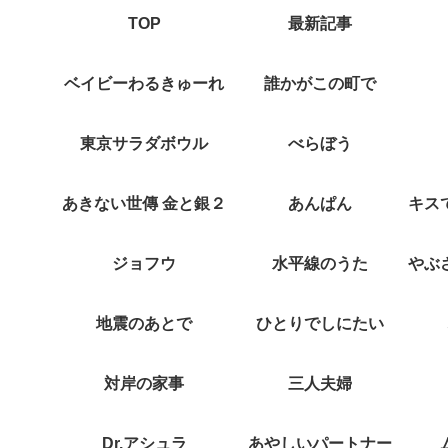
TOP
最新記事
ベイビーわるきゅーれ
誰かがこの町で
東京サラダボウル
べらぼう
あきない世傳 金と銀２
あんぱん
ジョフウ
水平線のうた
地震のあとで
ひとりでしにたい
対岸の家事
三人夫婦
Dr.アシュラ
あやしいパートナー