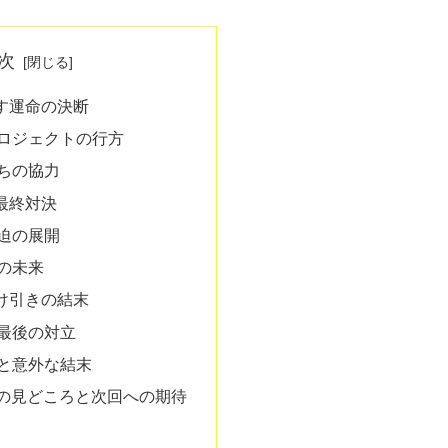
次
す運命の決断
ロジェクトの行方
ちの協力
最終対決
迫の展開
の未来
け引きの結末
最後の対立
と意外な結末
話の見どころと次回への期待