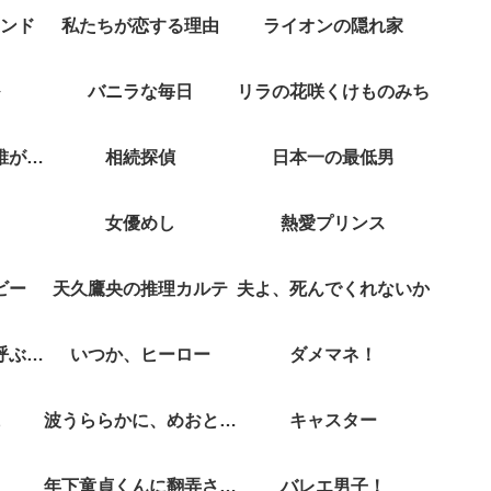
ンド
私たちが恋する理由
ライオンの隠れ家
バニラな毎日
リラの花咲くけものみち
クジャクのダンス誰が見た？
相続探偵
日本一の最低男
女優めし
熱愛プリンス
ビー
天久鷹央の推理カルテ
夫よ、死んでくれないか
彼女がそれも愛と呼ぶなら
いつか、ヒーロー
ダメマネ！
波うららかに、めおと日和
キャスター
年下童貞くんに翻弄されてます
バレエ男子！