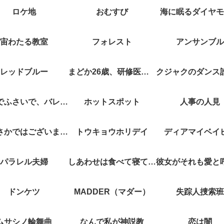
ロケ地
おむすび
海に眠るダイヤモ
宙わたる教室
フォレスト
アンサンブル
レッドブルー
まどか26歳、研修医やってます！
キスでふさいで、バレないで。
ホットスポット
人事の人見
やぶさかではございません
トウキョウホリデイ
ディアマイベイ
パラレル夫婦
しあわせは食べて寝て待て
ドンケツ
MADDER（マダー）
失踪人捜索班
ムサシノ輪舞曲
なんで私が神説教
恋は闇