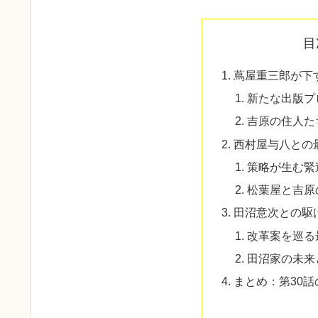
目
蔦屋重三郎が下
新たな出版プ
吉原の住人た
西村屋与八との
策略が生む緊
松葉屋と吉原
田沼意次との駆
改革案を巡る
田沼家の未来
まとめ：第30