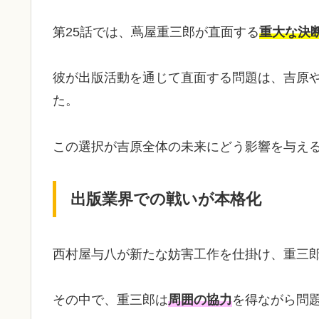
第25話では、蔦屋重三郎が直面する
重大な決
彼が出版活動を通じて直面する問題は、吉原
た。
この選択が吉原全体の未来にどう影響を与え
出版業界での戦いが本格化
西村屋与八が新たな妨害工作を仕掛け、重三
その中で、重三郎は
周囲の協力
を得ながら問