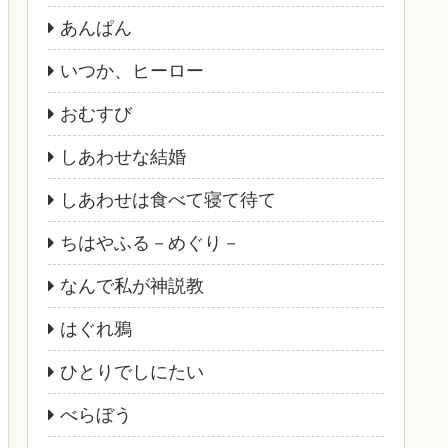
あんぱん
いつか、ヒーロー
おむすび
しあわせな結婚
しあわせは食べて寝て待て
ちはやふる－めぐり－
なんで私が神説教
はぐれ鴉
ひとりでしにたい
べらぼう