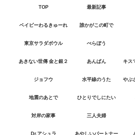
TOP
最新記事
ベイビーわるきゅーれ
誰かがこの町で
東京サラダボウル
べらぼう
あきない世傳 金と銀２
あんぱん
ジョフウ
水平線のうた
地震のあとで
ひとりでしにたい
対岸の家事
三人夫婦
Dr.アシュラ
あやしいパートナー