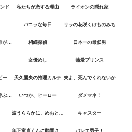
ンド
私たちが恋する理由
ライオンの隠れ家
バニラな毎日
リラの花咲くけものみち
クジャクのダンス誰が見た？
相続探偵
日本一の最低男
女優めし
熱愛プリンス
ビー
天久鷹央の推理カルテ
夫よ、死んでくれないか
彼女がそれも愛と呼ぶなら
いつか、ヒーロー
ダメマネ！
波うららかに、めおと日和
キャスター
年下童貞くんに翻弄されてます
バレエ男子！