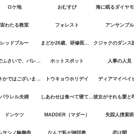
ロケ地
おむすび
海に眠るダイヤモ
宙わたる教室
フォレスト
アンサンブル
レッドブルー
まどか26歳、研修医やってます！
キスでふさいで、バレないで。
ホットスポット
人事の人見
やぶさかではございません
トウキョウホリデイ
ディアマイベイ
パラレル夫婦
しあわせは食べて寝て待て
ドンケツ
MADDER（マダー）
失踪人捜索班
ムサシノ輪舞曲
なんで私が神説教
恋は闇