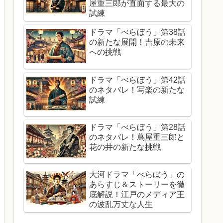
屋重三郎が直面する最大の
試練
ドラマ「べらぼう」第38話
の新たな展開！吉原の未来
への挑戦
ドラマ「べらぼう」第42話
のネタバレ！写楽の新たな
試練
ドラマ「べらぼう」第28話
のネタバレ！蔦屋重三郎と
花の井の新たな挑戦
大河ドラマ「べらぼう」の
あらすじ＆ストーリーを徹
底解説！江戸のメディア王
の波乱万丈な人生