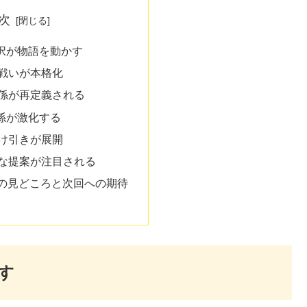
次
択が物語を動かす
戦いが本格化
係が再定義される
係が激化する
け引きが展開
な提案が注目される
話の見どころと次回への期待
す