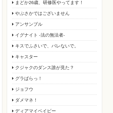
まどか26歳、研修医やってます！
やぶさかではございません
アンサンブル
イグナイト -法の無法者-
キスでふさいで、バレないで。
キャスター
クジャクのダンス誰が見た？
グラぱらっ！
ジョフウ
ダメマネ！
ディアマイベイビー