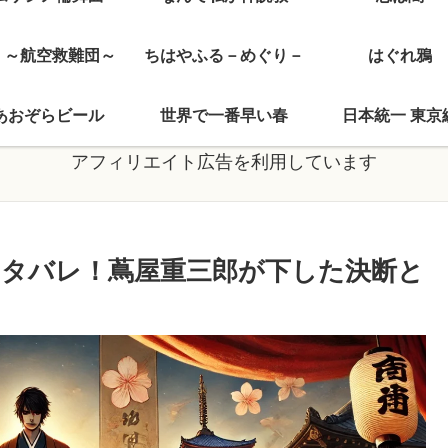
J ～航空救難団～
ちはやふる－めぐり－
はぐれ鴉
あおぞらビール
世界で一番早い春
日本統一 東京
アフィリエイト広告を利用しています
ネタバレ！蔦屋重三郎が下した決断と