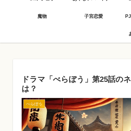
魔物
子宮恋愛
P
ドラマ「べらぼう」第25話の
は？
べらぼう