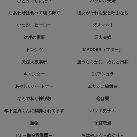
ひとりでしにたい
パラレル夫婦
しあわせは食べて寝て待て
彼女がそれも愛と呼ぶなら
いつか、ヒーロー
ダメマネ！
対岸の家事
三人夫婦
ドンケツ
MADDER（マダー）
失踪人捜索班
波うららかに、めおと日和
キャスター
Dr.アシュラ
あやしいパートナー
ムサシノ輪舞曲
なんで私が神説教
恋は闇
年下童貞くんに翻弄されてます
バレエ男子！
魔物
子宮恋愛
PJ ～航空救難団～
ちはやふる－めぐり－