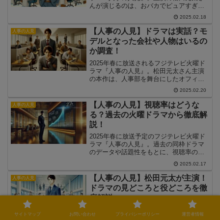
んが演じるのは、おバカでピュアすぎる
人事担当・人見廉。この記事では、『人
2025.02.18
事の人見』がなぜ面白いのか、見どころ
と魅力を徹底解説します。
【人事の人見】ドラマは実話？モ
人事の人見
デルとなった会社や人物はいるの
か調査！
2025年春に放送されるフジテレビ火曜ド
ラマ『人事の人見』。松田元太さん主演
の本作は、人事部を舞台にしたオフィス
コメディですが、「このドラマって実
2025.02.20
話？」「元ネタがあるの？」と気になる
人も多いのではないでしょうか。本記事
【人事の人見】視聴率はどうな
人事の人見
では、『人事の人見』が実話なのか、ま
る？過去の火曜ドラマから徹底解
たモデルとなった会社や人物がいるのか
説！
を詳しく調査しました！
2025年春に放送予定のフジテレビ火曜ド
ラマ『人事の人見』。過去の同枠ドラマ
のデータや話題性をもとに、視聴率の予
想と成功のカギを分析していきます。
2025.02.17
【人事の人見】松田元太が主演！
人事の人見
ドラマの見どころと役どころを徹
底解説
2025年春に放送予定のフジテレビ火曜ド
サイトマップ
お問い合わせ
プライバシーポリシー
運営者情報
ラマ『人事の人見』。本作で主演を務め