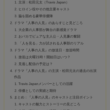
主演：松田元太（Travis Japan）
ヒロイン役やその他主要キャスト
脇を固める豪華俳優陣
ドラマ『人事の人見』のあらすじと見どころ
大企業の人事部が舞台の新感覚ドラマ
おバカでピュアな主人公・人見廉の奮闘
「人を見る」力が試される人事部のリアル
ドラマ『人事の人見』の放送日・放送時間
放送は火曜21時！開始日はいつ？
見逃し配信の予定は？
ドラマ『人事の人見』の主演・松田元太の過去の出演
作品
Travis Japanメンバーとしての活躍
俳優としての実績と期待
まとめ：『人事の人見』のキャストと注目ポイント
キャストの魅力とストーリーの見どころ