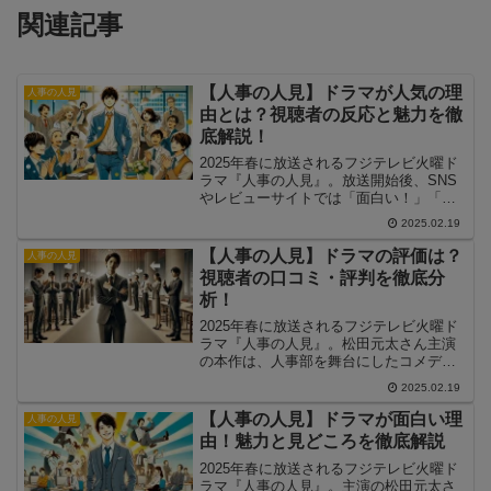
関連記事
【人事の人見】ドラマが人気の理
人事の人見
由とは？視聴者の反応と魅力を徹
底解説！
2025年春に放送されるフジテレビ火曜ド
ラマ『人事の人見』。放送開始後、SNS
やレビューサイトでは「面白い！」「癖
になる」といったポジティブな意見が多
2025.02.19
数寄せられ、人気が急上昇中！なぜ『人
事の人見』はここまで話題になっている
【人事の人見】ドラマの評価は？
人事の人見
のでしょうか？この記事では、本作の人
視聴者の口コミ・評判を徹底分
気の理由や視聴者の反応を徹底解説して
析！
いきます。
2025年春に放送されるフジテレビ火曜ド
ラマ『人事の人見』。松田元太さん主演
の本作は、人事部を舞台にしたコメディ×
ヒューマンドラマとして注目を集めてい
2025.02.19
ます。しかし、放送開始後には「面白
い！」という声がある一方で、「つまら
【人事の人見】ドラマが面白い理
人事の人見
ない」「微妙」といった評価も。この記
由！魅力と見どころを徹底解説
事では、『人事の人見』に対する視聴者
の評価をまとめ、どのような意見が多い
2025年春に放送されるフジテレビ火曜ド
のか分析していきます。
ラマ『人事の人見』。主演の松田元太さ