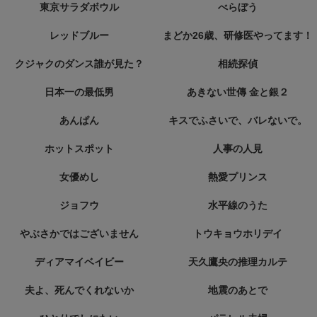
東京サラダボウル
べらぼう
レッドブルー
まどか26歳、研修医やってます！
クジャクのダンス誰が見た？
相続探偵
日本一の最低男
あきない世傳 金と銀２
あんぱん
キスでふさいで、バレないで。
ホットスポット
人事の人見
女優めし
熱愛プリンス
ジョフウ
水平線のうた
やぶさかではございません
トウキョウホリデイ
ディアマイベイビー
天久鷹央の推理カルテ
夫よ、死んでくれないか
地震のあとで