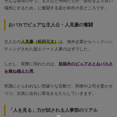
そんな環境の中で、主人公と仲間たちが「会社をより良い
場所にするため」に奮闘する姿が本作の見どころです。
おバカでピュアな主人公・人見廉の奮闘
主人公の
人見廉（松田元太）
は、海外企業からヘッドハン
ティングされた超エリート人事のはずでした。
しかし、実際に現れたのは、
規格外のピュアさとおバカさ
を兼ね備えた男
。
常識にとらわれない型破りな言動で、同僚や上司を驚かせ
つつ、次第に会社に変化をもたらしていきます。
「人を見る」力が試される人事部のリアル