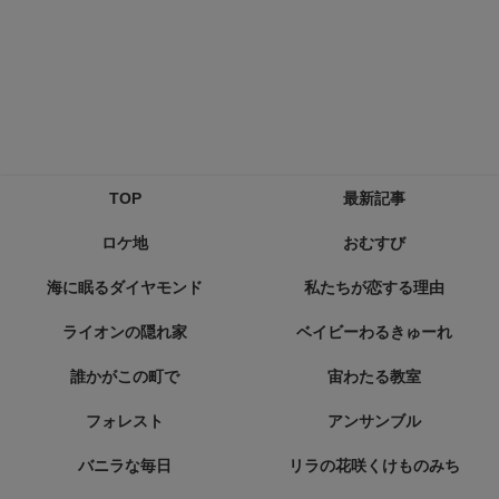
TOP
最新記事
ロケ地
おむすび
海に眠るダイヤモンド
私たちが恋する理由
ライオンの隠れ家
ベイビーわるきゅーれ
誰かがこの町で
宙わたる教室
フォレスト
アンサンブル
バニラな毎日
リラの花咲くけものみち