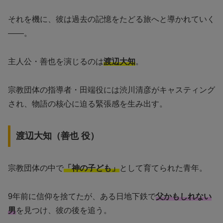
それを機に、彼は過去の記憶をたどる旅へと導かれていく
——。
主人公・善也を演じるのは
渡辺大知
。
宗教団体の指導者・田端役には渋川清彦がキャスティング
され、物語の核心に迫る緊張感を生み出す。
渡辺大知（善也 役）
宗教団体の中で
「神の子ども」
として育てられた青年。
9年前に信仰を捨てたが、ある日地下鉄で
父かもしれない
男
を見つけ、彼の後を追う。