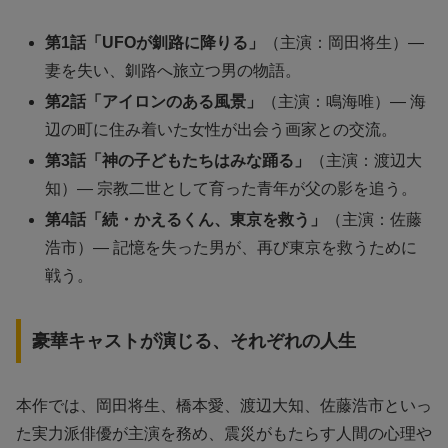
第1話「UFOが釧路に降りる」
（主演：岡田将生）—
妻を失い、釧路へ旅立つ男の物語。
第2話「アイロンのある風景」
（主演：鳴海唯）— 海
辺の町に住み着いた女性が出会う画家との交流。
第3話「神の子どもたちはみな踊る」
（主演：渡辺大
知）— 宗教二世として育った青年が父の影を追う。
第4話「続・かえるくん、東京を救う」
（主演：佐藤
浩市）— 記憶を失った男が、再び東京を救うために
戦う。
豪華キャストが演じる、それぞれの人生
本作では、岡田将生、橋本愛、渡辺大知、佐藤浩市といっ
た実力派俳優が主演を務め、震災がもたらす人間の心理や