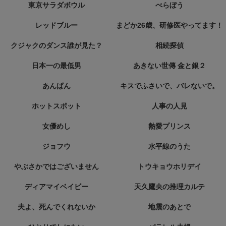
東京サラダボウル
べらぼう
レッドブルー
まどか26歳、研修医やってます！
クジャクのダンス誰が見た？
相続探偵
日本一の最低男
あきない世傳 金と銀２
あんぱん
キスでふさいで、バレないで。
ホットスポット
人事の人見
女優めし
熱愛プリンス
ジョフウ
水平線のうた
やぶさかではございません
トウキョウホリデイ
ディアマイベイビー
天久鷹央の推理カルテ
夫よ、死んでくれないか
地震のあとで