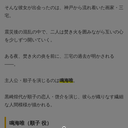
そんな彼女が出会ったのは、神戸から流れ着いた画家・三
宅。
震災後の混乱の中で、二人は焚き火を囲みながら互いの心
を少しずつ開いていく。
ある夜、焚き火の炎を前に、三宅の過去が明かされる
——。
主人公・順子を演じるのは
鳴海唯
。
黒崎煌代が順子の恋人・啓介を演じ、彼らが織りなす繊細
な人間模様が描かれる。
鳴海唯（順子 役）