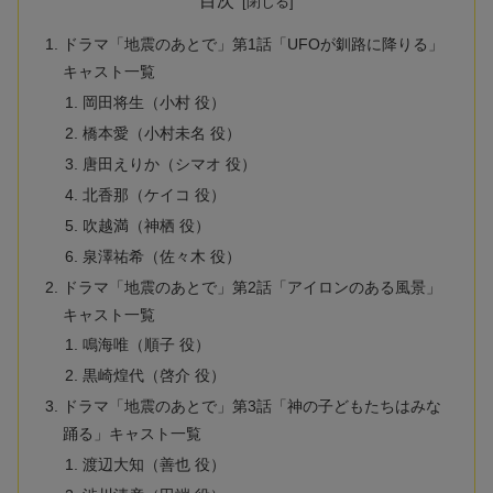
目次
ドラマ「地震のあとで」第1話「UFOが釧路に降りる」
キャスト一覧
岡田将生（小村 役）
橋本愛（小村未名 役）
唐田えりか（シマオ 役）
北香那（ケイコ 役）
吹越満（神栖 役）
泉澤祐希（佐々木 役）
ドラマ「地震のあとで」第2話「アイロンのある風景」
キャスト一覧
鳴海唯（順子 役）
黒崎煌代（啓介 役）
ドラマ「地震のあとで」第3話「神の子どもたちはみな
踊る」キャスト一覧
渡辺大知（善也 役）