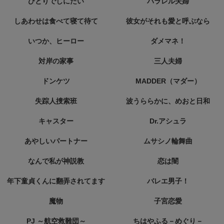
ひとりでしにたい
パラレル夫婦
しあわせは食べて寝て待て
彼女がそれも愛と呼ぶなら
いつか、ヒーロー
ダメマネ！
対岸の家事
三人夫婦
ドンケツ
MADDER（マダー）
失踪人捜索班
波うららかに、めおと日和
キャスター
Dr.アシュラ
あやしいパートナー
ムサシノ輪舞曲
なんで私が神説教
恋は闇
年下童貞くんに翻弄されてます
バレエ男子！
魔物
子宮恋愛
PJ ～航空救難団～
ちはやふる－めぐり－