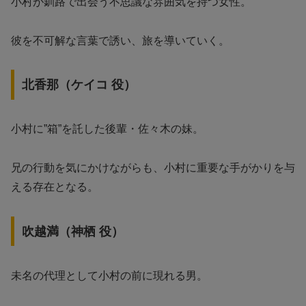
小村が釧路で出会う不思議な雰囲気を持つ女性。
彼を不可解な言葉で誘い、旅を導いていく。
北香那（ケイコ 役）
小村に”箱”を託した後輩・佐々木の妹。
兄の行動を気にかけながらも、小村に重要な手がかりを与
える存在となる。
吹越満（神栖 役）
未名の代理として小村の前に現れる男。