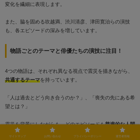
変化を繊細に表現します。
また、脇を固める吹越満、渋川清彦、津田寛治らの演技
も、各エピソードの深みを増しています。
物語ごとのテーマと俳優たちの演技に注目！
4つの物語は、それぞれ異なる視点で震災を描きながら、
共通するテーマ
を持っています。
「人は過去とどう向き合うのか？」、「喪失の先にある希
望とは？」
震災を背景にしながらも、どのエピソードも
普遍的な人間
の物語
として心に響く作品となっています。
サイトマップ
お問い合わせ
プライバシーポリシー
運営者情報