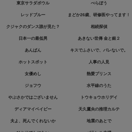
東京サラダボウル
べらぼう
レッドブルー
まどか26歳、研修医やってます！
クジャクのダンス誰が見た？
相続探偵
日本一の最低男
あきない世傳 金と銀２
あんぱん
キスでふさいで、バレないで。
ホットスポット
人事の人見
女優めし
熱愛プリンス
ジョフウ
水平線のうた
やぶさかではございません
トウキョウホリデイ
ディアマイベイビー
天久鷹央の推理カルテ
夫よ、死んでくれないか
地震のあとで