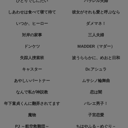
ひとりでしにたい
パラレル夫婦
しあわせは食べて寝て待て
彼女がそれも愛と呼ぶなら
いつか、ヒーロー
ダメマネ！
対岸の家事
三人夫婦
ドンケツ
MADDER（マダー）
失踪人捜索班
波うららかに、めおと日和
キャスター
Dr.アシュラ
あやしいパートナー
ムサシノ輪舞曲
なんで私が神説教
恋は闇
年下童貞くんに翻弄されてます
バレエ男子！
魔物
子宮恋愛
PJ ～航空救難団～
ちはやふる－めぐり－