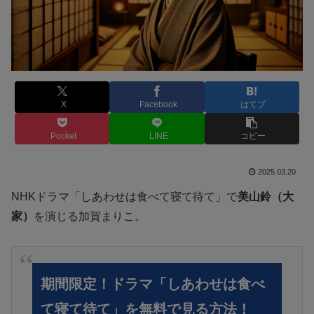
X
Facebook
はてブ
Pocket
LINE
コピー
2025.03.20
NHKドラマ「しあわせは食べて寝て待て」で
美山鈴（大
家）
を演じる加賀まりこ。
期間限定！ドラマ「しあわせは食べ
て寝て待て」を無料で見る方法！