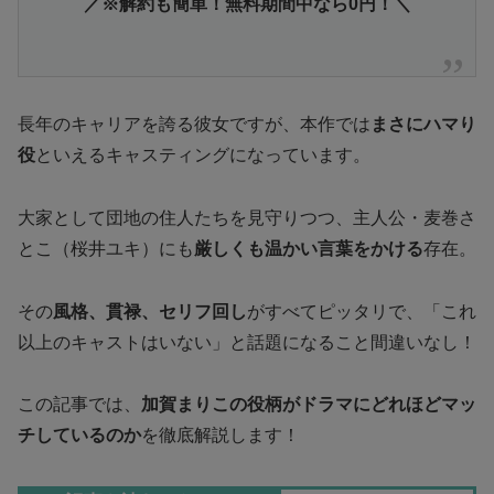
／※解約も簡単！無料期間中なら0円！＼
長年のキャリアを誇る彼女ですが、本作では
まさにハマり
役
といえるキャスティングになっています。
大家として団地の住人たちを見守りつつ、主人公・麦巻さ
とこ（桜井ユキ）にも
厳しくも温かい言葉をかける
存在。
その
風格、貫禄、セリフ回し
がすべてピッタリで、「これ
以上のキャストはいない」と話題になること間違いなし！
この記事では、
加賀まりこの役柄がドラマにどれほどマッ
チしているのか
を徹底解説します！