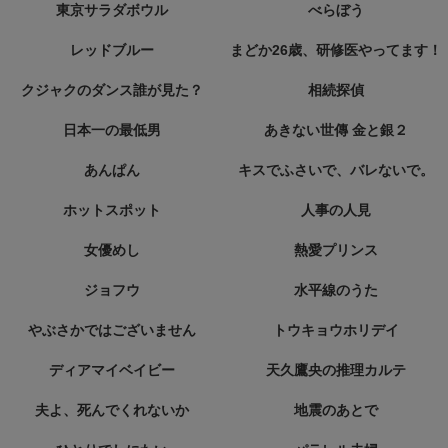
東京サラダボウル
べらぼう
レッドブルー
まどか26歳、研修医やってます！
クジャクのダンス誰が見た？
相続探偵
日本一の最低男
あきない世傳 金と銀２
あんぱん
キスでふさいで、バレないで。
ホットスポット
人事の人見
女優めし
熱愛プリンス
ジョフウ
水平線のうた
やぶさかではございません
トウキョウホリデイ
ディアマイベイビー
天久鷹央の推理カルテ
夫よ、死んでくれないか
地震のあとで