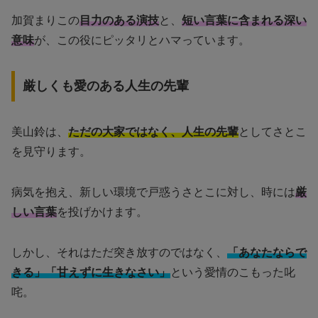
加賀まりこの
目力のある演技
と、
短い言葉に含まれる深い
意味
が、この役にピッタリとハマっています。
厳しくも愛のある人生の先輩
美山鈴は、
ただの大家ではなく、人生の先輩
としてさとこ
を見守ります。
病気を抱え、新しい環境で戸惑うさとこに対し、時には
厳
しい言葉
を投げかけます。
しかし、それはただ突き放すのではなく、
「あなたならで
きる」「甘えずに生きなさい」
という愛情のこもった叱
咤。