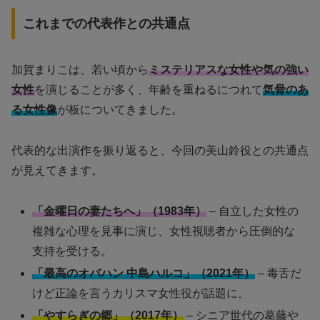
これまでの代表作との共通点
加賀まりこは、若い頃から
ミステリアスな女性や気の強い
女性
を演じることが多く、年齢を重ねるにつれて
気骨のあ
る女性像
が板についてきました。
代表的な出演作を振り返ると、今回の美山鈴役との共通点
が見えてきます。
「金曜日の妻たちへ」（1983年）
– 自立した女性の
複雑な心理を見事に演じ、女性視聴者から圧倒的な
支持を受ける。
「最高のオバハン 中島ハルコ」（2021年）
– 毒舌だ
けど正論を言うカリスマ女性役が話題に。
「やすらぎの郷」（2017年）
– シニア世代の葛藤や