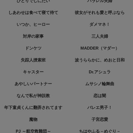
ひとりでしにたい
パラレル夫婦
しあわせは食べて寝て待て
彼女がそれも愛と呼ぶなら
いつか、ヒーロー
ダメマネ！
対岸の家事
三人夫婦
ドンケツ
MADDER（マダー）
失踪人捜索班
波うららかに、めおと日和
キャスター
Dr.アシュラ
あやしいパートナー
ムサシノ輪舞曲
なんで私が神説教
恋は闇
年下童貞くんに翻弄されてます
バレエ男子！
魔物
子宮恋愛
PJ ～航空救難団～
ちはやふる－めぐり－