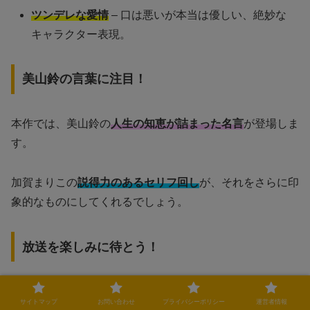
ツンデレな愛情
– 口は悪いが本当は優しい、絶妙な
キャラクター表現。
美山鈴の言葉に注目！
本作では、美山鈴の
人生の知恵が詰まった名言
が登場しま
す。
加賀まりこの
説得力のあるセリフ回し
が、それをさらに印
象的なものにしてくれるでしょう。
放送を楽しみに待とう！
「しあわせは食べて寝て待て」は、
食と人とのつながりを
サイトマップ
お問い合わせ
プライバシーポリシー
運営者情報