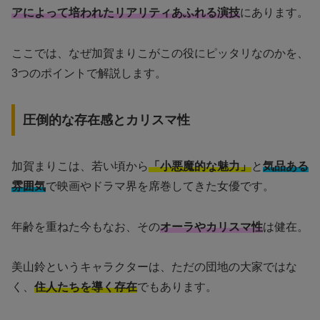
アによって培われたリアリティあふれる演技
にあります。
ここでは、なぜ加賀まりこがこの役にピッタリなのかを、
3つのポイントで解説します。
圧倒的な存在感とカリスマ性
加賀まりこは、若い頃から
「小悪魔的な魅力」
と
気品ある
雰囲気
で映画やドラマ界を席巻してきた女優です。
年齢を重ねた今もなお、その
オーラやカリスマ性
は健在。
美山鈴というキャラクターは、ただの団地の大家ではな
く、
住人たちを導く存在
でもあります。