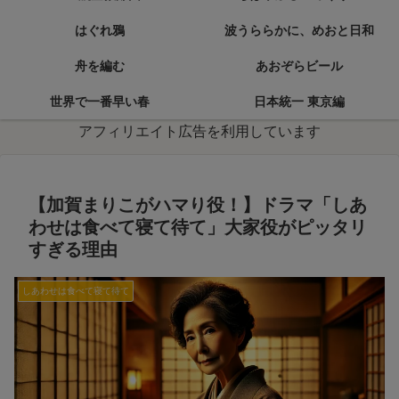
はぐれ鴉
波うららかに、めおと日和
舟を編む
あおぞらビール
世界で一番早い春
日本統一 東京編
アフィリエイト広告を利用しています
【加賀まりこがハマり役！】ドラマ「しあ
わせは食べて寝て待て」大家役がピッタリ
すぎる理由
しあわせは食べて寝て待て