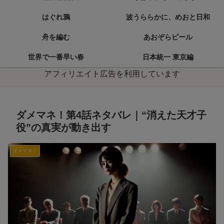
はぐれ鴉
波うららかに、めおと日和
舟を編む
あおぞらビール
世界で一番早い春
日本統一 東京編
アフィリエイト広告を利用しています
ダメマネ！第4話ネタバレ｜“消えた天才子
役”の真実が動き出す
ダメマネ！