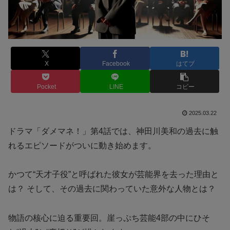
X
Facebook
はてブ
Pocket
LINE
コピー
2025.03.22
ドラマ「ダメマネ！」第4話では、神田川美和の過去に触
れるエピソードがついに動き始めます。
かつて“天才子役”と呼ばれた彼女が芸能界を去った理由と
は？ そして、その過去に関わっていた意外な人物とは？
物語の核心に迫る重要回。崖っぷち芸能4部の中にひそ