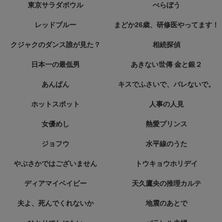
東京サラダボウル
べらぼう
レッドブルー
まどか26歳、研修医やってます！
クジャクのダンス誰が見た？
相続探偵
日本一の最低男
あきない世傳 金と銀２
あんぱん
キスでふさいで、バレないで。
ホットスポット
人事の人見
女優めし
熱愛プリンス
ジョフウ
水平線のうた
やぶさかではございません
トウキョウホリデイ
ディアマイベイビー
天久鷹央の推理カルテ
夫よ、死んでくれないか
地震のあとで