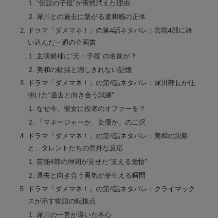
“伝説の子役”が突然消えた理由
犀川との過去に繋がる違和感の正体
ドラマ「ダメマネ！」の第4話ネタバレ：芸能4部に舞
い込んだ一通の企画書
主演候補に“元・子役”の名前が？
美和の動揺と隠しきれない記憶
ドラマ「ダメマネ！」の第4話ネタバレ：犀川部長が仕
掛けた“過去と向き合う試練”
なぜ今、彼女に役者のオファーを？
「マネージャーか、女優か」の二択
ドラマ「ダメマネ！」の第4話ネタバレ：美和の決断
と、タレントたちの意外な反応
芸能4部の仲間が見せた“支える覚悟”
過去と向き合う勇気が芽生える瞬間
ドラマ「ダメマネ！」の第4話ネタバレ：クライマック
スが示す物語の転換点
犀川の一言が導いた本心