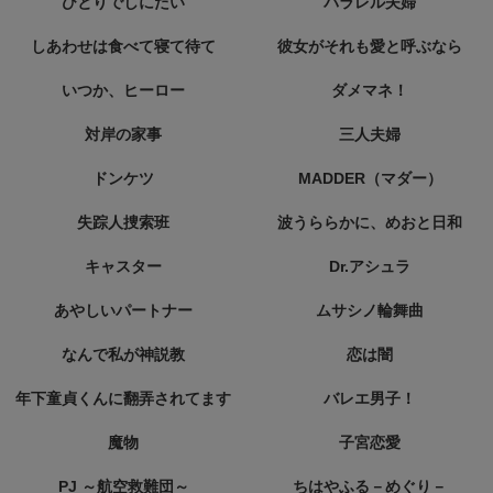
ひとりでしにたい
パラレル夫婦
しあわせは食べて寝て待て
彼女がそれも愛と呼ぶなら
いつか、ヒーロー
ダメマネ！
対岸の家事
三人夫婦
ドンケツ
MADDER（マダー）
失踪人捜索班
波うららかに、めおと日和
キャスター
Dr.アシュラ
あやしいパートナー
ムサシノ輪舞曲
なんで私が神説教
恋は闇
年下童貞くんに翻弄されてます
バレエ男子！
魔物
子宮恋愛
PJ ～航空救難団～
ちはやふる－めぐり－