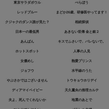
東京サラダボウル
べらぼう
レッドブルー
まどか26歳、研修医やってます！
クジャクのダンス誰が見た？
相続探偵
日本一の最低男
あきない世傳 金と銀２
あんぱん
キスでふさいで、バレないで。
ホットスポット
人事の人見
女優めし
熱愛プリンス
ジョフウ
水平線のうた
やぶさかではございません
トウキョウホリデイ
ディアマイベイビー
天久鷹央の推理カルテ
夫よ、死んでくれないか
地震のあとで