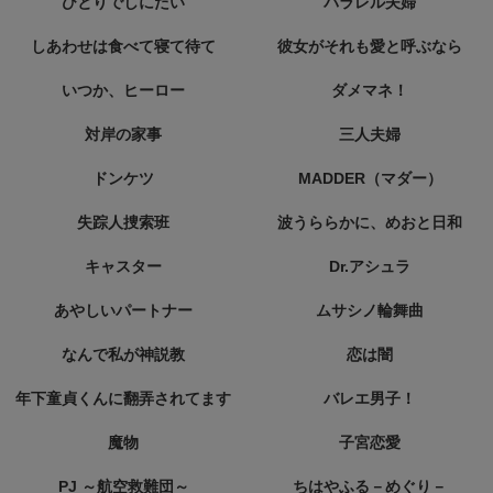
ひとりでしにたい
パラレル夫婦
しあわせは食べて寝て待て
彼女がそれも愛と呼ぶなら
いつか、ヒーロー
ダメマネ！
対岸の家事
三人夫婦
ドンケツ
MADDER（マダー）
失踪人捜索班
波うららかに、めおと日和
キャスター
Dr.アシュラ
あやしいパートナー
ムサシノ輪舞曲
なんで私が神説教
恋は闇
年下童貞くんに翻弄されてます
バレエ男子！
魔物
子宮恋愛
PJ ～航空救難団～
ちはやふる－めぐり－