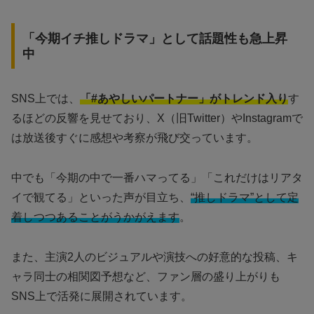
「今期イチ推しドラマ」として話題性も急上昇
中
SNS上では、
「#あやしいパートナー」がトレンド入り
す
るほどの反響を見せており、X（旧Twitter）やInstagramで
は放送後すぐに感想や考察が飛び交っています。
中でも「今期の中で一番ハマってる」「これだけはリアタ
イで観てる」といった声が目立ち、
“推しドラマ”として定
着しつつあることがうかがえます
。
また、主演2人のビジュアルや演技への好意的な投稿、キ
ャラ同士の相関図予想など、ファン層の盛り上がりも
SNS上で活発に展開されています。