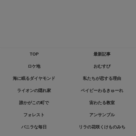
TOP
最新記事
ロケ地
おむすび
海に眠るダイヤモンド
私たちが恋する理由
ライオンの隠れ家
ベイビーわるきゅーれ
誰かがこの町で
宙わたる教室
フォレスト
アンサンブル
バニラな毎日
リラの花咲くけものみち