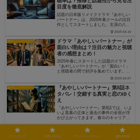
聴率は？推移と話題性から見る注
目度を徹底解説
話題の日本版リメイクドラマ『あやしい
パートナー』は、2025年春クールの注目
作としてスタートしました。主演の八木
勇征さんと齊藤京子さんの化学反応、ラ
2025.04.10
ブコメ×サスペンスというジャンル融合が
反響を呼ぶ中、視聴率やネットでの話題
ドラマ「あやしいパートナー」が
あやしいパートナー
性にも注目が集まっています。この記事
面白い理由は？注目の魅力と視聴
では、ドラマの視聴率の推移やSNSでの
者の感想まとめ！
評価をもとに、『あやしいパートナー』
の注目度を多角的に分析していきます。
2025年春にスタートした話題のドラマ
『あやしいパートナー』が「面白い！」
と視聴者の間で好評を集めています。韓
国の大ヒットドラマを原作にしながら
2025.04.07
も、日本らしい演出やキャストの化学反
応が見事に融合し、ラブコメとサスペン
『あやしいパートナー』第8話ネ
あやしいパートナー
スの魅力が最大限に引き出された作品と
タバレ！交錯する真実と恋のゆく
して注目を浴びています。この記事で
え
は、『あやしいパートナー』の“面白さ”の
理由を多角的に掘り下げ、どこが評価さ
『あやしいパートナー』第8話では、いよ
れているのかを詳しくご紹介します。
いよ黒幕の正体と過去の事件の全容が浮
かび上がってきます。春斗のキャリアと
信念、さくらの勇気と選択が、物語の核
2025.04.24
心へと突き進む展開に。本記事では、第8
話のネタバレを含むストーリーの解説や
ドラマ「あやしいパートナー」が
あやしいパートナー
サイトマップ
お問い合わせ
プライバシーポリシー
運営者情報
伏線の回収ポイント、恋の行方まで詳し