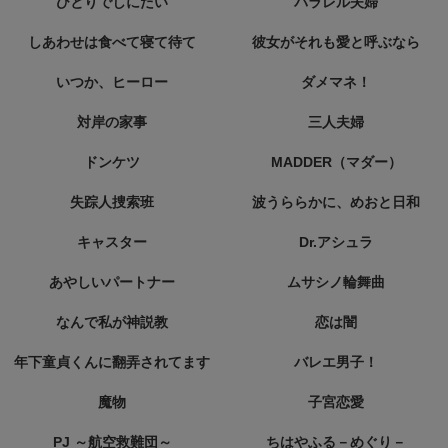
ひとりでしにたい
パラレル夫婦
しあわせは食べて寝て待て
彼女がそれも愛と呼ぶなら
いつか、ヒーロー
ダメマネ！
対岸の家事
三人夫婦
ドンケツ
MADDER（マダー）
失踪人捜索班
波うららかに、めおと日和
キャスター
Dr.アシュラ
あやしいパートナー
ムサシノ輪舞曲
なんで私が神説教
恋は闇
年下童貞くんに翻弄されてます
バレエ男子！
魔物
子宮恋愛
PJ ～航空救難団～
ちはやふる－めぐり－