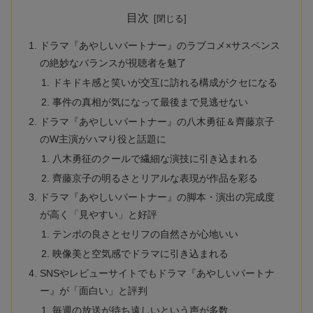
目次
ドラマ『あやしいパートナー』のラブコメ×サスペンス
の絶妙なバランスが視聴者を魅了
ドキドキ感と笑いが交互に訪れる構成がクセになる
事件の真相が気になって最後まで見逃せない
ドラマ『あやしいパートナー』の八木勇征＆齊藤京子
のW主演がハマり役と話題に
八木勇征のクールで繊細な演技に引き込まれる
齊藤京子の明るさとリアルな表現が作品を彩る
ドラマ『あやしいパートナー』の脚本・演出の完成度
が高く「見やすい」と好評
テンポの良さとセリフの自然さが心地いい
映像美と空気感でドラマに引き込まれる
SNSやレビューサイトでもドラマ『あやしいパートナ
ー』が「面白い」と評判
毎週の放送が待ち遠しいという声が多数