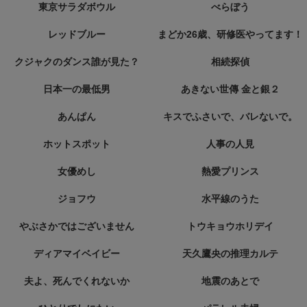
東京サラダボウル
べらぼう
レッドブルー
まどか26歳、研修医やってます！
クジャクのダンス誰が見た？
相続探偵
日本一の最低男
あきない世傳 金と銀２
あんぱん
キスでふさいで、バレないで。
ホットスポット
人事の人見
女優めし
熱愛プリンス
ジョフウ
水平線のうた
やぶさかではございません
トウキョウホリデイ
ディアマイベイビー
天久鷹央の推理カルテ
夫よ、死んでくれないか
地震のあとで