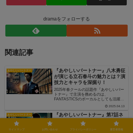
dramaをフォローする
関連記事
『あやしいパートナー』八木勇征
あやしいパートナー
が演じる立石春斗の魅力とは？演
技力とキャラを深掘り！
2025年春クールの話題作『あやしいパー
トナー』で主演を務めるのは、
FANTASTICSのボーカルとしても活躍す
る八木勇征さん。彼が演じるのは“起訴成
2025.04.13
功率1位”という肩書を持つ敏腕検事・立
石春斗。冷静でキレ者、だけどどこか不
『あやしいパートナー』第7話ネ
あやしいパートナー
器用な春斗役は、八木さんの魅力が存分
タバレ！裏切りと決断が交錯する
に活かされる役どころです。本記事で
衝撃展開
は、八木勇征さんのキャスティングがな
サイトマップ
お問い合わせ
プライバシーポリシー
運営者情報
ぜ「ハマり役」と言われるのか、演技力