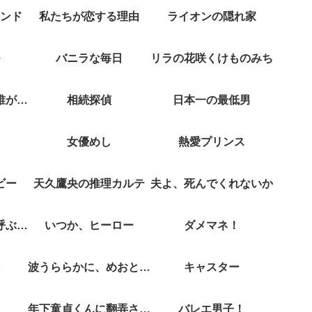
ンド
私たちが恋する理由
ライオンの隠れ家
バニラな毎日
リラの花咲くけものみち
クジャクのダンス誰が見た？
相続探偵
日本一の最低男
女優めし
熱愛プリンス
ビー
天久鷹央の推理カルテ
夫よ、死んでくれないか
彼女がそれも愛と呼ぶなら
いつか、ヒーロー
ダメマネ！
波うららかに、めおと日和
キャスター
年下童貞くんに翻弄されてます
バレエ男子！