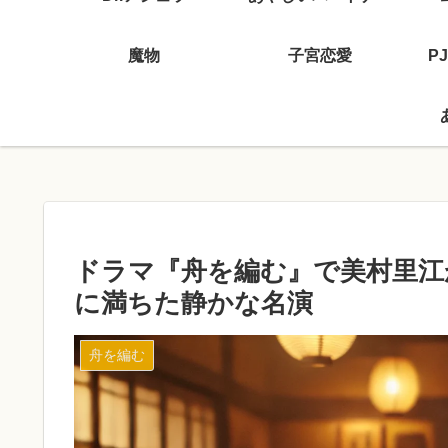
魔物
子宮恋愛
P
ドラマ『舟を編む』で美村里江
に満ちた静かな名演
舟を編む