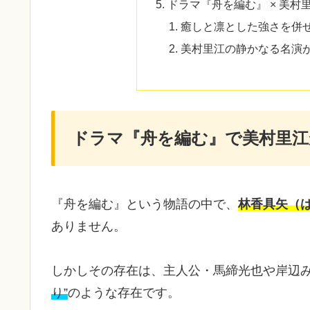
ドラマ『舟を編む』 × 美村
癒しと凛とした強さを併
美村里江の静かなる名演
ドラマ『舟を編む』で美村里江
『舟を編む』という物語の中で、
林香具矢（
ありません。
しかしその存在は、主人公・馬締光也や岸辺
り”
のような存在です。