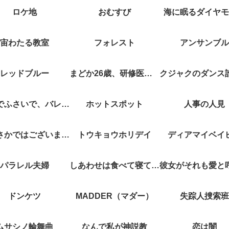
ロケ地
おむすび
海に眠るダイヤモ
宙わたる教室
フォレスト
アンサンブル
レッドブルー
まどか26歳、研修医やってます！
キスでふさいで、バレないで。
ホットスポット
人事の人見
やぶさかではございません
トウキョウホリデイ
ディアマイベイ
パラレル夫婦
しあわせは食べて寝て待て
ドンケツ
MADDER（マダー）
失踪人捜索班
ムサシノ輪舞曲
なんで私が神説教
恋は闇