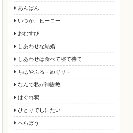
あんぱん
いつか、ヒーロー
おむすび
しあわせな結婚
しあわせは食べて寝て待て
ちはやふる－めぐり－
なんで私が神説教
はぐれ鴉
ひとりでしにたい
べらぼう