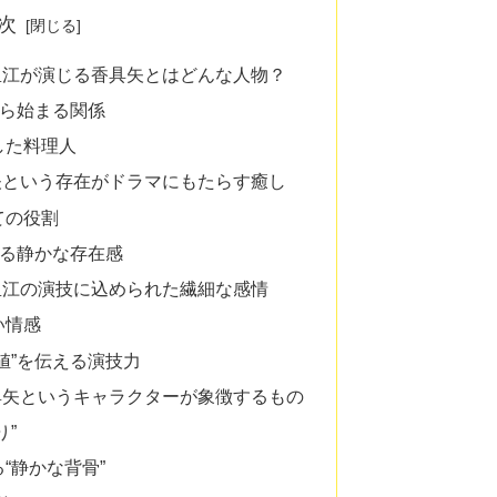
次
里江が演じる香具矢とはどんな人物？
から始まる関係
した料理人
矢という存在がドラマにもたらす癒し
ての役割
なる静かな存在感
里江の演技に込められた繊細な感情
い情感
値”を伝える演技力
具矢というキャラクターが象徴するもの
り”
“静かな背骨”