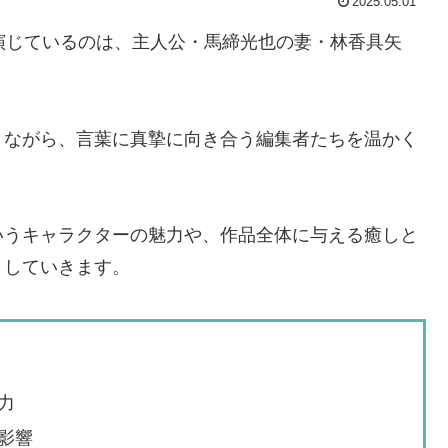
2025.05.01
演じているのは、主人公・馬締光也の妻・林香具矢
りながら、言葉に真摯に向き合う編集者たちを温かく
いうキャラクターの魅力や、作品全体に与える癒しと
りしていきます。
力
影響