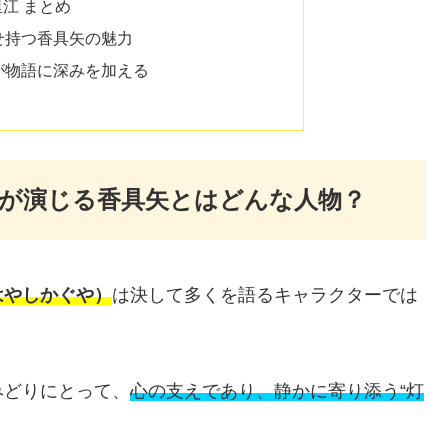
里江 まとめ
せ持つ香具矢の魅力
が物語に深みを加える
が演じる香具矢とはどんな人物？
はやしかぐや）
は決して多くを語るキャラクターでは
みどりにとって、
心の支えであり、静かに寄り添う“灯