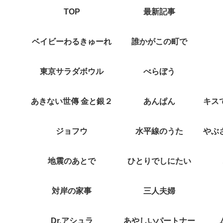
TOP
最新記事
ベイビーわるきゅーれ
誰かがこの町で
東京サラダボウル
べらぼう
あきない世傳 金と銀２
あんぱん
ジョフウ
水平線のうた
地震のあとで
ひとりでしにたい
対岸の家事
三人夫婦
Dr.アシュラ
あやしいパートナー