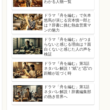
わかる人物一覧
ドラマ『舟を編む』で矢本
悠馬が演じる宮本慎一郎と
は？辞書に挑む熱血営業マ
ンの魅力
ドラマ『舟を編む』がつま
らないと感じる理由は？面
白くないと感じた人の声を
検証
ドラマ『舟を編む』第3話
ネタバレ解説！“紙”と“恋”の
距離が近づく時
ドラマ「舟を編む」第1話
ネタバレ解説！辞書編集部
の熱き世界へ