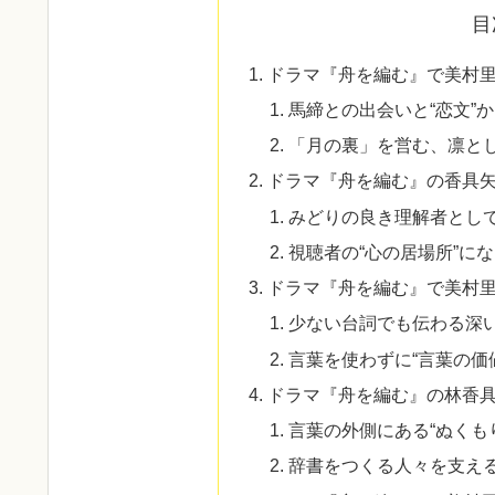
目
ドラマ『舟を編む』で美村
馬締との出会いと“恋文”
「月の裏」を営む、凛と
ドラマ『舟を編む』の香具
みどりの良き理解者とし
視聴者の“心の居場所”に
ドラマ『舟を編む』で美村
少ない台詞でも伝わる深
言葉を使わずに“言葉の価
ドラマ『舟を編む』の林香
言葉の外側にある“ぬくも
辞書をつくる人々を支える