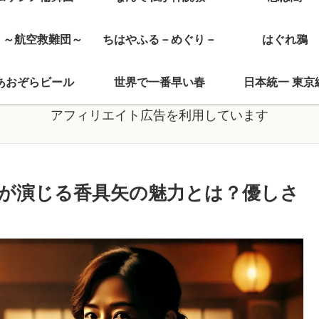
J ～航空救難団～
ちはやふる－めぐり－
はぐれ鴉
あおぞらビール
世界で一番早い春
日本統一 東京
アフィリエイト広告を利用しています
が演じる香具矢の魅力とは？優しさ