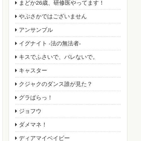
まどか26歳、研修医やってます！
やぶさかではございません
アンサンブル
イグナイト -法の無法者-
キスでふさいで、バレないで。
キャスター
クジャクのダンス誰が見た？
グラぱらっ！
ジョフウ
ダメマネ！
ディアマイベイビー