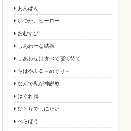
あんぱん
いつか、ヒーロー
おむすび
しあわせな結婚
しあわせは食べて寝て待て
ちはやふる－めぐり－
なんで私が神説教
はぐれ鴉
ひとりでしにたい
べらぼう