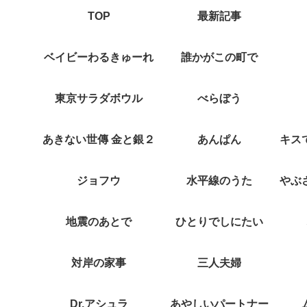
TOP
最新記事
ベイビーわるきゅーれ
誰かがこの町で
東京サラダボウル
べらぼう
あきない世傳 金と銀２
あんぱん
ジョフウ
水平線のうた
地震のあとで
ひとりでしにたい
対岸の家事
三人夫婦
Dr.アシュラ
あやしいパートナー