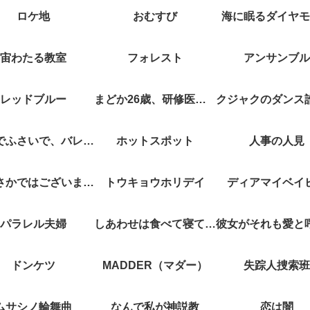
ロケ地
おむすび
海に眠るダイヤモ
宙わたる教室
フォレスト
アンサンブル
レッドブルー
まどか26歳、研修医やってます！
キスでふさいで、バレないで。
ホットスポット
人事の人見
やぶさかではございません
トウキョウホリデイ
ディアマイベイ
パラレル夫婦
しあわせは食べて寝て待て
ドンケツ
MADDER（マダー）
失踪人捜索班
ムサシノ輪舞曲
なんで私が神説教
恋は闇