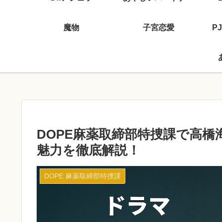
魔物
子宮恋愛
P
DOPE麻薬取締部特捜課で高
魅力を徹底解説！
DOPE 麻薬取締部特捜課