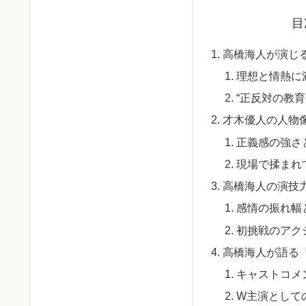
目
高橋海人が演じ
理想と情熱に
“正反対の教
才木優人の人物
正義感の強さ
現場で揉まれ
高橋海人の演技
感情の振れ幅
初挑戦のアク
高橋海人が語る『
キャストコメ
W主演として