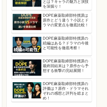
とは？キャラの魅力と演技
を深掘り！
DOPE麻薬取締部特捜課は
原作とどう違う？小説とド
ラマの変更点を徹底比較！
DOPE麻薬取締部特捜課の
続編はある？ドラマの今後
と可能性を徹底考察！
DOPE麻薬取締部特捜課の
最終回結末は？原作から予
想する衝撃の完結展開！
DOPE麻薬取締部特捜課の
評価は？原作・ドラマそれ
ぞれの感想と評判を総まと
め！