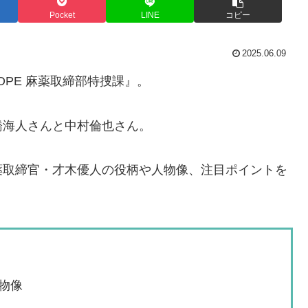
Pocket
LINE
コピー
2025.06.09
OPE 麻薬取締部特捜課』。
の高橋海人さんと中村倫也さん。
薬取締官・才木優人の役柄や人物像、注目ポイントを
物像