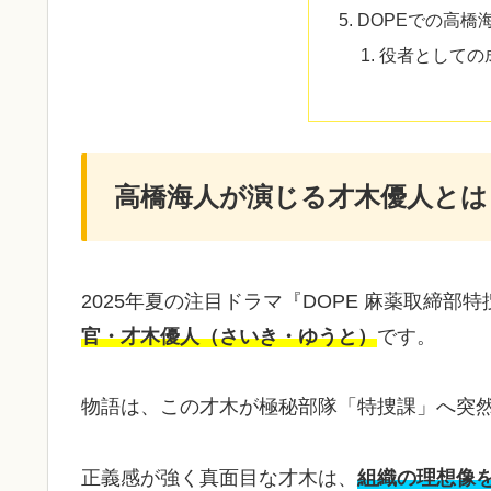
DOPEでの高橋
役者としての
高橋海人が演じる才木優人とは
2025年夏の注目ドラマ『DOPE 麻薬取締
官・才木優人（さいき・ゆうと）
です。
物語は、この才木が極秘部隊「特捜課」へ突
正義感が強く真面目な才木は、
組織の理想像