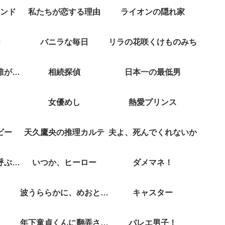
ンド
私たちが恋する理由
ライオンの隠れ家
バニラな毎日
リラの花咲くけものみち
クジャクのダンス誰が見た？
相続探偵
日本一の最低男
女優めし
熱愛プリンス
ビー
天久鷹央の推理カルテ
夫よ、死んでくれないか
彼女がそれも愛と呼ぶなら
いつか、ヒーロー
ダメマネ！
波うららかに、めおと日和
キャスター
年下童貞くんに翻弄されてます
バレエ男子！