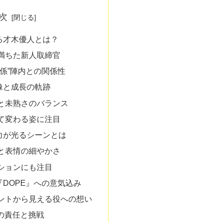
次
る才木優人とは？
満ちた新人取締官
育係”陣内との関係性
像と成長の軌跡
と未熟さのバランス
て変わる姿に注目
力が光るシーンとは
と表情の細やかさ
ションにも注目
DOPE』への意気込み
ントから見える役への想い
の責任と挑戦