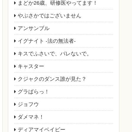
まどか26歳、研修医やってます！
やぶさかではございません
アンサンブル
イグナイト -法の無法者-
キスでふさいで、バレないで。
キャスター
クジャクのダンス誰が見た？
グラぱらっ！
ジョフウ
ダメマネ！
ディアマイベイビー