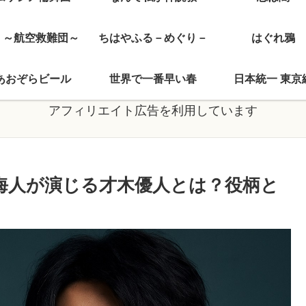
J ～航空救難団～
ちはやふる－めぐり－
はぐれ鴉
あおぞらビール
世界で一番早い春
日本統一 東京
アフィリエイト広告を利用しています
橋海人が演じる才木優人とは？役柄と