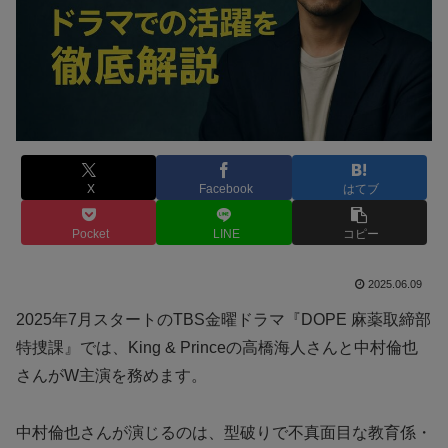
X
Facebook
はてブ
Pocket
LINE
コピー
2025.06.09
2025年7月スタートのTBS金曜ドラマ『DOPE 麻薬取締部
特捜課』では、King & Princeの高橋海人さんと中村倫也
さんがW主演を務めます。
中村倫也さんが演じるのは、型破りで不真面目な教育係・