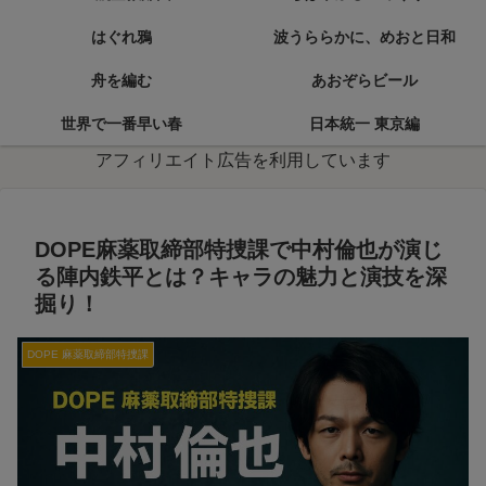
はぐれ鴉
波うららかに、めおと日和
舟を編む
あおぞらビール
世界で一番早い春
日本統一 東京編
アフィリエイト広告を利用しています
DOPE麻薬取締部特捜課で中村倫也が演じ
る陣内鉄平とは？キャラの魅力と演技を深
掘り！
DOPE 麻薬取締部特捜課