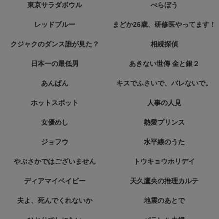
東京サラダボウル
べらぼう
レッドブルー
まどか26歳、研修医やってます！
クジャクのダンス誰が見た？
相続探偵
日本一の最低男
あきない世傳 金と銀２
あんぱん
キスでふさいで、バレないで。
ホットスポット
人事の人見
女優めし
熱愛プリンス
ジョフウ
水平線のうた
やぶさかではございません
トウキョウホリデイ
ディアマイベイビー
天久鷹央の推理カルテ
夫よ、死んでくれないか
地震のあとで