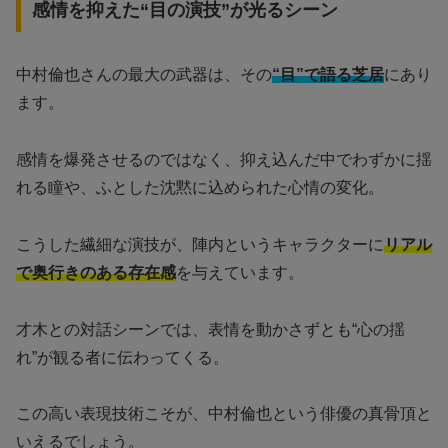
感情を抑えた“目の演技”が光るシーン
中村倫也さんの最大の武器は、その
“目”で語る芝居
にあり
ます。
感情を爆発させるのではなく、抑え込んだ中でわずかに揺
れる瞳や、ふとした沈黙に込められた心情の変化。
こうした繊細な演技が、陣内というキャラクターに
リアル
で奥行きのある存在感
を与えています。
才木との対話シーンでは、表情を動かさずとも“心の揺
れ”が観る者に伝わってくる。
この高い表現技術こそが、中村倫也という俳優の真骨頂と
いえるでしょう。