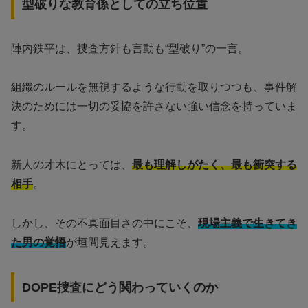
型破りな教育係としての立ち位置
陣内鉄平は、捜査方針も言動も“型破り”の一言。
組織のルールを無視するような行動を取りつつも、事件解
決のためには一切の妥協を許さない強い信念を持っていま
す。
新人の才木にとっては、
最も理解しがたく、最も衝突する
相手
。
しかし、その不真面目さの中にこそ、
現場主義で生きてき
た男の覚悟
が垣間見えます。
DOPE捜査にどう関わっていくのか