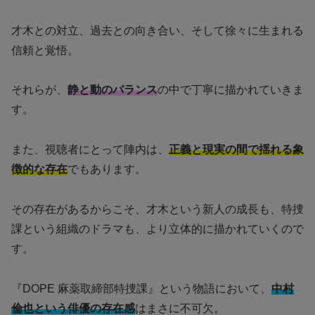
才木との対立、過去との向き合い、そして徐々に生まれる
信頼と覚悟。
それらが、
静と動のバランス
の中で丁寧に描かれていきま
す。
また、視聴者にとって陣内は、
正義と現実の間で揺れる象
徴的な存在
でもあります。
その存在があるからこそ、才木という新人の成長も、特捜
課という組織のドラマも、より立体的に描かれていくので
す。
『DOPE 麻薬取締部特捜課』という物語において、
中村
倫也という俳優の存在感
はまさに不可欠。