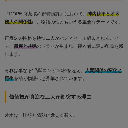
『DOPE 麻薬取締部特捜課』において、
陣内鉄平と才木
優人の関係性
は、物語の柱ともいえる重要なテーマです。
正反対の性格を持つ二人がバディとして組まされること
で、
衝突と共鳴
のドラマが生まれ、観る者に深い印象を残
します。
それは単なる“凸凹コンビ”の枠を超え、
人間関係の変化と
再生
を描く物語へと昇華されています。
価値観が真逆な二人が衝突する理由
才木は、理想と情熱に燃える新人。