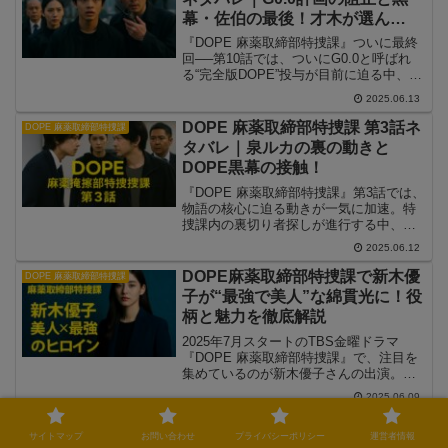
幕・佐伯の最後！才木が選ん
だ“正義”とは
『DOPE 麻薬取締部特捜課』ついに最終
回──第10話では、ついにG0.0と呼ばれ
る“完全版DOPE”投与が目前に迫る中、元
特捜課メンバーたちが最後の行動を起こ
2025.06.13
します。才木優人が“Y.S.-06”としての過
去を受け入れ、自らの人生と未来をかけ
DOPE 麻薬取締部特捜課 第3話ネ
DOPE 麻薬取締部特捜課
た決断に至る一方、黒幕・佐伯の最終目
タバレ｜泉ルカの裏の動きと
的が明らかに。そして、感情とは何か、
DOPE黒幕の接触！
正義とは誰のものか──シリーズを通して
描かれてきた核心のテーマが、涙と衝撃
『DOPE 麻薬取締部特捜課』第3話では、
の結末で描かれました。
物語の核心に迫る動きが一気に加速。特
捜課内の裏切り者探しが進行する中、綿
貫の元後輩・泉ルカがついに正面から才
2025.06.12
木と接触します。一方、葛城課長は
DOPE開発の背後にいた“黒幕”とされる人
DOPE麻薬取締部特捜課で新木優
DOPE 麻薬取締部特捜課
物に迫り、プロジェクトの真相が垣間見
子が“最強で美人”な綿貫光に！役
えてきます。この記事では、DOPE第3話
柄と魅力を徹底解説
の重要なネタバレを含むあらすじと、登
場人物たちの動き、張られた伏線の意味
2025年7月スタートのTBS金曜ドラマ
を詳細に解説します。
『DOPE 麻薬取締部特捜課』で、注目を
集めているのが新木優子さんの出演。演
じるのは、特捜課きっての実力者であり
2025.06.09
ながら、圧倒的な美しさと存在感を放つ
綿貫光（わたぬき・ひかる）。この記事
DOPE麻薬取締部特捜課は実話？
DOPE 麻薬取締部特捜課
では、“特捜課最強”とも呼ばれる綿貫のキ
サイトマップ
お問い合わせ
プライバシーポリシー
運営者情報
原作との違いやモデルになった現