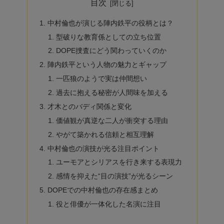
目次
中村倫也が演じる陣内鉄平の役柄とは？
型破りな教育係としての立ち位置
DOPE捜査にどう関わっていくのか
陣内鉄平という人物の魅力とギャップ
一匹狼のようで実は仲間想い
過去に抱える秘密が人間味を加える
才木とのバディ関係と変化
価値観が真逆な二人が衝突する理由
やがて築かれる信頼と相互理解
中村倫也の演技が光る注目ポイント
ユーモアとシリアスを行き来する表現力
感情を抑えた“目の演技”が光るシーン
DOPEでの中村倫也の存在感まとめ
役と俳優が一体化した名演に注目