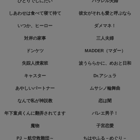
ひとりでしにたい
パラレル夫婦
しあわせは食べて寝て待て
彼女がそれも愛と呼ぶなら
いつか、ヒーロー
ダメマネ！
対岸の家事
三人夫婦
ドンケツ
MADDER（マダー）
失踪人捜索班
波うららかに、めおと日和
キャスター
Dr.アシュラ
あやしいパートナー
ムサシノ輪舞曲
なんで私が神説教
恋は闇
年下童貞くんに翻弄されてます
バレエ男子！
魔物
子宮恋愛
PJ ～航空救難団～
ちはやふる－めぐり－