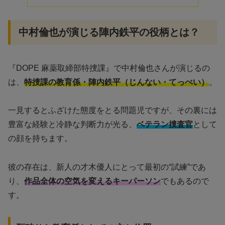
中村倫也が演じる陣内鉄平の役柄とは？
『DOPE 麻薬取締部特捜課』で中村倫也さんが演じるの
は、
特捜課の教育係・陣内鉄平（じんない・てっぺい）
。
一見するとふざけた態度をとる問題児ですが、その裏には
豊富な経験と冷静な判断力が光る、
ベテラン捜査官
として
の顔を持ちます。
彼の存在は、新人の才木優人にとって最初の“試練”であ
り、
作品全体の空気を変えるキーパーソン
でもあるので
す。