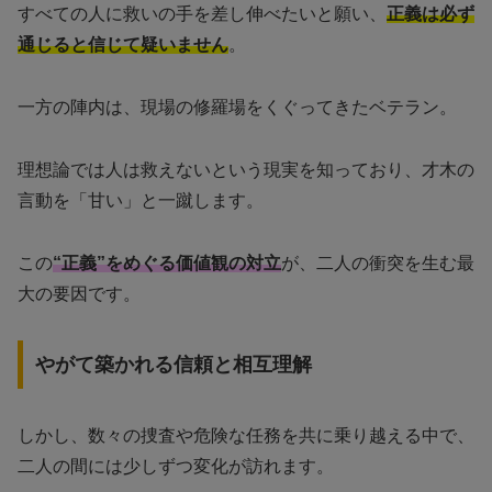
すべての人に救いの手を差し伸べたいと願い、
正義は必ず
通じると信じて疑いません
。
一方の陣内は、現場の修羅場をくぐってきたベテラン。
理想論では人は救えないという現実を知っており、才木の
言動を「甘い」と一蹴します。
この
“正義”をめぐる価値観の対立
が、二人の衝突を生む最
大の要因です。
やがて築かれる信頼と相互理解
しかし、数々の捜査や危険な任務を共に乗り越える中で、
二人の間には少しずつ変化が訪れます。