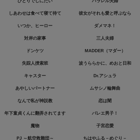
ひとりでしにたい
パラレル夫婦
しあわせは食べて寝て待て
彼女がそれも愛と呼ぶなら
いつか、ヒーロー
ダメマネ！
対岸の家事
三人夫婦
ドンケツ
MADDER（マダー）
失踪人捜索班
波うららかに、めおと日和
キャスター
Dr.アシュラ
あやしいパートナー
ムサシノ輪舞曲
なんで私が神説教
恋は闇
年下童貞くんに翻弄されてます
バレエ男子！
魔物
子宮恋愛
PJ ～航空救難団～
ちはやふる－めぐり－