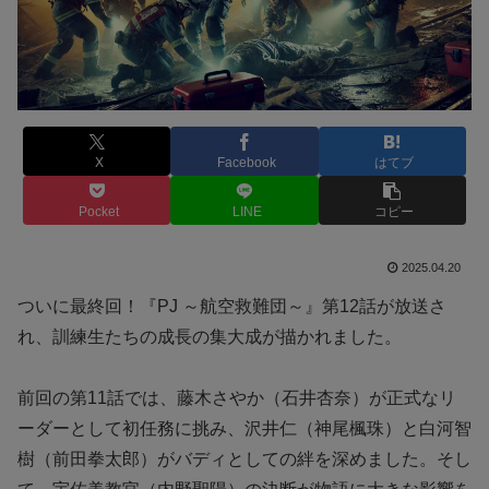
X
Facebook
はてブ
Pocket
LINE
コピー
2025.04.20
ついに最終回！『PJ ～航空救難団～』第12話が放送さ
れ、訓練生たちの成長の集大成が描かれました。
前回の第11話では、藤木さやか（石井杏奈）が正式なリ
ーダーとして初任務に挑み、沢井仁（神尾楓珠）と白河智
樹（前田拳太郎）がバディとしての絆を深めました。そし