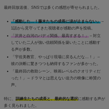
最終回放送後、SNSでは多くの感想が寄せられました。
「感動した…！藤木たちの成長に涙が止まらない」
–
1話から見守ってきた視聴者が感動の声を投稿。
「沢井と白河のバディ関係、最高すぎる！」
– 対立
していた二人が強い信頼関係を築いたことに感動す
る声が多数。
「宇佐美教官、やっぱり現場に戻るんだな…！」 –
彼の決断に驚きつつも納得するファンが多かった。
「最終回の救助シーン、映画レベルのクオリティだ
った！」 – ドラマとは思えない迫力の映像に称賛の
声。
特に、
訓練生たちの成長と、最終的な選択
に感動する声が
多く見られました。