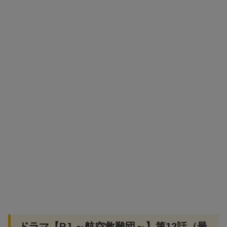
ドラマ【PJ ～航空救難団～】第12話（最