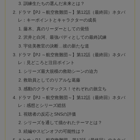
訓練生たちの選んだ未来とは？
ドラマ【PJ ～航空救難団～】第12話（最終回）ネタバ
レ：キーポイントとキャラクターの成長
藤木、真のリーダーとしての覚悟
沢井と白河、最強バディとしての最終試練
宇佐美教官の決断…彼の新たな道
ドラマ【PJ ～航空救難団～】第12話（最終回）ネタバ
レ：見どころと注目ポイント
シリーズ最大規模の救助シーンの迫力
救助員としてのリアルな葛藤
感動のクライマックス！それぞれの旅立ち
ドラマ【PJ ～航空救難団～】第12話（最終回）ネタバ
レ：感想とシリーズ総括
視聴者の反応とSNSの評価
シリーズを通して描かれたテーマとは？
続編やスピンオフの可能性は？