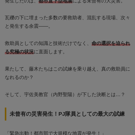
発生したのは、
都市直下型地震
による未曾有の大災害。
瓦礫の下に埋まった多数の要救助者、混乱する現場、次々
と発生する余震――。
救助員としての知識と技術だけでなく、
命の選択を迫られ
る究極の状況
に直面します。
果たして、藤木たちはこの試練を乗り越え、真の救助員に
なれるのか？
そして、宇佐美教官（内野聖陽）が下した決断とは…？
未曾有の災害発生！PJ隊員としての最大の試練
「緊急出動！都市部で大規模な地震が発生！」