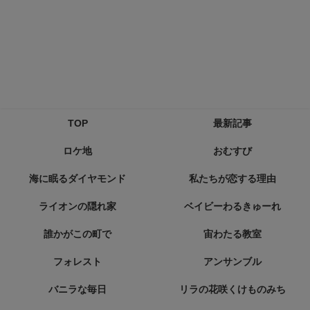
TOP
最新記事
ロケ地
おむすび
海に眠るダイヤモンド
私たちが恋する理由
ライオンの隠れ家
ベイビーわるきゅーれ
誰かがこの町で
宙わたる教室
フォレスト
アンサンブル
バニラな毎日
リラの花咲くけものみち