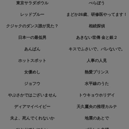
東京サラダボウル
べらぼう
レッドブルー
まどか26歳、研修医やってます！
クジャクのダンス誰が見た？
相続探偵
日本一の最低男
あきない世傳 金と銀２
あんぱん
キスでふさいで、バレないで。
ホットスポット
人事の人見
女優めし
熱愛プリンス
ジョフウ
水平線のうた
やぶさかではございません
トウキョウホリデイ
ディアマイベイビー
天久鷹央の推理カルテ
夫よ、死んでくれないか
地震のあとで