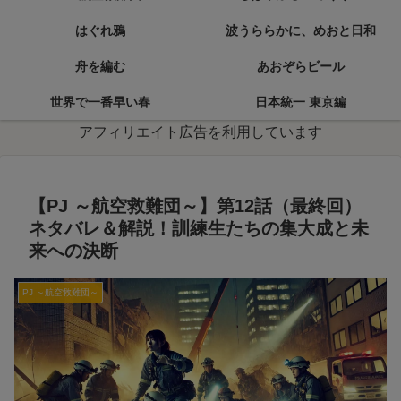
はぐれ鴉
波うららかに、めおと日和
舟を編む
あおぞらビール
世界で一番早い春
日本統一 東京編
アフィリエイト広告を利用しています
【PJ ～航空救難団～】第12話（最終回）
ネタバレ＆解説！訓練生たちの集大成と未
来への決断
PJ ～航空救難団～