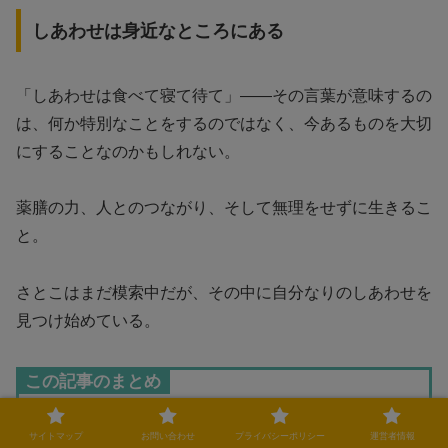
しあわせは身近なところにある
「しあわせは食べて寝て待て」――その言葉が意味するの
は、何か特別なことをするのではなく、今あるものを大切
にすることなのかもしれない。
薬膳の力、人とのつながり、そして無理をせずに生きるこ
と。
さとこはまだ模索中だが、その中に自分なりのしあわせを
見つけ始めている。
この記事のまとめ
サイトマップ
お問い合わせ
プライバシーポリシー
運営者情報
「しあわせは食べて寝て待て」第2話のネタバレ