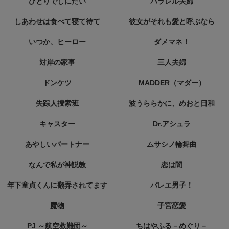
ひとりでしにたい
パラレル夫婦
しあわせは食べて寝て待て
彼女がそれも愛と呼ぶなら
いつか、ヒーロー
ダメマネ！
対岸の家事
三人夫婦
ドンケツ
MADDER（マダー）
失踪人捜索班
波うららかに、めおと日和
キャスター
Dr.アシュラ
あやしいパートナー
ムサシノ輪舞曲
なんで私が神説教
恋は闇
年下童貞くんに翻弄されてます
バレエ男子！
魔物
子宮恋愛
PJ ～航空救難団～
ちはやふる－めぐり－