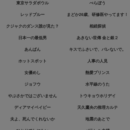
東京サラダボウル
べらぼう
レッドブルー
まどか26歳、研修医やってます！
クジャクのダンス誰が見た？
相続探偵
日本一の最低男
あきない世傳 金と銀２
あんぱん
キスでふさいで、バレないで。
ホットスポット
人事の人見
女優めし
熱愛プリンス
ジョフウ
水平線のうた
やぶさかではございません
トウキョウホリデイ
ディアマイベイビー
天久鷹央の推理カルテ
夫よ、死んでくれないか
地震のあとで