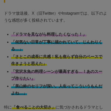
ドラマ放送後、X（旧Twitter）やInstagramでは、以下のよ
うな感想が多く投稿されています。
「ドラマを見ながら料理したくなった！」
「何気ない日常が丁寧に描かれていて、じんわりく
る…」
「さとこの成長に共感！私も焦らず自分のペースで
生きようと思えた」
「宮沢氷魚の料理シーンが最高すぎる…！あのスー
プ作りたい」
「美山鈴のセリフが深い。人生ってこういうもんだ
よね…」
特に
「食べることの大切さ」
に気づかされるドラマとし