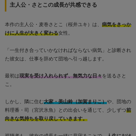
主人公・さとこの成長が共感できる
本作の主人公・麦巻さとこ（桜井ユキ）は、
病気をきっか
けに人生が大きく変わる
女性。
「一生付き合っていかなければならない病気」と診断され
た彼女は、仕事を辞めて団地へ引っ越します。
最初は
現実を受け入れられず、無気力な日々
を送るさと
こ。
しかし、隣に住む
大家・美山鈴（加賀まりこ）
や、団地の
料理番・司（宮沢氷魚）との出会いを通じて、少しずつ
前
向きな気持ちを取り戻していきます。
視聴者も、彼女の成長を一緒に見守ることで、
人生におけ