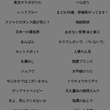
東京サラダボウル
べらぼう
レッドブルー
まどか26歳、研修医やってます！
クジャクのダンス誰が見た？
相続探偵
日本一の最低男
あきない世傳 金と銀２
あんぱん
キスでふさいで、バレないで。
ホットスポット
人事の人見
女優めし
熱愛プリンス
ジョフウ
水平線のうた
やぶさかではございません
トウキョウホリデイ
ディアマイベイビー
天久鷹央の推理カルテ
夫よ、死んでくれないか
地震のあとで