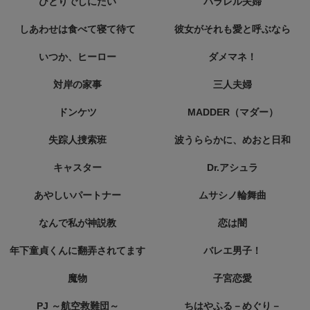
ひとりでしにたい
パラレル夫婦
しあわせは食べて寝て待て
彼女がそれも愛と呼ぶなら
いつか、ヒーロー
ダメマネ！
対岸の家事
三人夫婦
ドンケツ
MADDER（マダー）
失踪人捜索班
波うららかに、めおと日和
キャスター
Dr.アシュラ
あやしいパートナー
ムサシノ輪舞曲
なんで私が神説教
恋は闇
年下童貞くんに翻弄されてます
バレエ男子！
魔物
子宮恋愛
PJ ～航空救難団～
ちはやふる－めぐり－