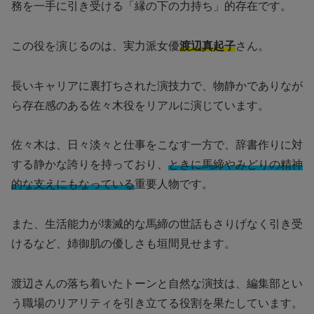
務を一手に引き受ける「縁の下の力持ち」的存在です。
この役を演じるのは、実力派女優
渡辺真起子
さん。
長いキャリアに裏打ちされた演技力で、物静かでありなが
ら存在感のある佐々木役をリアルに演じています。
佐々木は、日々淡々と仕事をこなす一方で、辞書作りに対
する静かな誇りを持っており、
ときに馬締やみどりの精神
的な支えにもなっている
重要人物です。
また、生活能力が壊滅的な馬締の世話もさりげなく引き受
けるなど、姉御肌の優しさも垣間見せます。
渡辺さんの落ち着いたトーンと自然な演技は、編集部とい
う職場のリアリティを引き立てる役割を果たしています。