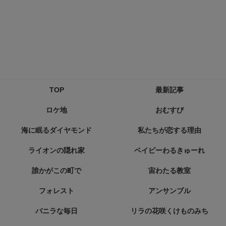
TOP
最新記事
ロケ地
おむすび
海に眠るダイヤモンド
私たちが恋する理由
ライオンの隠れ家
ベイビーわるきゅーれ
誰かがこの町で
宙わたる教室
フォレスト
アンサンブル
バニラな毎日
リラの花咲くけものみち