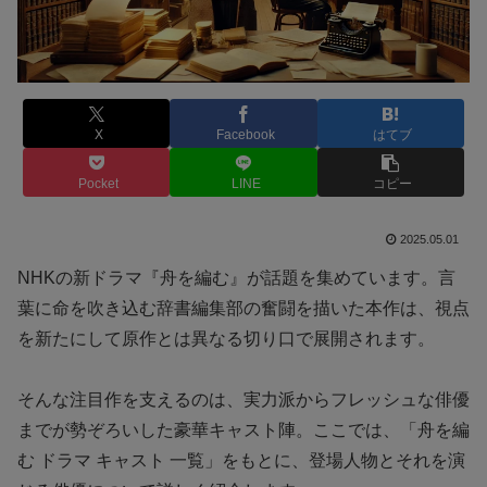
X
Facebook
はてブ
Pocket
LINE
コピー
2025.05.01
NHKの新ドラマ『舟を編む』が話題を集めています。言
葉に命を吹き込む辞書編集部の奮闘を描いた本作は、視点
を新たにして原作とは異なる切り口で展開されます。
そんな注目作を支えるのは、実力派からフレッシュな俳優
までが勢ぞろいした豪華キャスト陣。ここでは、「舟を編
む ドラマ キャスト 一覧」をもとに、登場人物とそれを演