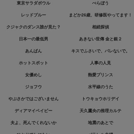
東京サラダボウル
べらぼう
レッドブルー
まどか26歳、研修医やってます！
クジャクのダンス誰が見た？
相続探偵
日本一の最低男
あきない世傳 金と銀２
あんぱん
キスでふさいで、バレないで。
ホットスポット
人事の人見
女優めし
熱愛プリンス
ジョフウ
水平線のうた
やぶさかではございません
トウキョウホリデイ
ディアマイベイビー
天久鷹央の推理カルテ
夫よ、死んでくれないか
地震のあとで