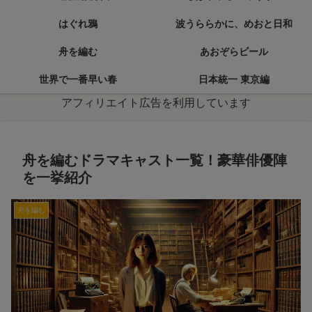
はぐれ鴉
波うららかに、めおと日和
舟を編む
あおぞらビール
世界で一番早い春
日本統一 東京編
アフィリエイト広告を利用しています
舟を編むドラマキャスト一覧！豪華俳優陣
を一挙紹介
舟を編む