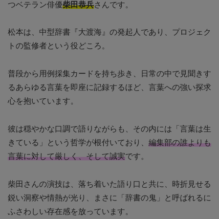
つベテラン俳優
柴田恭兵
さんです。
松本は、中型辞書『大渡海』の発起人であり、プロジェク
トの監修者という役どころ。
普段から用例採集カードを持ち歩き、日常の中で見聞きす
るあらゆる言葉を即座に記録するほど、言葉への強い探求
心を抱いています。
彼は穏やかな口調で語りながらも、その内には「言葉は生
きている」という哲学が根付いており、
編集部の誰よりも
言葉に対して厳しく、そして誠実
です。
柴田さんの演技は、落ち着いた語り口と共に、時折見せる
鋭い洞察や情熱が光り、まさに「辞書の鬼」と呼ばれるに
ふさわしい存在感を放っています。