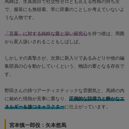
馬締は、生真面目で社交性ゼロとも言える性格の持ち主
で、服装にも無頓着、常に辞書のことしか考えていないよ
うな人物です。
「言葉」に対する純粋な愛と深い探究心
を持つ彼は、周囲
から変人扱いされることもしばしば。
しかしその真摯さが、次第に新入りであるみどりや他の編
集部員の心を動かしていくという、物語の要となる存在で
す。
野田さんの持つアーティスティックな雰囲気と、馬締の内
に秘めた情熱が見事に重なり、
圧倒的な説得力と静かなエ
ネルギーを放つキャラクター
に仕上がっています。
宮本慎一郎役：矢本悠馬