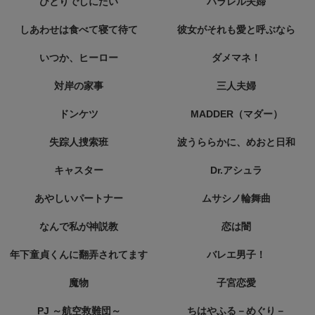
ひとりでしにたい
パラレル夫婦
しあわせは食べて寝て待て
彼女がそれも愛と呼ぶなら
いつか、ヒーロー
ダメマネ！
対岸の家事
三人夫婦
ドンケツ
MADDER（マダー）
失踪人捜索班
波うららかに、めおと日和
キャスター
Dr.アシュラ
あやしいパートナー
ムサシノ輪舞曲
なんで私が神説教
恋は闇
年下童貞くんに翻弄されてます
バレエ男子！
魔物
子宮恋愛
PJ ～航空救難団～
ちはやふる－めぐり－