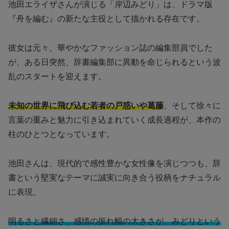
池田エライザさんが演じる「岸辺みどり」は、ドラマ版
『舟を編む』の新たな主役として描かれる存在です。
彼女は元々、華やかなファッション誌の編集部員でした
が、ある日突然、辞書編集部に異動を命じられるという波
乱のスタートを迎えます。
未知の世界に飛び込む若者の戸惑いや葛藤
、そして徐々に
言葉の重みと魅力に引き込まれていく成長過程が、本作の
柱のひとつとなっています。
池田さんは、現代的で感性豊かな女性像を演じつつも、辞
書という堅実なテーマに誠実に向き合う役柄をナチュラル
に表現。
明るさと繊細さ、感情の振れ幅の大きさが、みどりという