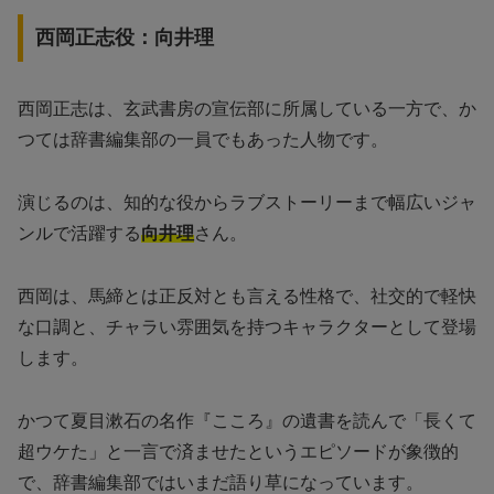
西岡正志役：向井理
西岡正志は、玄武書房の宣伝部に所属している一方で、か
つては辞書編集部の一員でもあった人物です。
演じるのは、知的な役からラブストーリーまで幅広いジャ
ンルで活躍する
向井理
さん。
西岡は、馬締とは正反対とも言える性格で、社交的で軽快
な口調と、チャラい雰囲気を持つキャラクターとして登場
します。
かつて夏目漱石の名作『こころ』の遺書を読んで「長くて
超ウケた」と一言で済ませたというエピソードが象徴的
で、辞書編集部ではいまだ語り草になっています。