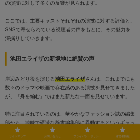
の演技に対して多くの反響が見られます。
ここでは、主要キャストそれぞれの演技に対する評価と、
SNSで寄せられている視聴者の声をもとに、その魅力を
深掘りしていきます。
池田エライザの新境地に絶賛の声
岸辺みどり役を演じる
池田エライザ
さんは、これまでにも
数々のドラマや映画で存在感のある演技を見せてきました
が、『舟を編む』ではまた新たな一面を見せています。
特に注目されているのは、華やかなファッション誌の編集
部から、地味で硬派な辞書編集部に異動するというギャッ
プのある役柄を、
リアルで繊細な心理描写で表現している
サイトマップ
お問い合わせ
プライバシーポリシー
運営者情報