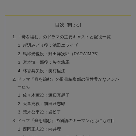
目次
「舟を編む」のドラマの主要キャストと配役一覧
岸辺みどり役：池田エライザ
馬締光也役：野田洋次郎（RADWIMPS）
宮本慎一郎役：矢本悠馬
林香具矢役：美村里江
ドラマ『舟を編む』の辞書編集部の個性豊かなメンバ
ーたち
佐々木薫役：渡辺真起子
天童充役：前田旺志郎
荒木公平役：岩松了
ドラマ『舟を編む』の物語のキーマンたちにも注目
西岡正志役：向井理