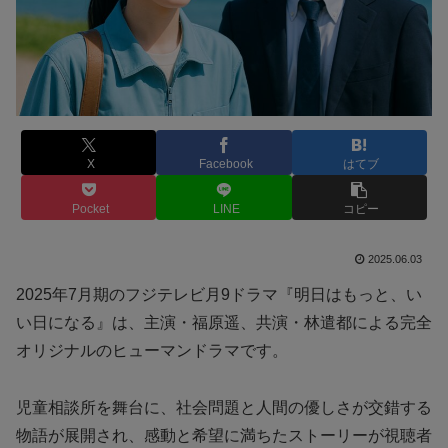
X
Facebook
はてブ
Pocket
LINE
コピー
2025.06.03
2025年7月期のフジテレビ月9ドラマ『明日はもっと、い
い日になる』は、主演・福原遥、共演・林遣都による完全
オリジナルのヒューマンドラマです。
児童相談所を舞台に、社会問題と人間の優しさが交錯する
物語が展開され、感動と希望に満ちたストーリーが視聴者