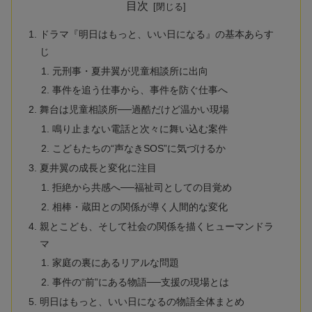
目次
ドラマ『明日はもっと、いい日になる』の基本あらす
じ
元刑事・夏井翼が児童相談所に出向
事件を追う仕事から、事件を防ぐ仕事へ
舞台は児童相談所──過酷だけど温かい現場
鳴り止まない電話と次々に舞い込む案件
こどもたちの“声なきSOS”に気づけるか
夏井翼の成長と変化に注目
拒絶から共感へ──福祉司としての目覚め
相棒・蔵田との関係が導く人間的な変化
親とこども、そして社会の関係を描くヒューマンドラ
マ
家庭の裏にあるリアルな問題
事件の“前”にある物語──支援の現場とは
明日はもっと、いい日になるの物語全体まとめ