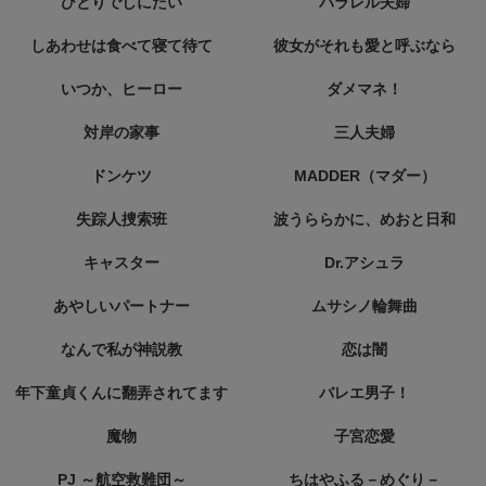
ひとりでしにたい
パラレル夫婦
しあわせは食べて寝て待て
彼女がそれも愛と呼ぶなら
いつか、ヒーロー
ダメマネ！
対岸の家事
三人夫婦
ドンケツ
MADDER（マダー）
失踪人捜索班
波うららかに、めおと日和
キャスター
Dr.アシュラ
あやしいパートナー
ムサシノ輪舞曲
なんで私が神説教
恋は闇
年下童貞くんに翻弄されてます
バレエ男子！
魔物
子宮恋愛
PJ ～航空救難団～
ちはやふる－めぐり－