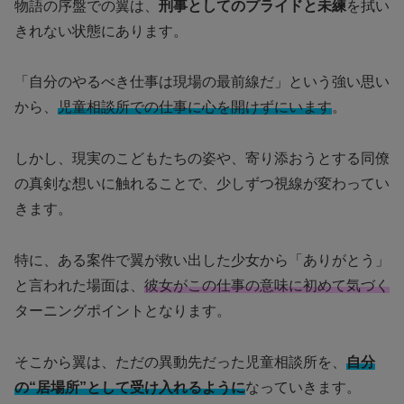
物語の序盤での翼は、
刑事としてのプライドと未練
を拭い
きれない状態にあります。
「自分のやるべき仕事は現場の最前線だ」という強い思い
から、
児童相談所での仕事に心を開けずにいます
。
しかし、現実のこどもたちの姿や、寄り添おうとする同僚
の真剣な想いに触れることで、少しずつ視線が変わってい
きます。
特に、ある案件で翼が救い出した少女から「ありがとう」
と言われた場面は、
彼女がこの仕事の意味に初めて気づく
ターニングポイントとなります。
そこから翼は、ただの異動先だった児童相談所を、
自分
の“居場所”として受け入れるように
なっていきます。