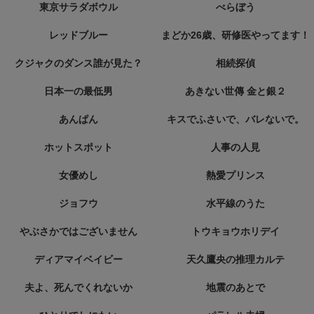
東京サラダボウル
べらぼう
レッドブルー
まどか26歳、研修医やってます！
クジャクのダンス誰が見た？
相続探偵
日本一の最低男
あきない世傳 金と銀２
あんぱん
キスでふさいで、バレないで。
ホットスポット
人事の人見
女優めし
熱愛プリンス
ジョフウ
水平線のうた
やぶさかではございません
トウキョウホリデイ
ディアマイベイビー
天久鷹央の推理カルテ
夫よ、死んでくれないか
地震のあとで