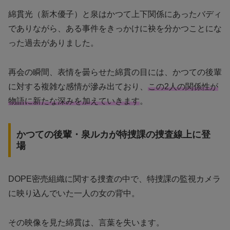
綿貫光（新木優子）と泉はかつて上下関係にあったバディ
でありながら、ある事件をきっかけに袂を分かつことにな
った過去がありました。
再会の瞬間、表情を曇らせた綿貫の目には、かつての後輩
に対する複雑な感情が滲み出ており、
この2人の関係性が
物語に新たな深みを加えていきます
。
かつての後輩・泉ルカが特捜課の捜査線上に登
場
DOPE密売組織に関する捜査の中で、特捜課の監視カメラ
に映り込んでいた一人の女の背中。
その映像を見た綿貫は、言葉を失います。