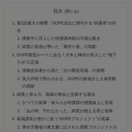
目次
第2話最大の衝撃：DOPE流出に関与する“内通者”の存
在
捜査中に浮上した特捜課内部の不穏な動き
綿貫の直感が導いた「裏切り者」の気配
DOPE製造ルートに迫る！才木と陣内が突入した“地下
ラボ”の正体
情報提供者から得た「次の製造現場」の座標
突入作戦で明かされる、DOPEの新成分と人体実験
の痕跡
綿貫と泉ルカ、因縁の再会と交錯する過去
かつての後輩・泉ルカが特捜課の捜査線上に登場
「あの時、守れなかった」綿貫が抱える罪と後悔
葛城課長が密かに追う“DOPEプロジェクト”の黒幕
厚生労働省の裏文書に記された国家プロジェクトの