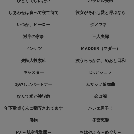
ひとりでしにたい
パラレル夫婦
しあわせは食べて寝て待て
彼女がそれも愛と呼ぶなら
いつか、ヒーロー
ダメマネ！
対岸の家事
三人夫婦
ドンケツ
MADDER（マダー）
失踪人捜索班
波うららかに、めおと日和
キャスター
Dr.アシュラ
あやしいパートナー
ムサシノ輪舞曲
なんで私が神説教
恋は闇
年下童貞くんに翻弄されてます
バレエ男子！
魔物
子宮恋愛
PJ ～航空救難団～
ちはやふる－めぐり－