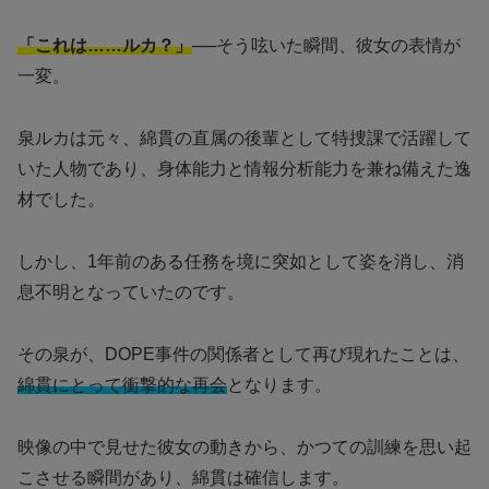
「これは……ルカ？」
──そう呟いた瞬間、彼女の表情が
一変。
泉ルカは元々、綿貫の直属の後輩として特捜課で活躍して
いた人物であり、身体能力と情報分析能力を兼ね備えた逸
材でした。
しかし、1年前のある任務を境に突如として姿を消し、消
息不明となっていたのです。
その泉が、DOPE事件の関係者として再び現れたことは、
綿貫にとって衝撃的な再会
となります。
映像の中で見せた彼女の動きから、かつての訓練を思い起
こさせる瞬間があり、綿貫は確信します。