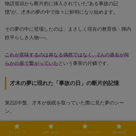
物語冒頭から断片的に挿入されていた“ある事故の記
憶”が、才木の夢の中で徐々に鮮明になり始めます。
その夢の中に登場したのは、まさしく現在の教育係・陣内
鉄平らしき人物──。
これが意味するのは単なる偶然ではなく、2人の過去が何
らかの形で繋がっていた
という事実の片鱗です。
才木の夢に現れた「事故の日」の断片的記憶
第2話中盤、才木が仮眠を取っていた際に見た夢のシー
ン。
彼は幼少期、何者かに追われ、逃げるようにして走ってい
サイトマップ
お問い合わせ
プライバシーポリシー
運営者情報