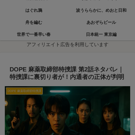
はぐれ鴉
波うららかに、めおと日和
舟を編む
あおぞらビール
世界で一番早い春
日本統一 東京編
アフィリエイト広告を利用しています
DOPE 麻薬取締部特捜課 第2話ネタバレ｜
特捜課に裏切り者が！内通者の正体が判明
DOPE 麻薬取締部特捜課