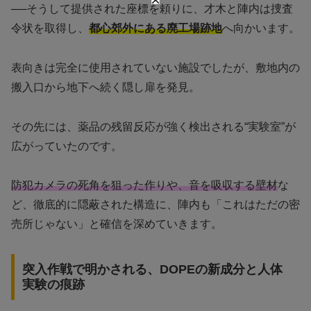
──そうして提供された座標を頼りに、才木と陣内は捜査
令状を取得し、
都心郊外にある廃工場跡地
へ向かいます。
表向きは完全に使用されていない施設でしたが、敷地内の
搬入口から地下へ続く隠し扉を発見。
その先には、薬品の残留反応が強く検出される“実験室”が
広がっていたのです。
防犯カメラの死角を狙った作りや、音を吸収する壁材
な
ど、徹底的に隠蔽された構造に、陣内も「これはただの密
売所じゃない」と確信を深めていきます。
突入作戦で明かされる、DOPEの新成分と人体
実験の痕跡