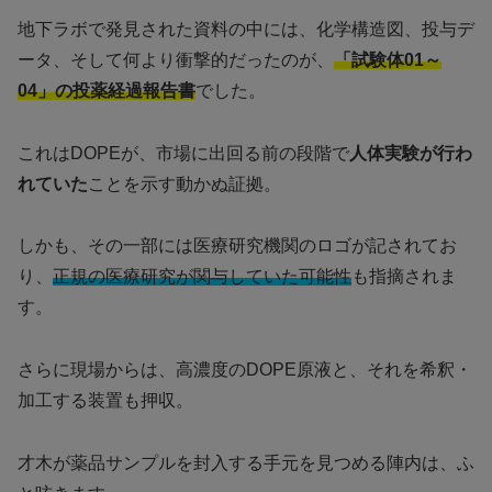
地下ラボで発見された資料の中には、化学構造図、投与デ
ータ、そして何より衝撃的だったのが、
「試験体01～
04」の投薬経過報告書
でした。
これはDOPEが、市場に出回る前の段階で
人体実験が行わ
れていた
ことを示す動かぬ証拠。
しかも、その一部には医療研究機関のロゴが記されてお
り、
正規の医療研究が関与していた可能性
も指摘されま
す。
さらに現場からは、高濃度のDOPE原液と、それを希釈・
加工する装置も押収。
才木が薬品サンプルを封入する手元を見つめる陣内は、ふ