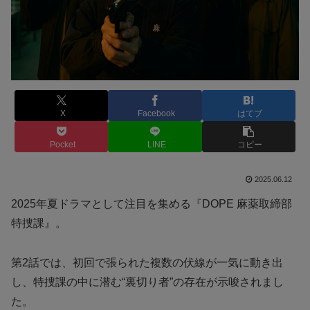
X
Facebook
はてブ
Pocket
LINE
コピー
2025.06.12
2025年夏ドラマとして注目を集める『DOPE 麻薬取締部
特捜課』。
第2話では、初回で張られた複数の伏線が一気に動き出
し、特捜課の中に潜む“裏切り者”の存在が示唆されまし
た。