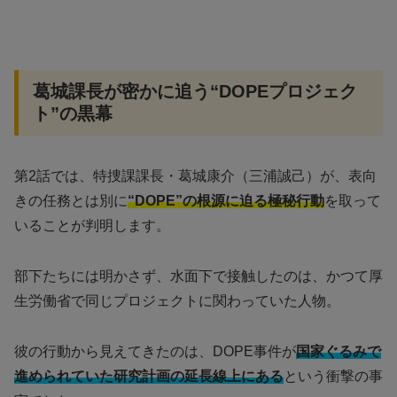
葛城課長が密かに追う“DOPEプロジェク
ト”の黒幕
第2話では、特捜課課長・葛城康介（三浦誠己）が、表向
きの任務とは別に
“DOPE”の根源に迫る極秘行動
を取って
いることが判明します。
部下たちには明かさず、水面下で接触したのは、かつて厚
生労働省で同じプロジェクトに関わっていた人物。
彼の行動から見えてきたのは、DOPE事件が
国家ぐるみで
進められていた研究計画の延長線上にある
という衝撃の事