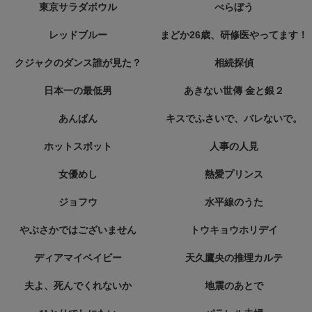
東京サラダボウル
べらぼう
レッドブルー
まどか26歳、研修医やってます！
クジャクのダンス誰が見た？
相続探偵
日本一の最低男
あきない世傳 金と銀２
あんぱん
キスでふさいで、バレないで。
ホットスポット
人事の人見
女優めし
熱愛プリンス
ジョフウ
水平線のうた
やぶさかではございません
トウキョウホリデイ
ディアマイベイビー
天久鷹央の推理カルテ
夫よ、死んでくれないか
地震のあとで