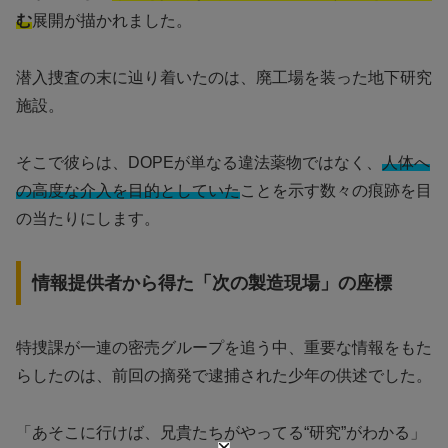
む
展開が描かれました。
潜入捜査の末に辿り着いたのは、廃工場を装った地下研究
施設。
そこで彼らは、DOPEが単なる違法薬物ではなく、
人体へ
の高度な介入を目的としていた
ことを示す数々の痕跡を目
の当たりにします。
情報提供者から得た「次の製造現場」の座標
特捜課が一連の密売グループを追う中、重要な情報をもた
らしたのは、前回の摘発で逮捕された少年の供述でした。
「あそこに行けば、兄貴たちがやってる“研究”がわかる」