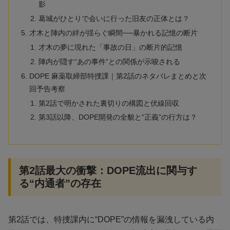
影
葛城がひとりで会いに行った旧友の正体とは？
才木と陣内の絆が揺らぐ瞬間──暴かれる記憶の断片
才木の夢に現れた「事故の日」の断片的記憶
陣内が隠す“あの事件”との関係が示唆される
DOPE 麻薬取締部特捜課｜第2話のネタバレまとめと次
回予告考察
第2話で明かされた裏切りの構図と伏線回収
第3話以降、DOPE開発の全貌と“正義”の行方は？
第2話最大の衝撃：DOPE流出に関与す
る“内通者”の存在
第2話では、特捜課内に“DOPE”の情報を漏洩している内